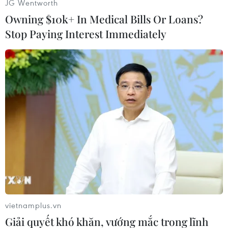
JG Wentworth
Owning $10k+ In Medical Bills Or Loans?
#Trung Quốc
#Vệ tinh
#Thiên tai
#Tài nguyên
Stop Paying Interest Immediately
#Tên lửa
Trung Quốc
Theo dõi VietnamPlus
TIN CÙNG CHUYÊN MỤC
Trung Quốc hoàn thành bản đồ địa
vietnamplus.vn
chất mới của toàn bộ Mặt Trăng
Giải quyết khó khăn, vướng mắc trong lĩnh