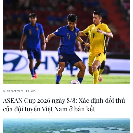
công nghệ, đổi mới sáng tạo và
chuyển đổi số
04/08/2026 01:21
Anh thúc đẩy sử dụng robot trong
phẫu thuật nội soi
03/08/2026 10:34
Xem thêm
vietnamplus.vn
ASEAN Cup 2026 ngày 8/8: Xác định đối thủ
của đội tuyển Việt Nam ở bán kết
CƠ QUAN CHỦ QUẢN: THÔNG TẤN XÃ VIỆT NAM