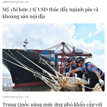
vietnamplus.vn
thử nghiệm điều trị Ebola tại Congo
Mỹ chi hơn 2 tỷ USD thúc đẩy ngành pin và
04/08/2026 22:42
khoáng sản nội địa
Đến năm 2030, Việt Nam làm chủ tối
thiểu 10 công nghệ lõi
04/08/2026 15:34
Báo động xu hướng gia tăng người
trẻ mắc ung thư
04/08/2026 14:10
vietnamplus.vn
Tây Ban Nha phát trực tiếp nhật thực
Trung Quốc nâng mức ứng phó khẩn cấp với