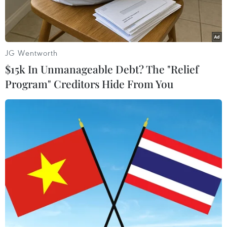
Chinh 4B, từ Trung tâmphóng vệ tinh Thái
Nguyên ở tỉnh Sơn Tây.
Theo Trung tâm này, vệ tinh Dao cảm 12 đã
JG Wentworth
được đưa lên quỹ đạo vào lúc11g 21 giờ địa
$15k In Unmanageable Debt? The "Relief
phương. Vệ tinh này sẽ được dùng để tiến hành
Program" Creditors Hide From You
các thí nghiệm khoahọc, thăm dò tài nguyên đất
đai, đánh giá sản lượng mùa màng, trợ giúp
phòngchống và giảm nhẹ thiên tai.
Cũng được phóng lên quỹ đạo bằng tên lửa
trong đợt này là vệ tinh ThiênTuần 1, được sử
dụng để tiến hành các thí nghiệm kiểm tra công
nghệ.
Trước đó, vệ tinh Dao cảm 11 đã được đưa lên