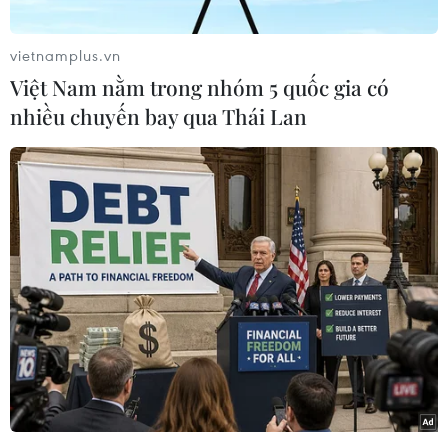
quỹ đạo vào ngày 22/9/2010 từTrung tâm phóng
vệ tinh Tửu Tuyền ở tỉnh Cam Túc, Tây Bắc
vietnamplus.vn
nước này./.
Việt Nam nằm trong nhóm 5 quốc gia có
nhiều chuyến bay qua Thái Lan
(TTXVN/Vietnam+)