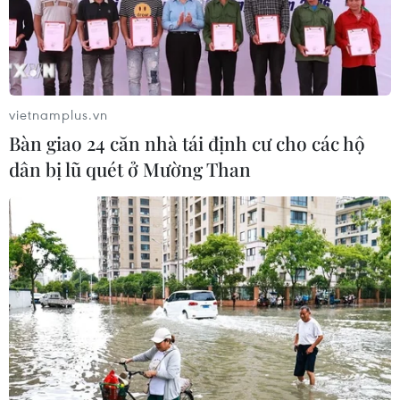
06/08/2026 10:23
Bãi bỏ một số văn bản quy phạm
pháp luật không còn phù hợp
vietnamplus.vn
06/08/2026 09:59
Bàn giao 24 căn nhà tái định cư cho các hộ
dân bị lũ quét ở Mường Than
Thanh Hóa dự kiến bắn pháo hoa vào
dịp Quốc khánh 2/9
06/08/2026 09:58
Mưa lớn kéo dài gây nhiều thiệt hại
về nhà ở, giao thông tại tỉnh Sơn La
06/08/2026 09:48