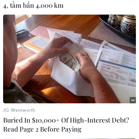
4, tầm bắn 4.000 km
Trải qua hai cuộc kháng chiến chống thực dân
Pháp và chống đế quốc Mỹ tại Bình Thuận đã
diễn ra nhiều trận đánh ác liệt. Nhiều cán bộ,
chiến sỹ là con em tại địa phương và của mọi
miền đất nước đã chiến đấu kiên cường, anh
dũng hy sinh trên mảnh đất Bình Thuận.
Sau ngày miền Nam được hoàn toàn giải phóng,
thực hiện chủ trương, chính sách của Đảng, Nhà
nước và với tình cảm đồng đội, đồng chí, thân
nhân liệt sỹ, các cấp ủy, chính quyền, các ban,
ngành, đoàn thể trong tỉnh đã tổ chức quy tập
về Nghĩa trang liệt sỹ tỉnh hơn 9.000 hài cốt liệt
JG Wentworth
sỹ.
Buried In $10,000+ Of High-Interest Debt?
Trải qua 65 năm sau khi cuộc kháng chiến
Read Page 2 Before Paying
chống thực dân Pháp và 44 năm sau khi cuộc