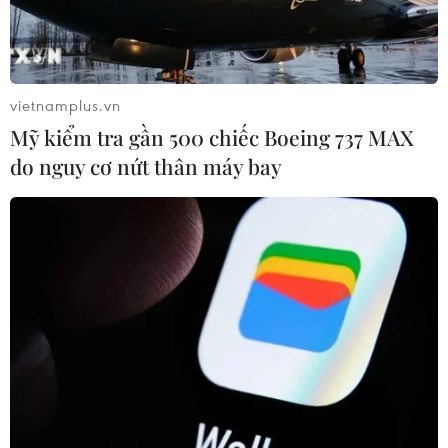
08/05/2019 05:36
Ngay sau lễ truy điệu, 26 hài cốt liệt sỹ quân tình
nguyện, chuyên gia Việt Nam ở Lào được an táng tại
vietnamplus.vn
Nghĩa trang Liệt sỹ Quốc gia Đường 9, thành phố Đông
Mỹ kiểm tra gần 500 chiếc Boeing 737 MAX
Hà, tỉnh Quảng Trị.
do nguy cơ nứt thân máy bay