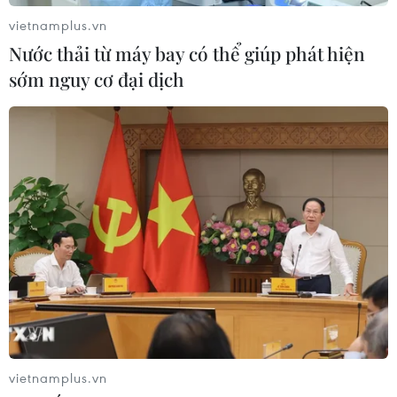
vietnamplus.vn
Nước thải từ máy bay có thể giúp phát hiện
sớm nguy cơ đại dịch
TIN CÙNG CHUYÊN MỤC
Thời tiết ngày 7/8: Bắc Bộ và Bắc
Trung Bộ giảm mưa về đêm, cục bộ
có mưa to
06/08/2026 23:15
vietnamplus.vn