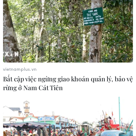
06/08/2026 12:36
Sẽ thi công đồng loạt Dự án cao tốc
Vinh-Thanh Thủy trong tháng 9
06/08/2026 12:25
vietnamplus.vn
Chưa đầu tư mở rộng Quốc lộ 1 đoạn
Bất cập việc ngừng giao khoán quản lý, bảo vệ
Bạc Liêu-Cà Mau giai đoạn 2026-
rừng ở Nam Cát Tiên
2030
06/08/2026 12:24
Tuyên Quang khẩn trương khắc
phục sạt lở trên các tuyến giao thông