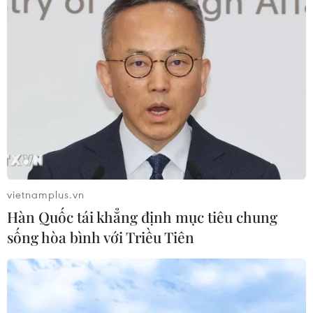
Sở hữu trí tuệ
Quy định sử dụng
RSS
Hỗ trợ
Ngôn ngữ
TTXVN
Dịch vụ tin
Quảng cáo
Liên hệ
Giấy phép số: 1374/GP-BTTTT do Bộ Thông tin và Truyền thông
vietnamplus.vn
cấp ngày 11/9/2008.
Hàn Quốc tái khẳng định mục tiêu chung
Quảng cáo: Phó TBT Nguyễn Thị Tám: 093.5958688, Email:
sống hòa bình với Triều Tiên
tamvna@gmail.com
Điện thoại: (024) 39411349 - (024) 39411348, Fax: (024)
39411348
Email:
vietnamplus2008@gmail.com
© Bản quyền thuộc về VietnamPlus, TTXVN. Cấm sao chép dưới