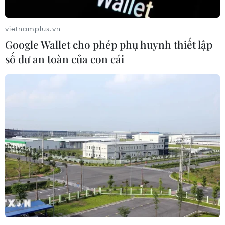
vietnamplus.vn
Truy điệu và an táng hài cốt liệt sỹ hy sinh
Google Wallet cho phép phụ huynh thiết lập
tại chiến trường Lào
số dư an toàn của con cái
09/05/2019 05:39
Sáng 9/5, lễ truy điệu và an táng hài cốt liệt sỹ quân
tình nguyện, chuyên gia Việt Nam hy sinh tại chiến
trường Lào về nước đã diễn ra tại Nghĩa trang Liệt sỹ
Ba Dốc (Bố Trạch, tỉnh Quảng Binh).