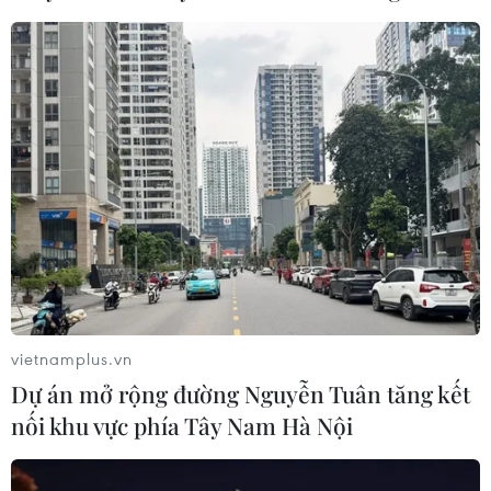
Khởi tố đối tượng giả danh Công an,
lừa đảo "chạy án" tại Đắk Lắk
06/08/2026 15:07
Cảnh sát khám xét nơi ở của Huấn
"Hoa Hồng"
06/08/2026 15:04
Vụ chuyên Tuyên Quang: Thu hồi,
hủy bỏ giấy chứng nhận kết quả thi
vietnamplus.vn
đã cấp
Dự án mở rộng đường Nguyễn Tuân tăng kết
06/08/2026 13:55
nối khu vực phía Tây Nam Hà Nội
Khuyến khích các cơ sở giáo dục đại