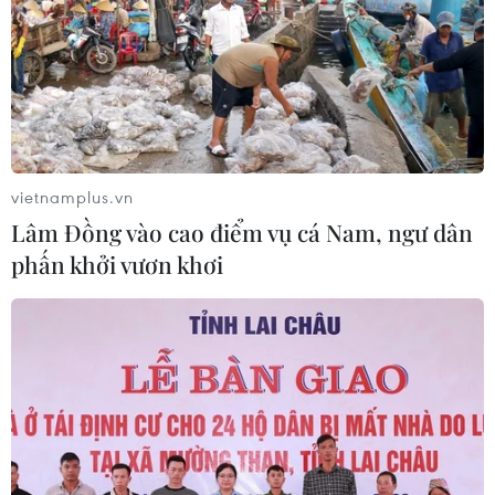
06/08/2026 11:54
Cà Mau hợp nhất 4 trường cao đẳng,
tăng quy mô đào tạo nhân lực chất
lượng cao
06/08/2026 11:43
vietnamplus.vn
Lâm Đồng vào cao điểm vụ cá Nam, ngư dân
phấn khởi vươn khơi
Chiến dịch 500 ngày đêm:
Điện Biên hoàn thành gần 90% thu
nhận mẫu ADN thân nhân liệt sỹ
06/08/2026 11:01
Cảnh báo mưa cường độ lớn trên
100mm tại Bắc Bộ, Thanh Hóa và
Nghệ An