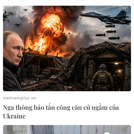
Nghệ An đón 98 hài cốt liệt sỹ và chuyên
gia hy sinh tại Lào
vietnamplus.vn
12/05/2019 09:44
Nga thông báo tấn công căn cứ ngầm của
Theo kế hoạch, chiều 12/5, 98 hài cốt liệt sỹ được đưa
Ukraine
về Nghĩa trang Liệt sỹ huyện Nghi Lộc, Nghệ An và Ủy
ban Nhân dân tỉnh Nghệ An sẽ tổ chức lễ an táng các
liệt sỹ vào ngày 14/5.