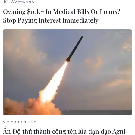
tính, quê quán.
JG Wentworth
Owning $10k+ In Medical Bills Or Loans?
[Truy điệu hài cốt liệt sỹ quân tình nguyện
Stop Paying Interest Immediately
Việt Nam hy sinh tại Lào]
vietnamplus.vn
An táng liệt sỹ. (Ảnh: Nguyễn Thanh/TTXVN)
Ấn Độ thử thành công tên lửa đạn đạo Agni-