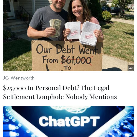
#Bình Định
#Hài cốt liệt sỹ
#Kháng chiến chống thực dân Pháp
#Đế quốc Mỹ
#Quy tập mộ liệt sỹ
Bình Thuận
Lâm Đồng
JG Wentworth
Theo dõi VietnamPlus
$25,000 In Personal Debt? The Legal
Settlement Loophole Nobody Mentions
TIN LIÊN QUAN