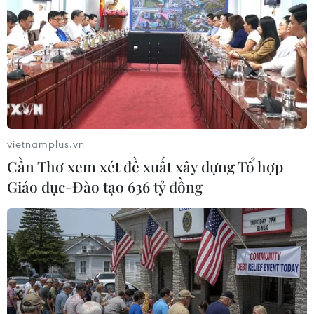
bigdata, fintech và retail cùng phát hành thẻ tín
dụng VIB trên toàn quốc. VIB cũng là ngân hàng
có độ phủ sóng truyền thông trên cả kênh
digital marketing và marketing truyền thống
hàng đầu trên thị trường.
vietnamplus.vn
Cần Thơ xem xét đề xuất xây dựng Tổ hợp
Giáo dục-Đào tạo 636 tỷ đồng
VIB phá kỷ lục của các đối tác Mastercard tại Việt Nam và trong
khu vực. (Ảnh: Vietnam+)