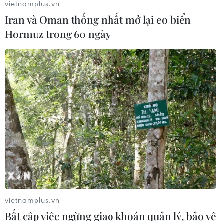
vietnamplus.vn
Iran và Oman thống nhất mở lại eo biển
Hormuz trong 60 ngày
vietnamplus.vn
Bất cập việc ngừng giao khoán quản lý, bảo vệ