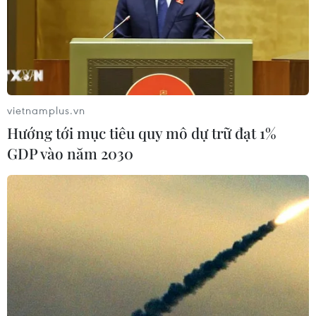
vietnamplus.vn
Hướng tới mục tiêu quy mô dự trữ đạt 1%
GDP vào năm 2030
Cập nhật lợi ích mới của thẻ tín dụng cho
người sắp xuất ngoại du lịch
02/07/2022 09:31
Thẻ tín dụng là thẻ dùng trước trả tiền sau, miễn lãi 45-
55 ngày hoặc thậm chí là trọn dòng đời của thẻ nếu
bạn dùng thẻ VIB Zero Interest Rate.