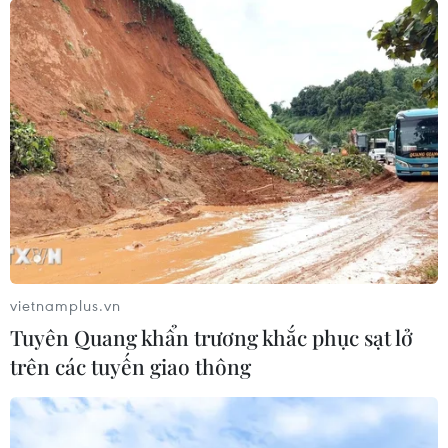
31/05/2021 02:31
Cổ phiếu VIB trên thị trường hiện ở mức giá 64.300
đồng, tăng gần 100% so với đầu năm, giá trị vốn hóa
tại thời điểm hiện tại đạt trên 70.000 tỷ đồng, đứng thứ
18 trong nhóm công ty lớn nhất.
vietnamplus.vn
Tuyên Quang khẩn trương khắc phục sạt lở
trên các tuyến giao thông