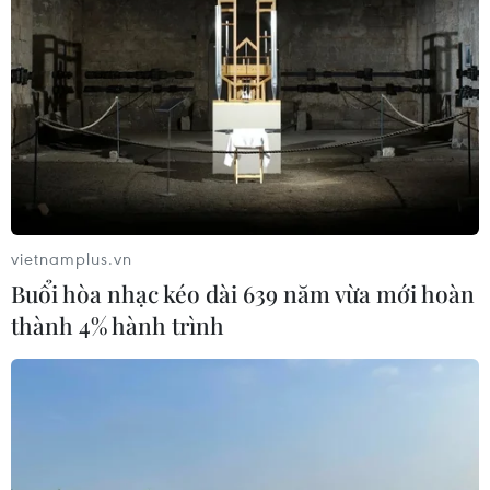
thuộc phần lớn vào đối tác OpenAI
06/08/2026 06:31
Tây Ninh: Tạo điều kiện hình thành
doanh nghiệp công nghệ chiến lược
06/08/2026 04:45
vietnamplus.vn
Từ mở rộng số lượng đến nâng cao
Buổi hòa nhạc kéo dài 639 năm vừa mới hoàn
chất lượng doanh nghiệp tư nhân ở
thành 4% hành trình
Tây Ninh
06/08/2026 04:23
Alphabet cải tổ hàng ngũ lãnh đạo
giữa cuộc đua AGI