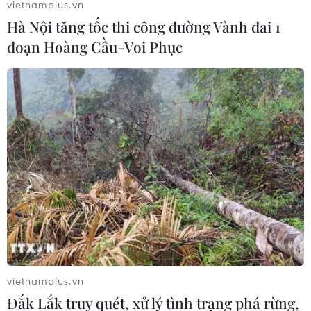
vietnamplus.vn
Hà Nội tăng tốc thi công đường Vành đai 1
đoạn Hoàng Cầu-Voi Phục
#VIB
#Mastercard
#tăng trưởng thẻ tín dụng
#chi tiêu
Theo dõi VietnamPlus
vietnamplus.vn
Đắk Lắk truy quét, xử lý tình trạng phá rừng,