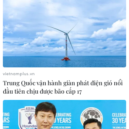
VIB hợp tác Microsoft triển khai nền tảng
điện toán đám mây
28/09/2021 07:24
Trong vòng ba năm tới VIB sẽ thiết kế và đẩy mạnh triển
khai dịch chuyển các ứng dụng lên nền tảng đám mây
đồng thời hiện đại hóa và chuyển khối lượng công việc
của ngân hàng trên nền tảng mới.
vietnamplus.vn
Trung Quốc vận hành giàn phát điện gió nổi
đầu tiên chịu được bão cấp 17