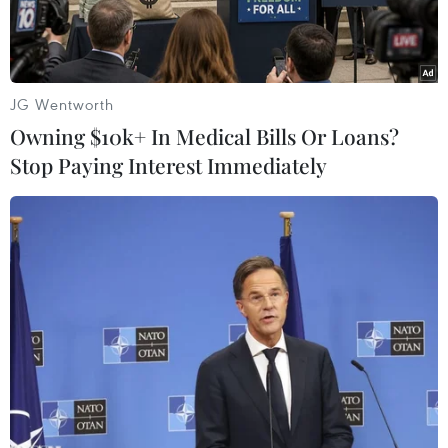
JG Wentworth
Owning $10k+ In Medical Bills Or Loans?
Stop Paying Interest Immediately
Lãnh đạo VIB nhận giải thưởng từ Mastercard. (Ảnh: Vietnam+)
Ngân hàng Thương mại cổ phần Quốc Tế (VIB)
vừa vượt trên hơn 40 ngân hàng đang phát
hành thẻ Mastercard tại Việt Nam, trở thành
ngân hàng duy nhất cùng lúc đạt được 9 giải