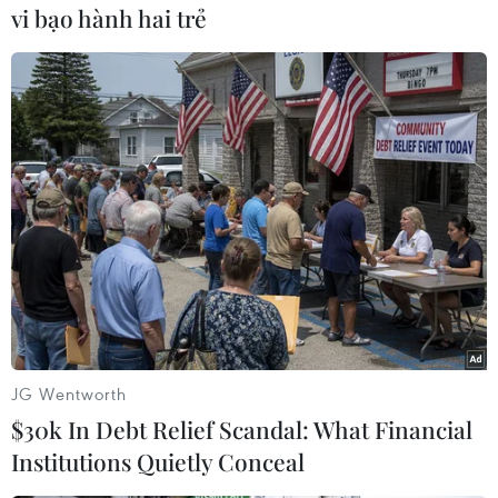
vi bạo hành hai trẻ
Bánh xèo tôm nhảy - món
Trình diễn, chế biến bún
ăn phải thử khi đến Quy
kèn Hà Tiên: Lan tỏa tinh
Nhơn
hoa ẩm thực Nam Bộ
07/08/2026 00:00
01/08/2026 13:12
JG Wentworth
$30k In Debt Relief Scandal: What Financial
Institutions Quietly Conceal