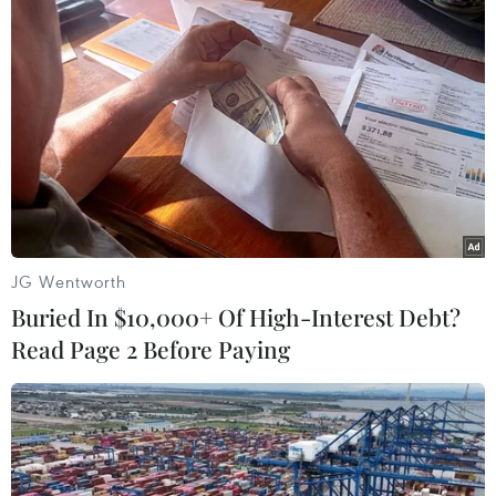
Đầu bếp Việt lan tỏa giá trị
Huế được vinh danh điểm
ẩm thực trên đấu trường
đến ẩm thực truyền thống
quốc tế với 37 huy chương
độc đáo nhất châu Á
27/07/2026 03:46
25/07/2026 02:32
JG Wentworth
Buried In $10,000+ Of High-Interest Debt?
Read Page 2 Before Paying
Quảng Ngãi" Tổ chức lễ hội
Hấp dẫn sự kiện hội tụ
gắn với món ăn độc đáo
quán bún bò Huế tiêu biểu
của người dân ven sông
cả nước
Trà
23/07/2026 15:01