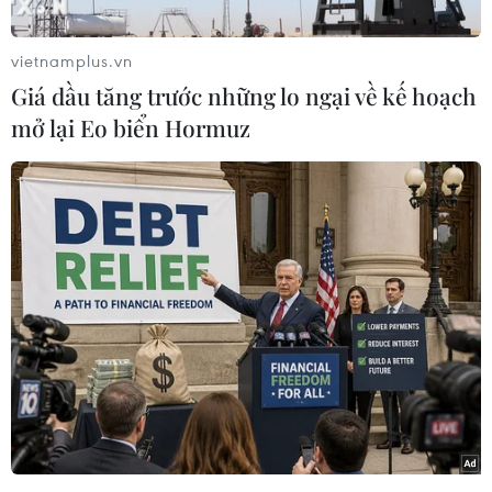
sóng sánh đã sẵn sàng nhưng bạn không thể
tìm thấy dụng cụ mở chai vang. Đừng để điều
vietnamplus.vn
đó cản trở niềm vui, hãy làm theo những cách
Giá dầu tăng trước những lo ngại về kế hoạch
trong video này./.
mở lại Eo biển Hormuz
(Vietnam+)