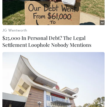
Nam đến với bạn bè Đức
ba miền Bắc-Trung-Nam
khiến du khách thích thú
16/07/2026 01:41
15/07/2026 08:11
JG Wentworth
$25,000 In Personal Debt? The Legal
Settlement Loophole Nobody Mentions
Quảng bá thương hiệu bún
Chuyên gia cảnh báo về xu
bò Huế trong chương trình
hướng sử dụng thực phẩm
Huế - Kinh đô ẩm thực
lên men
2026
13/07/2026 07:17
14/07/2026 03:13