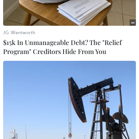
Một bữa tiệc vui vẻ với những chai rượu vang sóng
sánh đã sẵn sàng nhưng bạn không thể tìm thấy
dụng cụ mở chai vang. Đừng để điều đó cản trở
JG Wentworth
niềm vui, hãy làm theo những cách trong video
$15k In Unmanageable Debt? The "Relief
này nhé.
Program" Creditors Hide From You
Play
Video
Một bữa tiệc vui vẻ với những chai rượu vang