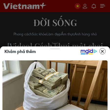
ĐỜI SỐNG
Phong cách
Sức khỏe
Làm đẹp
Ẩm thực
Anh hùng nhỏ
[Video] Cách khui một chai
Khám phá thêm
vang khi bạn không có dụng
cụ mở
27/04/2018 23:43
Theo dõi VietnamPlus