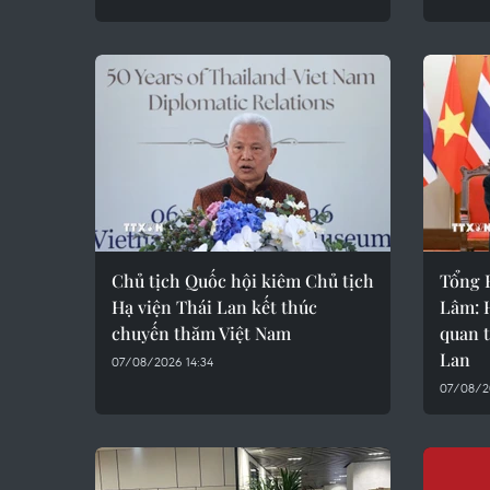
Chủ tịch Quốc hội kiêm Chủ tịch
Tổng B
Hạ viện Thái Lan kết thúc
Lâm: H
chuyến thăm Việt Nam
quan 
Lan
07/08/2026 14:34
07/08/2