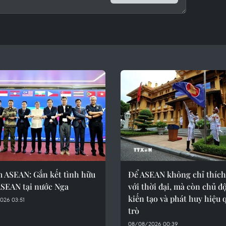
m ASEAN: Gắn kết tình hữu
Để ASEAN không chỉ thích
ASEAN tại nước Nga
với thời đại, mà còn chủ đ
kiến tạo và phát huy hiệu 
026 03:51
trò
08/08/2026 00:39