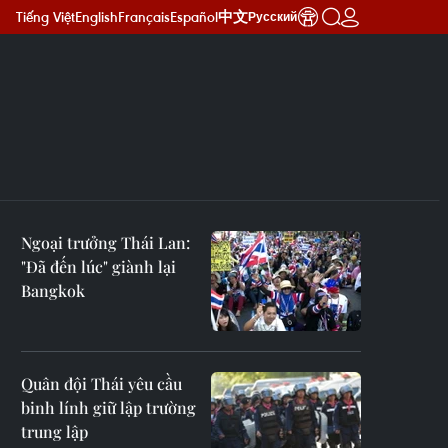
Tiếng Việt
English
Français
Español
中文
Русский
Ngoại trưởng Thái Lan:
"Đã đến lúc" giành lại
Bangkok
Quân đội Thái yêu cầu
binh lính giữ lập trường
trung lập