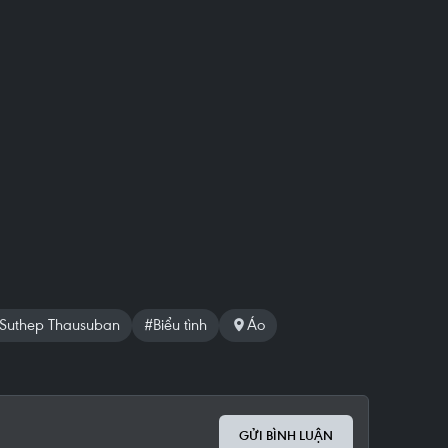
Suthep Thausuban
#Biểu tình
Áo
GỬI BÌNH LUẬN