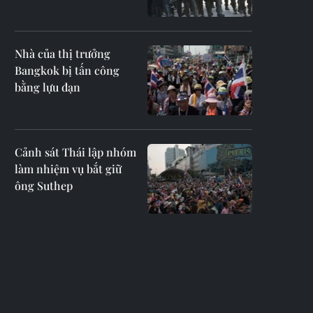
Nhà của thị trưởng
Bangkok bị tấn công
bằng lựu đạn
Cảnh sát Thái lập nhóm
làm nhiệm vụ bắt giữ
ông Suthep