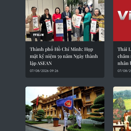
Thành phố Hồ Chí Minh: Họp
Thái L
mặt kỷ niệm 59 năm Ngày thành
chăm 
lập ASEAN
nhân 
07/08/2026 09:26
07/08/2