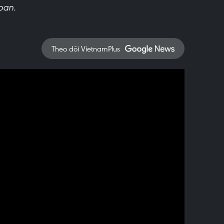
ban.
Theo dõi VietnamPlus