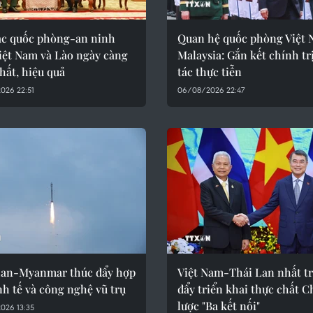
ác quốc phòng-an ninh
Quan hệ quốc phòng Việt
iệt Nam và Lào ngày càng
Malaysia: Gắn kết chính tr
hất, hiệu quả
tác thực tiễn
026 22:51
06/08/2026 22:47
Lan-Myanmar thúc đẩy hợp
Việt Nam-Thái Lan nhất tr
nh tế và công nghệ vũ trụ
đẩy triển khai thực chất C
lược "Ba kết nối"
026 13:35