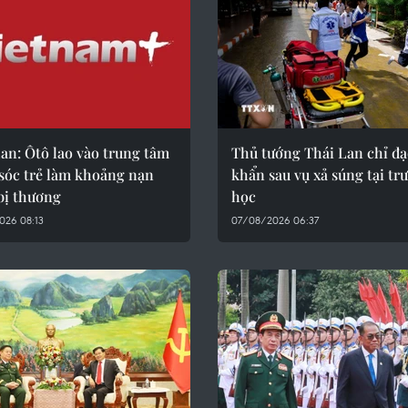
an: Ôtô lao vào trung tâm
Thủ tướng Thái Lan chỉ đ
sóc trẻ làm khoảng nạn
khẩn sau vụ xả súng tại tr
bị thương
học
026 08:13
07/08/2026 06:37