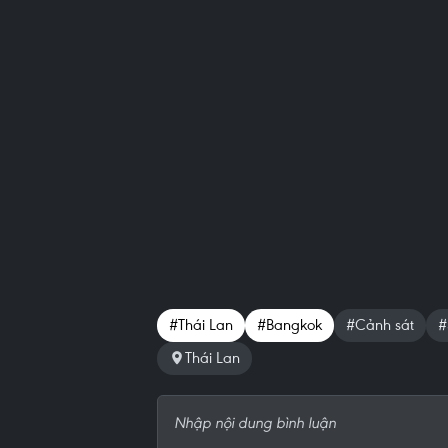
#Thái Lan
#Bangkok
#Cảnh sát
#
Thái Lan