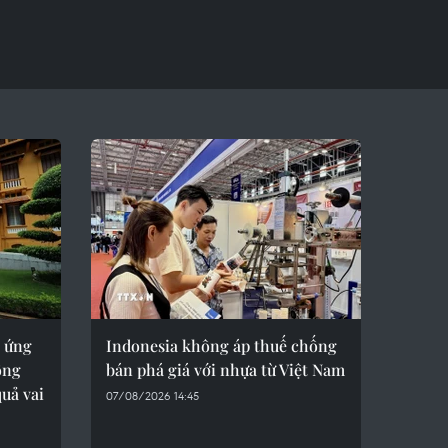
 ứng
Indonesia không áp thuế chống
ộng
bán phá giá với nhựa từ Việt Nam
quả vai
07/08/2026 14:45