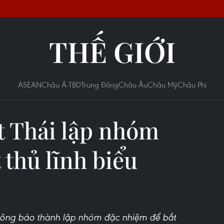
THẾ GIỚI
ASEAN
Châu Á-TBD
Trung Đông
Châu Âu
Châu Mỹ
Châu Phi
t Thái lập nhóm
 thủ lĩnh biểu
thông báo thành lập nhóm đặc nhiệm để bắt