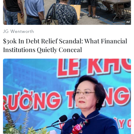
Tiền điện tử Bitcoin đã tiếp tục đà tăng giá mạnh
và đạt kỷ lục cao mới trong phiên giao dịch hôm
qua, lần đầu tiên vượt ngưỡng 50.000 USD.
JG Wentworth
$30k In Debt Relief Scandal: What Financial
Institutions Quietly Conceal
Play
Video
Tiền điện tử Bitcoin đã tiếp tục đà tăng giá
mạnh và đạt kỷ lục cao mới trong phiên giao
dịch hôm qua, lần đầu tiên vượt ngưỡng 50.000