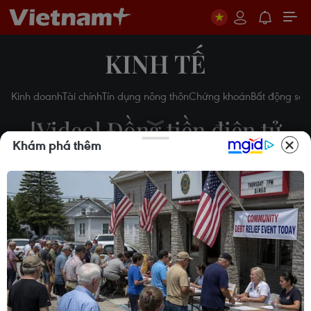
KINH TẾ
Kinh doanh
Tài chính
Tín dụng nông thôn
Chứng khoán
Bất động sản
[Video] Đồng tiền điện tử
Khám phá thêm
Bitcoin lại lập mức giá cao
kỷ lục
17/02/2021 04:33
Theo dõi VietnamPlus