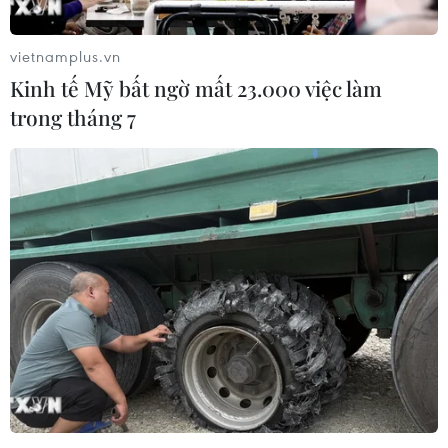
vietnamplus.vn
Kinh tế Mỹ bất ngờ mất 23.000 việc làm
Standard Chartered huy
Tăng tốc giải ngân đầu tư
trong tháng 7
động thành công khoản
công, chấm dứt tâm lý
vay xã hội 721 triệu USD
trông chờ
cho HDBank
05/08/2026 07:39
05/08/2026 07:46
Hoàn thiện khuôn khổ
Cà Mau gỡ “điểm nghẽn”
pháp lý về ngân hàng và
mặt bằng, xây dựng kịch
phòng, chống rửa tiền
bản giải ngân