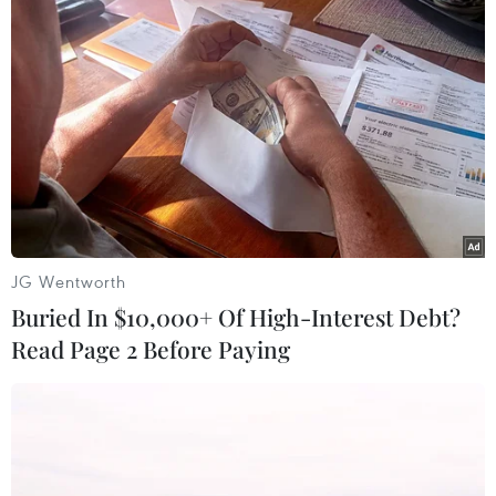
Mỹ: Lãi suất thế chấp tăng
Google Wallet cho phép
lên mức cao nhất kể từ
phụ huynh thiết lập số dư
tháng Bảy năm ngoái
an toàn của con cái
07/08/2026 00:05
06/08/2026 23:44
JG Wentworth
Buried In $10,000+ Of High-Interest Debt?
Read Page 2 Before Paying
NAPAS và KiotViet hợp tác
BIDV chốt ngày chia 498
mở rộng hệ sinh thái
triệu cổ phiếu, tăng vốn
thanh toán VietQR
điều lệ lên 77.783 tỷ đồng
06/08/2026 14:03
06/08/2026 13:42