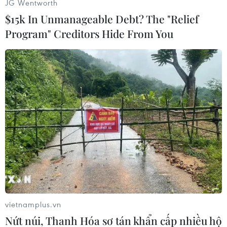
JG Wentworth
$15k In Unmanageable Debt? The "Relief
Program" Creditors Hide From You
#Tiền điện tử
#Bitcoin
#Giao dịch
#Đồng tiền ảo
vietnamplus.vn
Cơ cấu lại vốn nhà nước tại
Bộ Tài chính: Thống nhất
Nứt núi, Thanh Hóa sơ tán khẩn cấp nhiều hộ
doanh nghiệp gắn với mục
bốn Chương trình mục