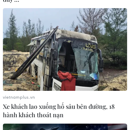
Ngôn ngữ
TTXVN
Dịch vụ tin
Quảng cáo
Liên hệ
Giấy phép số: 1374/GP-BTTTT do Bộ Thông tin và Truyền thông
cấp ngày 11/9/2008.
Quảng cáo: Phó TBT Nguyễn Thị Tám: 093.5958688, Email:
tamvna@gmail.com
Điện thoại: (024) 39411349 - (024) 39411348, Fax: (024)
39411348
vietnamplus.vn
Email:
vietnamplus2008@gmail.com
Xe khách lao xuống hố sâu bên đường, 18
© Bản quyền thuộc về VietnamPlus, TTXVN. Cấm sao chép dưới
hành khách thoát nạn
mọi hình thức nếu không có sự chấp thuận bằng văn bản.