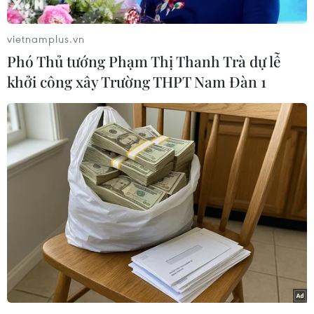
USD.
vietnamplus.vn
Thậm chí giới chuyên gia còn dự báo đồng tiền
Phó Thủ tướng Phạm Thị Thanh Trà dự lễ
ảo phổ biến nhất thế giới này sẽ sớm chạm mốc
khởi công xây Trường THPT Nam Đàn 1
100.000 USD./.
(Vnews/Vietnam+)