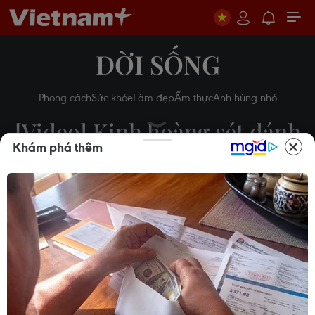
ĐỜI SỐNG
Phong cách
Sức khỏe
Làm đẹp
Ẩm thực
Anh hùng nhỏ
[Video] Kinh hoàng sét đánh
Khám phá thêm
trúng máy bay như phim
Final Destination
Tiến Đạt
21/08/2015 04:37