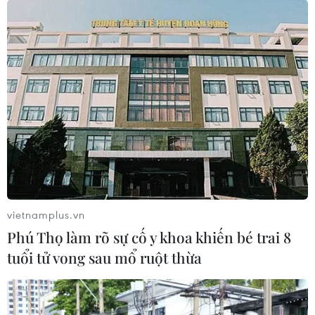
Bão Dolphin hướng vào
Làn sóng tấn công mạng
miền Đông Trung Quốc,
nhằm vào các quỹ đầu cơ
cảnh báo mưa lớn trên
lớn của Mỹ
diện rộng
06/08/2026 06:47
06/08/2026 08:36
Xem thêm
vietnamplus.vn
Phú Thọ làm rõ sự cố y khoa khiến bé trai 8
tuổi tử vong sau mổ ruột thừa
CƠ QUAN CHỦ QUẢN: THÔNG TẤN XÃ VIỆT NAM
Tổng Biên tập: TRẦN TIẾN DUẨN