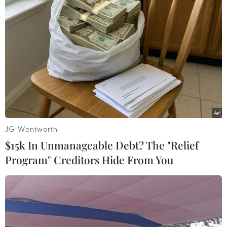
Vượt lên di chứng chất độc
Dắt chó đi dạo không đúng
da cam, chàng trai Đồng
quy định, bị phạt đến 2
Tháp tự tin làm chủ cuộc
triệu đồng?
đời
08/08/2026 04:16
08/08/2026 06:00
JG Wentworth
$15k In Unmanageable Debt? The "Relief
Program" Creditors Hide From You
Thổ Nhĩ Kỳ tăng cường
Tây Ban Nha triệt phá
truy quét IS, bắt giữ hơn
đường dây buôn người
100 nghi phạm
xuyên Địa Trung Hải