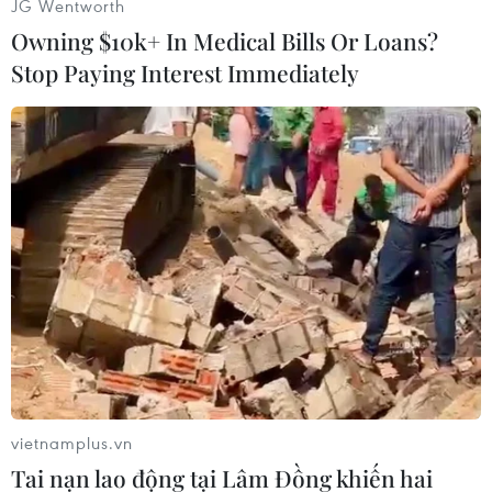
JG Wentworth
Owning $10k+ In Medical Bills Or Loans?
Play
Stop Paying Interest Immediately
Video
Tiến Đạt
(Vietnam+)
vietnamplus.vn
Tai nạn lao động tại Lâm Đồng khiến hai