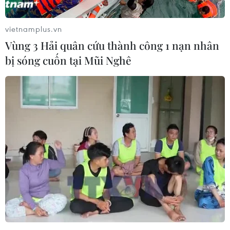
vietnamplus.vn
Vùng 3 Hải quân cứu thành công 1 nạn nhân
bị sóng cuốn tại Mũi Nghê
Sập công trình tại Cuba
Syria: Nổ xe buýt gần thủ
khiến 2 người tử vong
đô Damascus khiến 2
người chết và 13 người bị
07/08/2026 01:48
thương
07/08/2026 00:50
Ớt nhập khẩu từ Mexico
Bánh xèo tôm nhảy - món