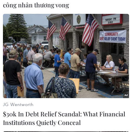
công nhân thương vong
#Tia sét
#Đuôi máy bay
#Jack Perkins
#Final Destination
#Khiếp sợ
JG Wentworth
$30k In Debt Relief Scandal: What Financial
Institutions Quietly Conceal