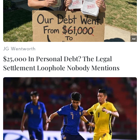
chế cháy rừng tại Vườn
đội sau làn sóng vượt ngục
Quốc gia Núi Bromo
bất thành
07/08/2026 10:56
07/08/2026 10:35
JG Wentworth
$25,000 In Personal Debt? The Legal
Settlement Loophole Nobody Mentions
Thụy Sĩ khó đạt mục tiêu
Bão Dolphin càn quét các
giảm phát thải khí nhà
đảo miền Nam Nhật Bản,
kính vào năm 2030
sân bay Okinawa phải
đóng cửa
07/08/2026 09:42
07/08/2026 09:10