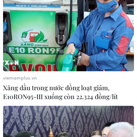
VAIC 2026: Giải bài toán
Liệu pháp miễn dịch mở ra
thực tế tại Việt Nam bằng
hướng điều trị bệnh
giải pháp AI hiệu quả
Alzheimer
19/07/2026 13:17
16/07/2026 23:00
vietnamplus.vn
Xăng dầu trong nước đồng loạt giảm,
E10RON95-III xuống còn 22.324 đồng/lít
Đồng Tháp: Cấy mô mở
Đột phá dùng ánh sáng
hướng nâng tầm ngành
"đánh thức" tế bào ung thư
hàng hoa cảnh Sa Đéc
ngủ đông