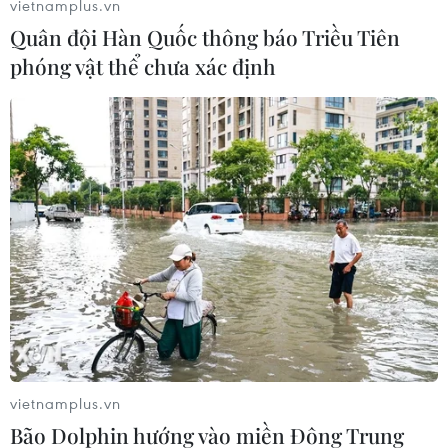
vietnamplus.vn
Quân đội Hàn Quốc thông báo Triều Tiên
phóng vật thể chưa xác định
#Virus HIV
#AIDS
#Thử nghiệm
#Lây nhiễm
#Hội chứng Suy giảm Miễn dịch ở người
vietnamplus.vn
Bão Dolphin hướng vào miền Đông Trung