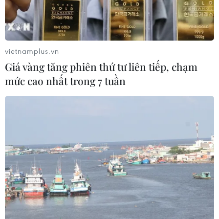
Việc ngăn ngừa virus HIV đang đứng trước bước
ngoặt mang tính cách mạng với kết quả thử
nghiệm khả quan về thiết bị có thể giúp ngăn chặn
vietnamplus.vn
sự lây nhiễm trong khoảng thời gian lên tới một
Giá vàng tăng phiên thứ tư liên tiếp, chạm
năm.
mức cao nhất trong 7 tuần
Việc ngăn ngừa virus HIV gây Hội chứng Suy
giảm Miễn dịch ở người (AIDS) đang đứng trước
bước ngoặt mang tính cách mạng với kết quả
thử nghiệm khả quan về thiết bị có thể giúp
ngăn chặn sự lây nhiễm trong khoảng thời gian
lên tới một năm.