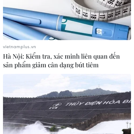
Hành trình tri ân bằng
với hệ thống thạch nhũ
công nghệ và trách nhiệm
hiếm gặp tại Phong Nha-
Kẻ Bàng
27/06/2026 06:56
26/06/2026 01:44
vietnamplus.vn
Hà Nội: Kiểm tra, xác minh liên quan đến
sản phẩm giảm cân dạng bút tiêm
Dùng camera nội soi phẫu
Xác định niên đại vụ va
thuật một lần thoát vị bẹn
chạm thiên thạch cổ nhất
cả hai bên
trên Trái Đất
25/06/2026 11:17
24/06/2026 03:27