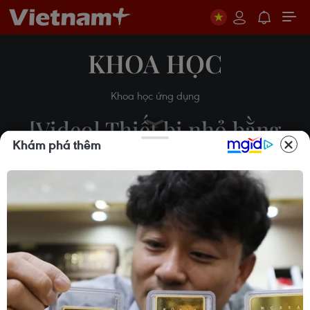
KHOA HỌC
Khoa học ứng dụng
[Video] Thiết bị nhỏ bằng
Khám phá thêm
bao diêm mở ra hy vọng
ngăn ngừa virus HIV
24/07/2019 22:00
Theo dõi VietnamPlus