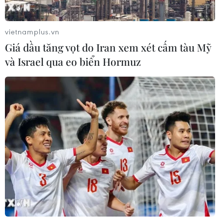
vietnamplus.vn
Giá dầu tăng vọt do Iran xem xét cấm tàu Mỹ
và Israel qua eo biển Hormuz
#Mercosur
#Việt Nam-Argentina
#Mercosur-ASEAN
#Đối tác thương mại
#Hợp tác thương mại
#Sản phẩm thế mạnh
Argentina
Facebook
Twitter
Lưu bài viết
Copy link
Theo dõi VietnamPlus
Quan hệ Việt Nam-Argentina
Tri ân người bạn lớn của Việt Nam trong phong trào
hữu nghị tại Argentina
Việt Nam - cầu nối giúp Argentina tiếp cận thị
trường ASEAN và châu Á