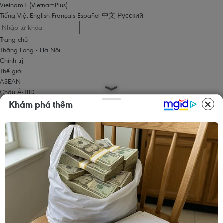
Vietnam+ (VietnamPlus)
Tiếng Việt
English
Français
Español
中文
Русский
Trang chủ
Thăng Long - Hà Nội
Chính trị
Thế giới
ASEAN
Châu Á-TBD
Trung Đông
Khám phá thêm
Châu Âu
Châu Mỹ
Châu Phi
Kinh tế
Kinh doanh
Tài chính
Tín dụng nông thôn
Chứng khoán
Bất động sản
Doanh nghiệp
Thông tin doanh nghiệp