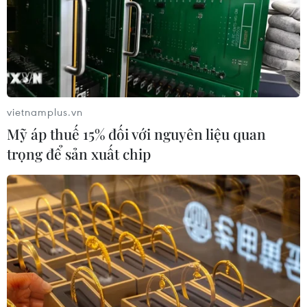
góp thúc đẩy phát triển quan hệ hữu nghị và hợp
tác giữa hai nước, đồng thời bày tỏ mong muốn sớm
thành lập Hội hữu nghị Argentina-Việt Nam trong
tương lai.
Ông Ramonda cũng xác nhận MACC đang lên kế
vietnamplus.vn
hoạch tổ chức đoàn doanh nghiệp tới thăm Việt
Mỹ áp thuế 15% đối với nguyên liệu quan
Nam vào nửa cuối năm nay nhằm thúc đẩy hợp tác
trọng để sản xuất chip
kinh tế, thương mại và đầu tư.
Kim ngạch thương mại hai chiều giữa Việt Nam và
Argentina trong năm 2023 đạt 3,45 tỷ USD.
Việt Nam hiện là đối tác thương mại lớn thứ 6 và là
thị trường xuất khẩu lớn thứ 5 của Argentina, trong
khi Argentina là đối tác thương mại lớn thứ 3 của
Việt Nam ở khu vực Mỹ Latinh./.