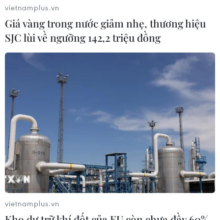
vietnamplus.vn
Giá vàng trong nước giảm nhẹ, thương hiệu
SJC lùi về ngưỡng 142,2 triệu đồng
Tin cùng chuyên mục
Cà Mau quảng bá thương hiệu, kết nối đầu tư, đưa
ngành tôm phát triển bền vững
07/08/2026 03:04
vietnamplus.vn
Kho dự trữ khí đốt của EU còn chưa đầy 60%