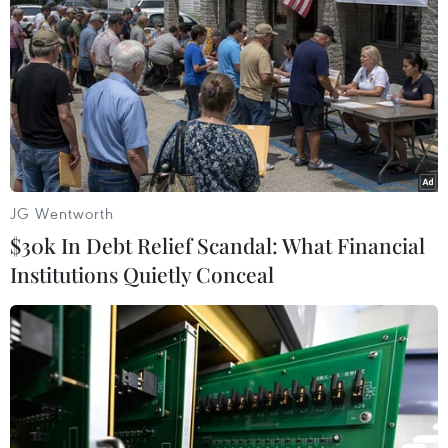
Ông Ramoneda, đồng thời là Phó Chủ tịch Viện Văn
hóa Argentina-Việt Nam, khẳng định: “Chúng ta
đang ở trong thời điểm đối thoại chính trị tối ưu,
cùng với quan hệ thương mại hiệu quả, do đó, cần
tăng cường mối liên kết giữa Việt Nam và Mercosur
cũng như tăng cường mối quan hệ giữa Mercosur
và ASEAN.”
JG Wentworth
Liên quan các sáng kiến trong Diễn đàn hợp tác
$30k In Debt Relief Scandal: What Financial
Đông Á-Mỹ Latinh (FEALAC), ông Ramoneda đánh
Institutions Quietly Conceal
giá cao đề xuất của Việt Nam về việc thiết lập hệ
thống thành phố văn hóa và kêu gọi thúc đẩy hoạt
động của tổ chức này sau đại dịch COVID-19.
Về quan hệ văn hóa giữa Argentina và Việt Nam,
ông Ramonda nhấn mạnh Viện Văn hóa Argentina-
Việt Nam ra đời gần 30 năm nay đã có nhiều đóng