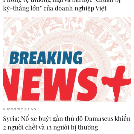
kỹ-thắng lớn" của doanh nghiệp Việt
Argentina coi Việt Nam là thị trường quan trọng
nhất trong ASEAN
12/03/2024 14:46
Kỹ sư nông nghiệp Mariano Winograd cho biết Việt Nam là đối tác thương
vietnamplus.vn
mại lớn, đặc biệt trong lĩnh vực thực phẩm của Argentina, đồng thời nhận
Syria: Nổ xe buýt gần thủ đô Damascus khiến
định Việt Nam sẽ rất phát triển trong những năm tới.
2 người chết và 13 người bị thương