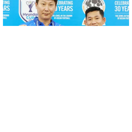
06/08/2026 23:31
Ngoại giao kinh tế: Kiến tạo hệ sinh thái đồng hành
và thúc đẩy tự chủ công nghệ
06/08/2026 15:33
Việt Nam tiếp tục là thị trường trọng điểm của
doanh nghiệp thực phẩm Ba Lan
06/08/2026 14:03
vietnamplus.vn
HLV Kim Sang-sik: 'Tuyển Việt Nam hướng
Lâm Đồng vào cao điểm vụ cá Nam, ngư dân phấn
tới chiến thắng để giữ ngôi đầu bảng'
khởi vươn khơi
06/08/2026 09:06
Giá dầu tăng khi nhà đầu tư thận trọng trước tình