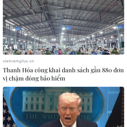
vietnamplus.vn
Thanh Hóa công khai danh sách gần 880 đơn
vị chậm đóng bảo hiểm