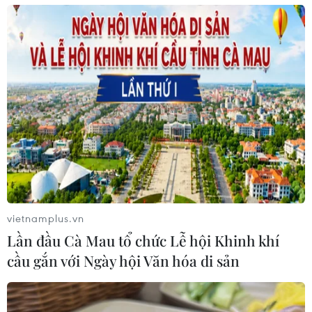
Việt Nam và Argentina có tiềm năng phát triển
trong nhiều lĩnh vực
11/03/2024 07:07
Trong giai đoạn 2007-2022, trao đổi thương mại Việt Nam-Argentina tăng
gần 13 lần, từ 378 triệu USD lên 4,88 tỷ USD, đưa Argentina trở thành đối tác
thương mại lớn thứ 5 của Việt Nam tại châu Mỹ.
vietnamplus.vn
Lần đầu Cà Mau tổ chức Lễ hội Khinh khí
cầu gắn với Ngày hội Văn hóa di sản