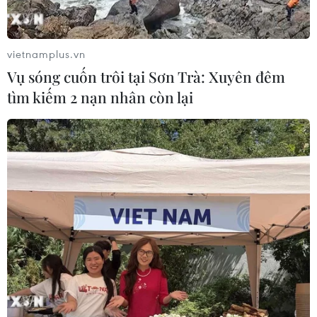
vietnamplus.vn
Vụ sóng cuốn trôi tại Sơn Trà: Xuyên đêm
tìm kiếm 2 nạn nhân còn lại
Giá vàng trong nước giảm
Giá dầu tăng vọt do Iran
nhẹ, thương hiệu SJC lùi về
xem xét cấm tàu Mỹ và
ngưỡng 142,2 triệu đồng
Israel qua eo biển Hormuz
07/08/2026 02:21
07/08/2026 00:45
Giá vàng thế giới quay đầu
Chứng khoán Mỹ rời đỉnh
giảm nhẹ do áp lực chốt lời
khi giá năng lượng leo