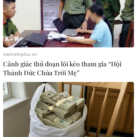
Thị trường vaccine thế giới
Nông sản Việt Nam còn
chuyển hướng sang người
nhiều dư địa tại thị trường
cao tuổi
Algeria
08/08/2026 15:01
08/08/2026 12:55
vietnamplus.vn
Cảnh giác thủ đoạn lôi kéo tham gia “Hội
Thánh Đức Chúa Trời Mẹ”
Dữ liệu việc làm Mỹ mở
Nghệ An: OCOP đã có
thêm dư địa cho giá vàng
thương hiệu, vì sao nông
trong tuần qua
sản vẫn lo đầu ra?
08/08/2026 04:29
08/08/2026 03:28