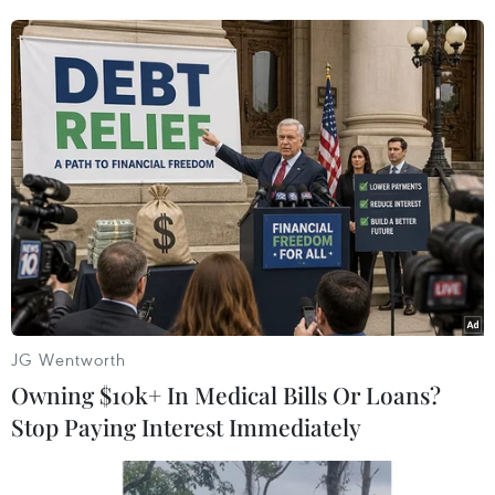
Về phía Argentina, các Chủ tịch Nhóm nghị sỹ
hữu nghị với các nước ASEAN cam kết tạo điều
kiện thuận lợi cho đối thoại và hợp tác giữa các
bên./.
(Vietnam+)
JG Wentworth
Owning $10k+ In Medical Bills Or Loans?
Stop Paying Interest Immediately