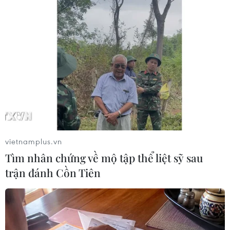
#Mercosur-ASEAN
#ASEAN
#khối Mercosur
#Khối thị trường chung Nam Mỹ (MERCOSUR)
Argentina
vietnamplus.vn
Tìm nhân chứng về mộ tập thể liệt sỹ sau
trận đánh Cồn Tiên