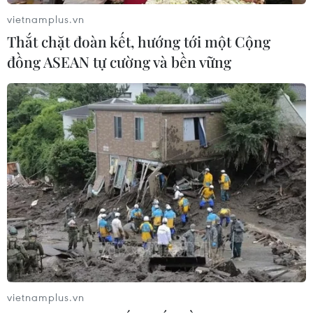
thang
07/08/2026 00:31
vietnamplus.vn
06/08/2026 23:58
Thắt chặt đoàn kết, hướng tới một Cộng
đồng ASEAN tự cường và bền vững
Lâm Đồng vào cao điểm vụ
Giá dầu tăng khi nhà đầu
cá Nam, ngư dân phấn khởi
tư thận trọng trước tình
vươn khơi
hình Trung Đông
06/08/2026 09:06
06/08/2026 09:03
vietnamplus.vn