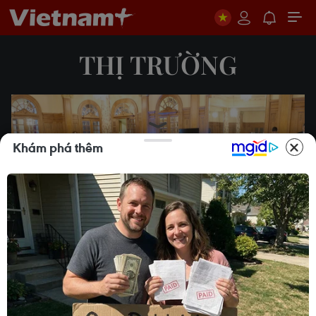
THỊ TRƯỜNG
Khám phá thêm
Play
Video
Việt Nam thúc đẩy quan hệ
đối tác giữa ASEAN và khối