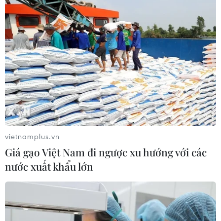
Dow Jones lập đỉnh kỷ lục
Vận chuyển quá cảnh hàng
nhờ diễn biến tích cực tại
giả và xâm phạm sở hữu trí
Trung Đông
tuệ diễn biến phức tạp
05/08/2026 23:27
05/08/2026 13:44
vietnamplus.vn
Giá gạo Việt Nam đi ngược xu hướng với các
nước xuất khẩu lớn
Xuất khẩu gạo Thái Lan
Chứng khoán châu Á đồng
giảm gần 19% trong nửa
loạt tăng nhờ đà hồi phục
đầu năm 2026
của cổ phiếu công nghệ
05/08/2026 11:36
05/08/2026 11:00