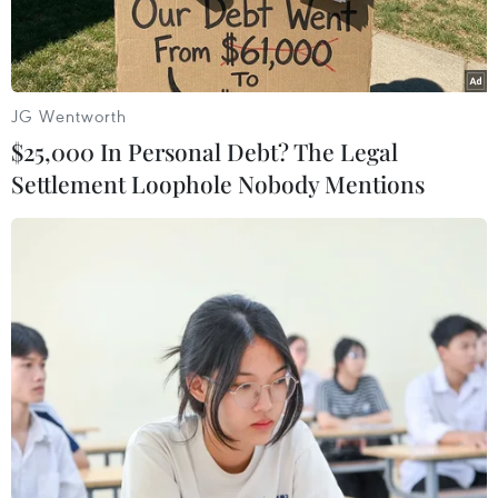
Thị trường chung Nam Mỹ
12/06/2025 09:15
JG Wentworth
$25,000 In Personal Debt? The Legal
Settlement Loophole Nobody Mentions
Theo dõi VietnamPlus
Với tổng dân số 950 triệu người, hai khối kinh tế sở
hữu những thế mạnh bổ trợ cho nhau: ASEAN về
sản xuất, công nghệ và dịch vụ; Mercosur dẫn đầu
về nông nghiệp, năng lượng và tài nguyên thiên
nhiên.
Ngày 10/6 vừa qua, Hạ viện Argentina và Ủy
ban Hiệp hội các quốc gia Đông Nam Á (ASEAN)