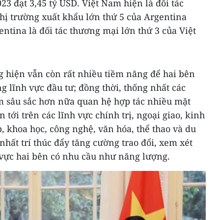
3 đạt 3,45 tỷ USD. Việt Nam hiện là đối tác
thị trường xuất khẩu lớn thứ 5 của Argentina
entina là đối tác thương mại lớn thứ 3 của Việt
g hiện vẫn còn rất nhiều tiềm năng để hai bên
ng lĩnh vực đầu tư; đồng thời, thống nhất các
m sâu sắc hơn nữa quan hệ hợp tác nhiều mặt
n tới trên các lĩnh vực chính trị, ngoại giao, kinh
, khoa học, công nghệ, văn hóa, thể thao và du
 nhất trí thúc đẩy tăng cường trao đổi, xem xét
 vực hai bên có nhu cầu như năng lượng.