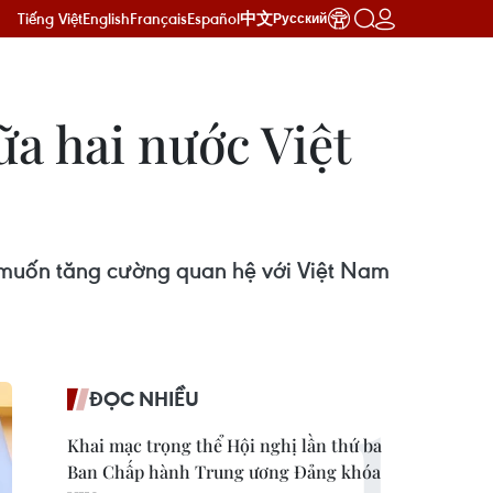
Tiếng Việt
English
Français
Español
中文
Русский
a hai nước Việt
 muốn tăng cường quan hệ với Việt Nam
ĐỌC NHIỀU
Khai mạc trọng thể Hội nghị lần thứ ba
Ban Chấp hành Trung ương Đảng khóa