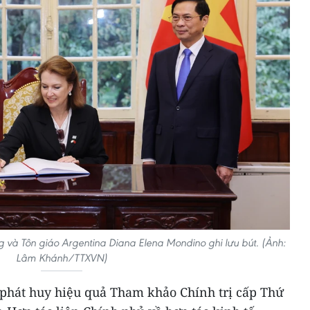
 và Tôn giáo Argentina Diana Elena Mondino ghi lưu bút. (Ảnh:
Lâm Khánh/TTXVN)
 phát huy hiệu quả Tham khảo Chính trị cấp Thứ