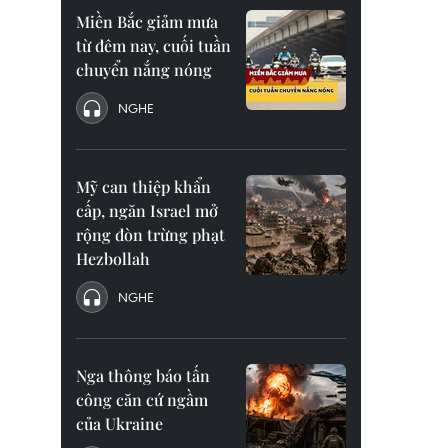
Miền Bắc giảm mưa
từ đêm nay, cuối tuần
chuyển nắng nóng
NGHE
Mỹ can thiệp khẩn
cấp, ngăn Israel mở
rộng đòn trừng phạt
Hezbollah
NGHE
Nga thông báo tấn
công căn cứ ngầm
của Ukraine