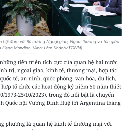
n hội đàm với Bộ trưởng Ngoại giao, Ngoại thương và Tôn giáo
a Elena Mondino. (Ảnh: Lâm Khánh/TTXVN)
những tiến triển tích cực của quan hệ hai nước
ính trị, ngoại giao, kinh tế, thương mại, hợp tác
quốc tế, an ninh, quốc phòng, văn hóa, du lịch,
 hợp tổ chức các hoạt động kỷ niệm 50 năm thiết
0/1973-25/10/2023), trong đó nổi bật là chuyến
ch Quốc hội Vương Đình Huệ tới Argentina tháng
ng phương là quan hệ kinh tế thương mại với