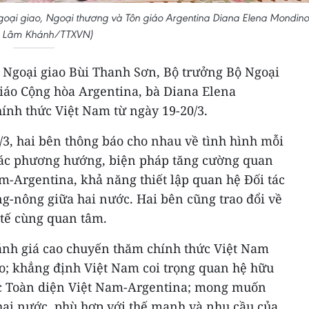
goại giao, Ngoại thương và Tôn giáo Argentina Diana Elena Mondino
: Lâm Khánh/TTXVN)
 Ngoại giao Bùi Thanh Sơn, Bộ trưởng Bộ Ngoại
giáo Cộng hòa Argentina, bà Diana Elena
nh thức Việt Nam từ ngày 19-20/3.
/3, hai bên thông báo cho nhau về tình hình mỗi
 các phương hướng, biện pháp tăng cường quan
am-Argentina, khả năng thiết lập quan hệ Đối tác
ng-nông giữa hai nước. Hai bên cũng trao đổi về
 tế cùng quan tâm.
ánh giá cao chuyến thăm chính thức Việt Nam
; khẳng định Việt Nam coi trọng quan hệ hữu
ác Toàn diện Việt Nam-Argentina; mong muốn
ai nước, phù hợp với thế mạnh và nhu cầu của