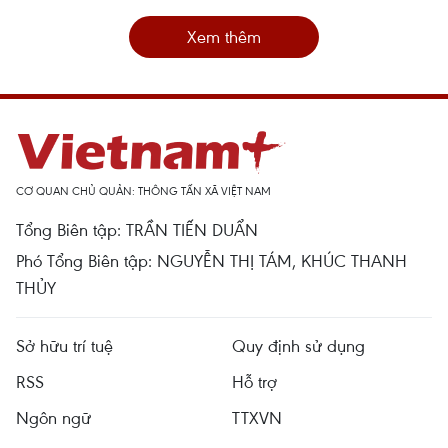
Xem thêm
CƠ QUAN CHỦ QUẢN: THÔNG TẤN XÃ VIỆT NAM
Tổng Biên tập: TRẦN TIẾN DUẨN
Phó Tổng Biên tập: NGUYỄN THỊ TÁM, KHÚC THANH
THỦY
Sở hữu trí tuệ
Quy định sử dụng
RSS
Hỗ trợ
Ngôn ngữ
TTXVN