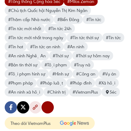
#Tổng thống Cộng hòa Séc
#Milos Zeman
#Chủ tịch Quốc hội Nguyễn Thị Kim Ngân
#Thăm cấp Nhà nước
#Biển Đông
#Tin tức
#Tin tức mới nhất
#Tin tức 24h
#Tin tức mới nhất trong ngày
#Tin tức thời sự
#Tin tức
#Tin hot
#Tin tức an ninh
#An ninh
#An ninh Nghệ An
#Thời sự
#Thời sự hôm nay
#Bản tin thời sự
#Tội phạm
#Truy nã
#Tội phạm hình sự
#Hình sự
#Công an
#Vụ án
#Phạm pháp
#Pháp luật
#Pháp đình
#Xã hội
#An ninh xã hội
#Chính trị
#VietnamPlus
Séc
Theo dõi VietnamPlus