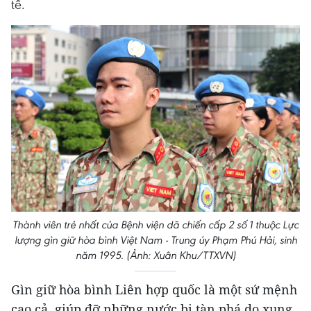
tế.
Thành viên trẻ nhất của Bệnh viện dã chiến cấp 2 số 1 thuộc Lực
lượng gìn giữ hòa bình Việt Nam - Trung úy Phạm Phú Hải, sinh
năm 1995. (Ảnh: Xuân Khu/TTXVN)
Gìn giữ hòa bình Liên hợp quốc là một sứ mệnh
cao cả, giúp đỡ những nước bị tàn phá do xung