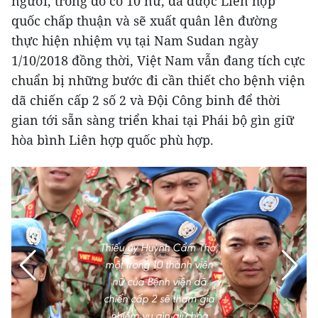
người, trong đó có 10 nữ, đã được Liên hợp
quốc chấp thuận và sẽ xuất quân lên đường
thực hiện nhiệm vụ tại Nam Sudan ngày
1/10/2018 đồng thời, Việt Nam vẫn đang tích cực
chuẩn bị những bước đi cần thiết cho bệnh viện
dã chiến cấp 2 số 2 và Đội Công binh để thời
gian tới sẵn sàng triển khai tại Phái bộ gìn giữ
hòa bình Liên hợp quốc phù hợp.
Thiếu úy Huỳnh Cẩm Thơ,
một trong 10 thành viên
nữ của Bệnh viện dã
chiến cấp 2 sẽ tham gia
nhiệm vụ gìn giữ hòa