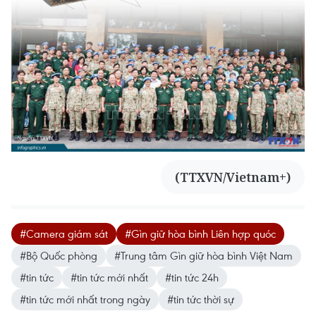
(TTXVN/Vietnam+)
#Camera giám sát
#Gìn giữ hòa bình Liên hợp quóc
#Bộ Quốc phòng
#Trung tâm Gìn giữ hòa bình Việt Nam
#tin tức
#tin tức mới nhất
#tin tức 24h
#tin tức mới nhất trong ngày
#tin tức thời sự