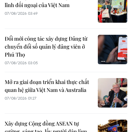
lĩnh đối ngoại của Việt Nam
07/08/2026 03:49
Đổi mới công tác xây dựng Đảng từ
chuyển đổi số quản lý đảng viên ở
Phú Thọ
07/08/2026 03:05
Mở ra giai đoạn triển khai thực chất
quan hệ giữa Việt Nam và Australia
07/08/2026 01:27
Xây dựng Cộng đồng ASEAN tự
cường, sáng tạo, lấy người dân làm