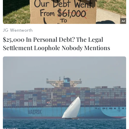
JG Wentworth
$25,000 In Personal Debt? The Legal
Settlement Loophole Nobody Mentions
Tổng Vụ trưởng Vụ Các Vấn đề Pháp luật và Tư pháp Algeria
Ben Salem Abdarrazzak (bên phải) và Thứ trưởng Bộ tư pháp
Việt Nam Nguyễn Khánh Ngọc thay mặt Bộ Tư pháp 2 nước ký
kết Chương trình hợp tác vào chiều ngày 14/9 tại thủ đô
Algiers. (Ảnh: Huỳnh Trung Khánh/TTXVN)
Theo phóng viên TTXVN tại Algiers, ngày 14/9,