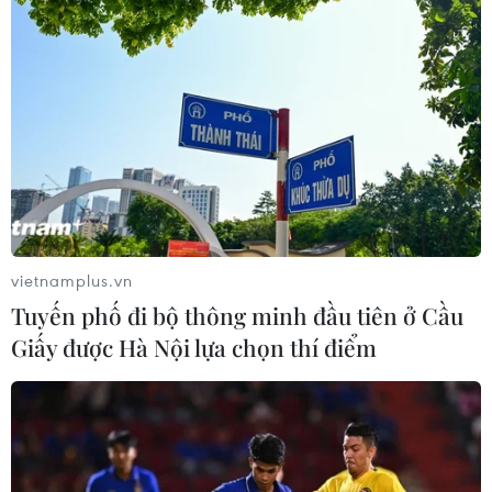
vọng rằng sau lễ ký thỏa thuận, chính quyền 2 địa
phương sẽ cụ thể hóa các nội dung hợp tác, xây dựng
được kế hoạch và hành động mang tính thiết thực.
vietnamplus.vn
Tuyến phố đi bộ thông minh đầu tiên ở Cầu
Giấy được Hà Nội lựa chọn thí điểm