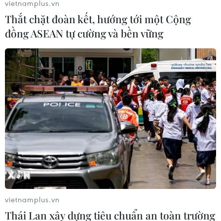
vietnamplus.vn
Thắt chặt đoàn kết, hướng tới một Cộng
đồng ASEAN tự cường và bền vững
Algeria đánh giá cao vai trò của Việt Nam
trong khu vực, trên thế giới
07/06/2023 14:46
Tiếp Đại sứ Trần Quốc Khánh, Tổng thống Algeria đã
đánh giá cao những thành tựu của Việt Nam trong phát
triển đất nước, nhất là hình ảnh, vai trò của Việt Nam
trong khu vực và trên thế giới.
vietnamplus.vn
Thái Lan xây dựng tiêu chuẩn an toàn trường