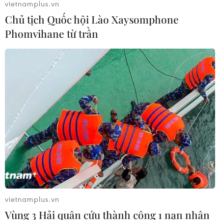
vietnamplus.vn
Chủ tịch Quốc hội Lào Xaysomphone
Phomvihane từ trần
TIN CÙNG CHUYÊN MỤC
Hành trình gần 6 thập kỷ đưa liệt sỹ
trở về
vietnamplus.vn
09/08/2026 04:05
Vùng 3 Hải quân cứu thành công 1 nạn nhân