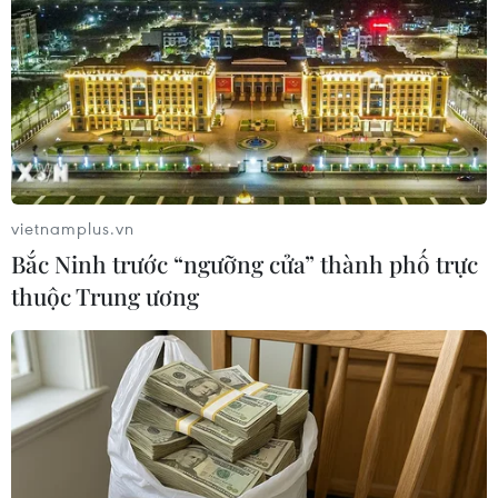
#Bộ Tư pháp Việt Nam
#Quan hệ ngoại giao
vietnamplus.vn
#Thi hành án dân sự
#Đối tác Chiến lược
Algeria
Bắc Ninh trước “ngưỡng cửa” thành phố trực
thuộc Trung ương
Theo dõi VietnamPlus