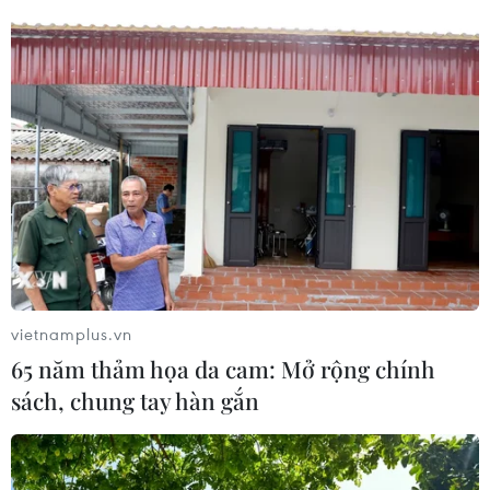
vietnamplus.vn
Tỉnh Điện Biên và tỉnh Batna của Algeria
65 năm thảm họa da cam: Mở rộng chính
kết nghĩa, thúc đẩy hợp tác
sách, chung tay hàn gắn
29/08/2023 04:55
Chủ tịch Ủy ban Nhân dân tỉnh Điện Biên bày tỏ hy