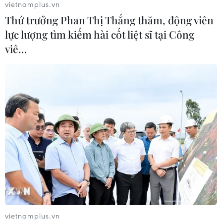
vietnamplus.vn
08/08/2026 09:03
Thứ trưởng Phan Thị Thắng thăm, động viên
lực lượng tìm kiếm hài cốt liệt sĩ tại Công
Khởi tố 19 đối tượng cướp
viê…
giật tài sản tại Công ty Tân Huê Viên
08/08/2026 08:52
Bí thư Thành ủy Hà Nội thúc tiến độ
hai dự án giao thông trọng điểm
Nam Thủ đô
08/08/2026 08:52
Đề xuất hơn 65.500 tỷ đồng đầu tư
Dự án đường cao tốc nối Lai Châu-
Lào Cai
vietnamplus.vn