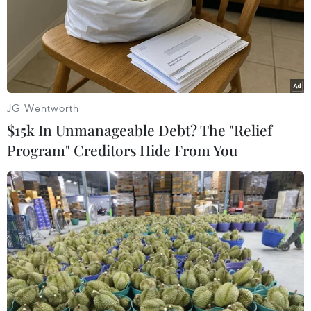
TIN LIÊN QUAN
JG Wentworth
$15k In Unmanageable Debt? The "Relief
Program" Creditors Hide From You
Việt Nam-Algeria từ quan hệ truyền thống
đến hợp tác cùng có lợi
23/11/2022 23:11