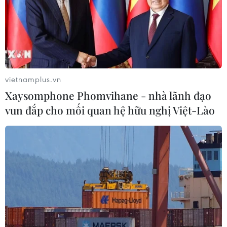
vietnamplus.vn
Xaysomphone Phomvihane - nhà lãnh đạo
vun đắp cho mối quan hệ hữu nghị Việt-Lào