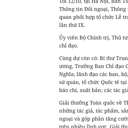
Tối 12/10, tại Hà Nội, Ban 
Thông tin Đối ngoại, Thông
quan phối hợp tổ chức Lễ tr
lần thứ IX.
Ủy viên Bộ Chính trị, Thủ 
chỉ đạo.
Cùng dự còn có: Bí thư Tru
ương, Trưởng Ban Chỉ đạo C
Nghĩa; lãnh đạo các ban, bộ
sứ quán, tổ chức Quốc tế tạ
báo chí, xuất bản; các tác gi
Giải thưởng Toàn quốc về T
những tác giả, tác phẩm, sả
ngoại và góp phần tăng cườ
trên nhiều lĩnh vực. Giải t