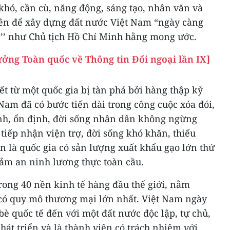
khó, cần cù, năng động, sáng tạo, nhân văn và
lên để xây dựng đất nước Việt Nam “ngày càng
’’ như Chủ tịch Hồ Chí Minh hằng mong ước.
ưởng Toàn quốc về Thông tin Đối ngoại lần IX]
t từ một quốc gia bị tàn phá bởi hàng thập kỷ
 Nam đã có bước tiến dài trong công cuộc xóa đói,
nh, ổn định, đời sống nhân dân không ngừng
 tiếp nhận viện trợ, đời sống khó khăn, thiếu
n là quốc gia có sản lượng xuất khẩu gạo lớn thứ
đảm an ninh lương thực toàn cầu.
rong 40 nền kinh tế hàng đầu thế giới, nằm
có quy mô thương mại lớn nhất. Việt Nam ngày
è quốc tế đến với một đất nước độc lập, tự chủ,
hát triển và là thành viên có trách nhiệm với