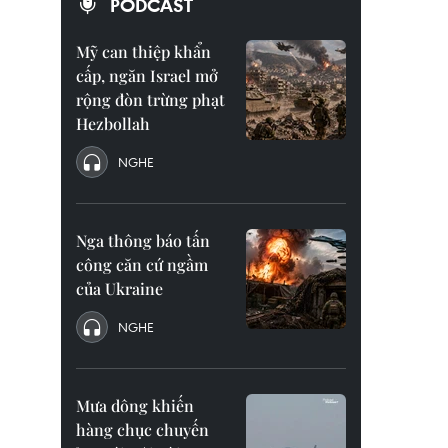
PODCAST
Mỹ can thiệp khẩn
cấp, ngăn Israel mở
rộng đòn trừng phạt
Hezbollah
NGHE
Nga thông báo tấn
công căn cứ ngầm
của Ukraine
NGHE
Mưa dông khiến
hàng chục chuyến