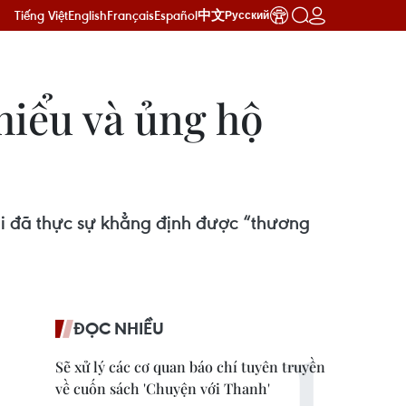
Tiếng Việt
English
Français
Español
中文
Русский
hiểu và ủng hộ
ại đã thực sự khẳng định được “thương
ĐỌC NHIỀU
Sẽ xử lý các cơ quan báo chí tuyên truyền
về cuốn sách 'Chuyện với Thanh'