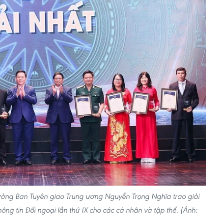
ởng Ban Tuyên giao Trung ương Nguyễn Trọng Nghĩa trao giải
ông tin Đối ngoại lần thứ IX cho các cá nhân và tập thể. (Ảnh: