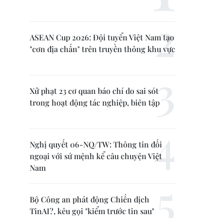
ASEAN Cup 2026: Đội tuyển Việt Nam tạo
"cơn địa chấn" trên truyền thông khu vực
Xử phạt 23 cơ quan báo chí do sai sót
trong hoạt động tác nghiệp, biên tập
Nghị quyết 06-NQ/TW: Thông tin đối
ngoại với sứ mệnh kể câu chuyện Việt
Nam
Bộ Công an phát động Chiến dịch
TinAI?, kêu gọi "kiểm trước tin sau"