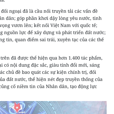
 đối ngoại đã là cầu nối truyền tải các vấn đề
ân dân; góp phần khơi dậy lòng yêu nước, tinh
 vọng vươn lên; kết nối Việt Nam với quốc tế;
g nguồn lực để xây dựng và phát triển đất nước;
g tin, quan điểm sai trái, xuyên tạc của các thế
 trên đã được thể hiện qua hơn 1.400 tác phẩm,
i có nội dung đặc sắc, giàu tính đổi mới, sáng
c chủ đề bao quát các sự kiện chính trị, đối
ủa đất nước, thể hiện nét đẹp truyền thống của
 củng cố niềm tin của Nhân dân, tạo động lực