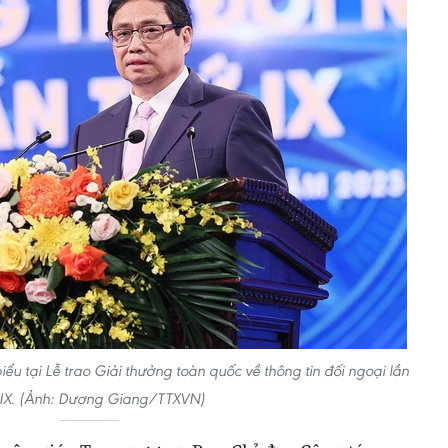
u tại Lễ trao Giải thưởng toàn quốc về thông tin đối ngoại lần
 IX. (Ảnh: Dương Giang/TTXVN)