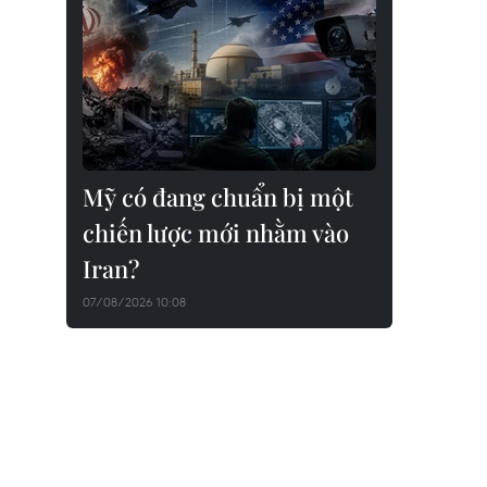
Mỹ có đang chuẩn bị một
chiến lược mới nhằm vào
Iran?
07/08/2026 10:08