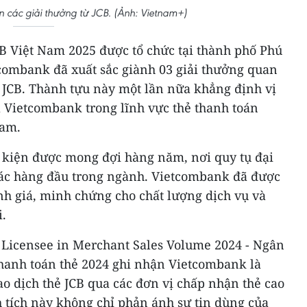
 các giải thưởng từ JCB. (Ảnh: Vietnam+)
CB Việt Nam 2025 được tổ chức tại thành phố Phú
tcombank đã xuất sắc giành 03 giải thưởng quan
ế JCB. Thành tựu này một lần nữa khẳng định vị
a Vietcombank trong lĩnh vực thẻ thanh toán
Nam.
ự kiện được mong đợi hàng năm, nơi quy tụ đại
tác hàng đầu trong ngành. Vietcombank đã được
h giá, minh chứng cho chất lượng dịch vụ và
i.
g Licensee in Merchant Sales Volume 2024 - Ngân
hanh toán thẻ 2024 ghi nhận Vietcombank là
iao dịch thẻ JCB qua các đơn vị chấp nhận thẻ cao
 tích này không chỉ phản ánh sự tin dùng của