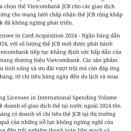
a chọn thẻ Vietcombank JCB cho các giao dịch
hứng cho mạng lưới chấp nhận thẻ JCB rộng khắp
k đã không ngừng phát triển.
censee in Card Acquisition 2024 - Ngân hàng dẫn
024, với số lượng thẻ JCB mới được phát hành
Vietcombank tiếp tục khẳng định sức hấp dẫn của
 mang thương hiệu Vietcombank. Các sản phẩm
u tính năng và ưu đãi vượt trội mà còn đáp ứng
hàng, từ chi tiêu hàng ngày đến du lịch và mua
ing Licensee in International Spending Volume
 doanh số giao dịch thẻ tại nước ngoài 2024 tôn
ng có doanh số chi tiêu thẻ JCB tại thị trường
ết quả của những nỗ lực không ngừng nghỉ của
g đến trải nghiệm thanh toán liền mạch cả