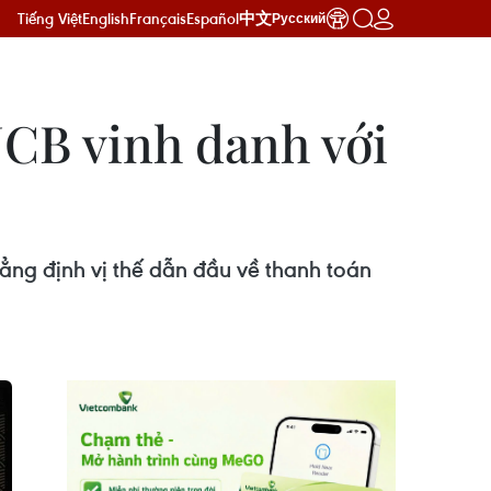
Tiếng Việt
English
Français
Español
中文
Русский
JCB vinh danh với
ẳng định vị thế dẫn đầu về thanh toán