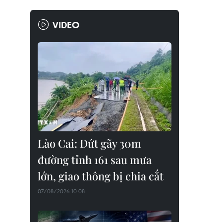
VIDEO
Lào Cai: Đứt gãy 30m
đường tỉnh 161 sau mưa
lớn, giao thông bị chia cắt
07/08/2026 10:08