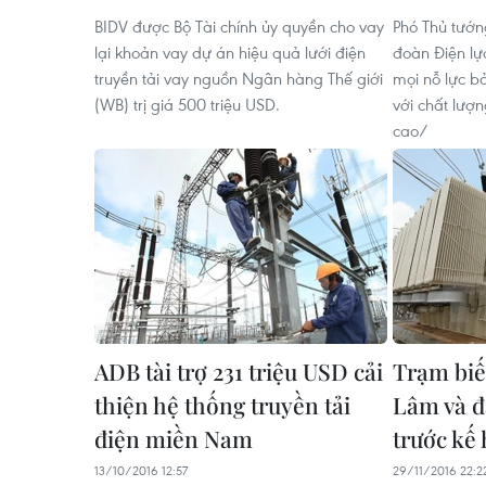
BIDV được Bộ Tài chính ủy quyền cho vay
Phó Thủ tướn
lại khoản vay dự án hiệu quả lưới điện
đoàn Điện lự
truyền tải vay nguồn Ngân hàng Thế giới
mọi nỗ lực b
(WB) trị giá 500 triệu USD.
với chất lượ
cao/
ADB tài trợ 231 triệu USD cải
Trạm biế
thiện hệ thống truyền tải
Lâm và đ
điện miền Nam
trước kế
13/10/2016 12:57
29/11/2016 22:2