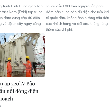
g Trịnh Đình Dũng giao Tập
Tái cơ cấu EVN trên nguyên tắc phải
c Việt Nam (EVN) tập trung
đảm bảo cung cấp đủ điện cho nền kin
ảo đảm cung cấp đủ điện
tế quốc dân, không ảnh hưởng xấu đến
ng và độ tin cậy ngày càng
các khách hàng và đối tác, không tăng
thêm các chi phí.
n áp 220kV Bảo
ấu nối đóng điện
 hoạch
2