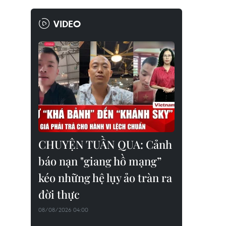
VIDEO
CHUYỆN TUẦN QUA: Cảnh
báo nạn "giang hồ mạng”
kéo những hệ lụy ảo tràn ra
đời thực
08/08/2026 04:00