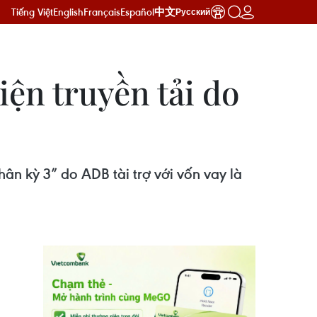
Tiếng Việt
English
Français
Español
中文
Русский
iện truyền tải do
ân kỳ 3” do ADB tài trợ với vốn vay là