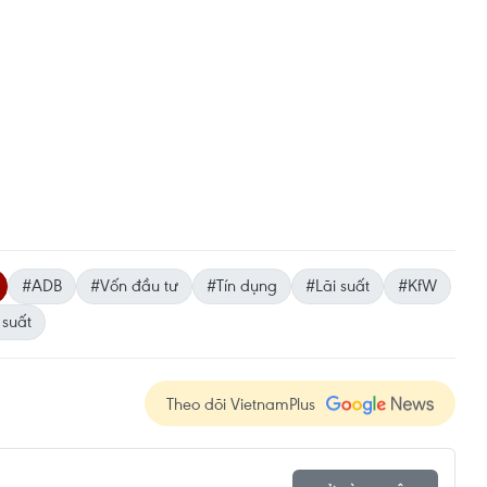
#ADB
#Vốn đầu tư
#Tín dụng
#Lãi suất
#KfW
 suất
Theo dõi VietnamPlus