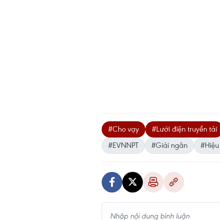
#Cho vạy
#Lưới điện truyền tải
#EVNNPT
#Giải ngân
#Hiệu