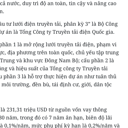
ả nước, duy trì độ an toàn, tin cậy và nâng cao
n.
 tư lưới điện truyền tải, phân kỳ 3” là Bộ Công
ự án là Tổng Công ty Truyền tải điện Quốc gia.
hần 1 là mở rộng lưới truyền tải điện, phạm vi
c, địa phương trên toàn quốc, chủ yếu tập trung
 Trung và khu vực Đông Nam Bộ; cấu phần 2 là
ng và hiệu suất của Tổng công ty Truyền tải
 phần 3 là hỗ trợ thực hiện dự án như tuân thủ
môi trường, đền bù, tái định cư, giới, dân tộc
là 231,31 triệu USD từ nguồn vốn vay thông
30 năm, trong đó có 7 năm ân hạn, biên độ lãi
 là 0,1%/năm, mức phụ phí kỳ hạn là 0,2%/năm và