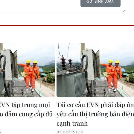
GỬI BÌNH LUẬN
EVN tập trung mọi
Tái cơ cấu EVN phải đáp ứ
ảo đảm cung cấp đủ
yêu cầu thị trường bán điệ
cạnh tranh
9
14/08/2016 13:07