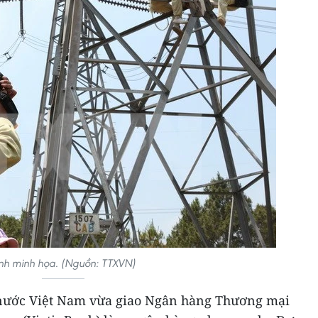
nh minh họa. (Nguồn: TTXVN)
nước Việt Nam vừa giao Ngân hàng Thương mại