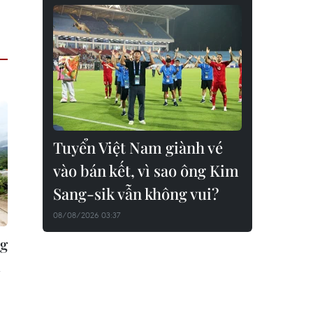
Tuyển Việt Nam giành vé
vào bán kết, vì sao ông Kim
Sang-sik vẫn không vui?
08/08/2026 03:37
ng
n