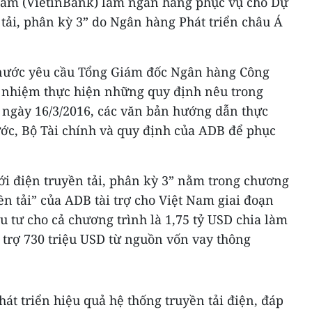
Nam (VietinBank) làm ngân hàng phục vụ cho Dự
 tải, phân kỳ 3” do Ngân hàng Phát triển châu Á
nước yêu cầu Tổng Giám đốc Ngân hàng Công
 nhiệm thực hiện những quy định nêu trong
 ngày 16/3/2016, các văn bản hướng dẫn thực
c, Bộ Tài chính và quy định của ADB để phục
ới điện truyền tải, phân kỳ 3” nằm trong chương
ền tải” của ADB tài trợ cho Việt Nam giai đoạn
 tư cho cả chương trình là 1,75 tỷ USD chia làm
i trợ 730 triệu USD từ nguồn vốn vay thông
át triển hiệu quả hệ thống truyền tải điện, đáp