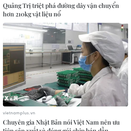
Quảng Trị triệt phá đường dây vận chuyển
hơn 210kg vật liệu nổ
vietnamplus.vn
Chuyên gia Nhật Bản nói Việt Nam nên ưu
tiên sản xuất và đóng gói chip bán dẫn