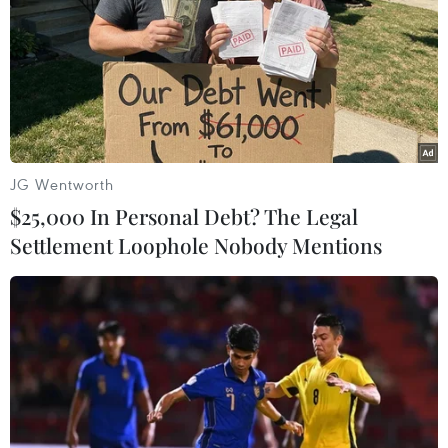
Kết quả sản xuất kinh doanh ấn tượng, chiến
lược đầu tư cho khoa học công nghệ, cùng cam
kết phát triển xanh và bền vững đã giúp
Vinamilk xuất sắc đạt danh hiệu kép trong năm
2025 của Forbes Việt Nam: Vừa đứng đầu Top 25
Thương hiệu dẫn đầu, vừa thuộc Top 50 Công ty
niêm yết tốt nhất./.
JG Wentworth
$25,000 In Personal Debt? The Legal
Vinamilk ghi nhận doanh thu quý 2/2025
Settlement Loophole Nobody Mentions
cao nhất từ trước đến nay, đạt 16.745 tỷ
đồng. Tổng doanh thu hợp nhất quý 2 của
Vinamilk đạt 16.745 tỷ đồng, tăng 79 tỷ
đồng so với cùng kỳ năm trước.
Đây là mức doanh thu quý cao nhất của
doanh nghiệp từng ghi nhận.
Mảng kinh doanh trong nước ghi nhận