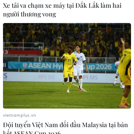
Xe tải va chạm xe máy tại Đắk Lắk làm hai
TIN LIÊN QUAN
người thương vong
Vinamilk tiết kiệm 3 triệu USD mỗi năm
vietnamplus.vn
nhờ hệ thống điều phối đơn hàng tự
Đội tuyển Việt Nam đối đầu Malaysia tại bán
29/09/2025 04:04
kết ASEAN Cup 2026