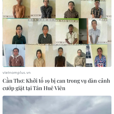
Bật mí món Việt xuất hiện trong
sự kiện đón tàu Hải quân Hoàng gia Anh
27/09/2025 06:00
Tại sự kiện đón tàu Hải quân Hoàng gia Anh tại Thành
phố Hồ Chí Minh, nhiều khách quốc tế bày tỏ sự thích
thú khi lần đầu trải nghiệm những ly kem, sữa chua hay
trà kombucha mát lành từ Vinamilk.
vietnamplus.vn
Cần Thơ: Khởi tố 19 bị can trong vụ dàn cảnh
cướp giật tại Tân Huê Viên