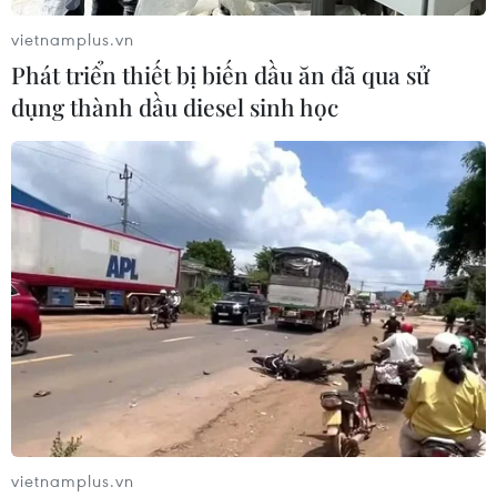
vietnamplus.vn
Phát triển thiết bị biến dầu ăn đã qua sử
dụng thành dầu diesel sinh học
#Vinamilk
#thương hiệu Việt
#Top 25 Forbes 2025
#thực phẩm đồ uống
#thương hiệu quốc gia
#xuất khẩu sữa
#thương hiệu toàn cầu
Theo dõi VietnamPlus
vietnamplus.vn