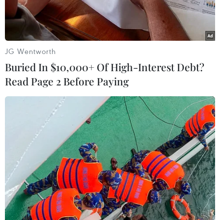
JG Wentworth
Buried In $10,000+ Of High-Interest Debt?
Read Page 2 Before Paying
Ông Nguyễn Quốc Khánh - Giám đốc Điều hành Nghiên cứu và
Phát triển Vinamilk nhận vinh danh Top 50 Công ty niêm yết tốt
nhất Việt Nam. (Ảnh: Forbes Việt Nam)
Vinamilk đứng đầu danh sách “Top 25 Thương
hiệu dẫn đầu trong ngành công nghiệp sản xuất
và dịch vụ,” vượt xa các doanh nghiệp cùng