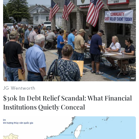
của Vinamilk, thể hiện sức cạnh tranh mạnh mẽ
trên mọi phương diện, đáp ứng đầy đủ các tiêu
chí để được xem là công ty niêm yết tốt nhất
theo tiêu chuẩn của Forbes trên toàn thế giới.
JG Wentworth
$30k In Debt Relief Scandal: What Financial
Institutions Quietly Conceal
Thương hiệu quốc dân Vinamilk giữ vị trí số 1 Việt Nam và