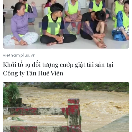
thuộc phần lớn vào đối tác OpenAI
06/08/2026 06:31
Tây Ninh: Tạo điều kiện hình thành
doanh nghiệp công nghệ chiến lược
06/08/2026 04:45
vietnamplus.vn
Khởi tố 19 đối tượng cướp giật tài sản tại
Công ty Tân Huê Viên
Từ mở rộng số lượng đến nâng cao
chất lượng doanh nghiệp tư nhân ở
Tây Ninh
06/08/2026 04:23
Alphabet cải tổ hàng ngũ lãnh đạo
giữa cuộc đua AGI