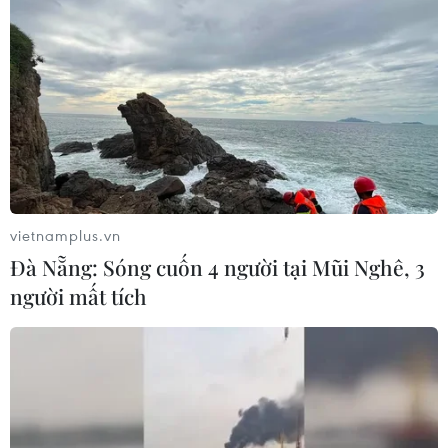
5 triệu ống hút nhựa biến mất, Vinamilk
mở rộng đơn hàng xuất khẩu
15/09/2025 02:47
Một cải tiến về nắp chai đã giúp Vinamilk loại bỏ hơn 5
vietnamplus.vn
triệu ống hút nhựa và góp phần mang về mức tăng
Đà Nẵng: Sóng cuốn 4 người tại Mũi Nghê, 3
trưởng gần 80% tại thị trường New Zealand.
người mất tích