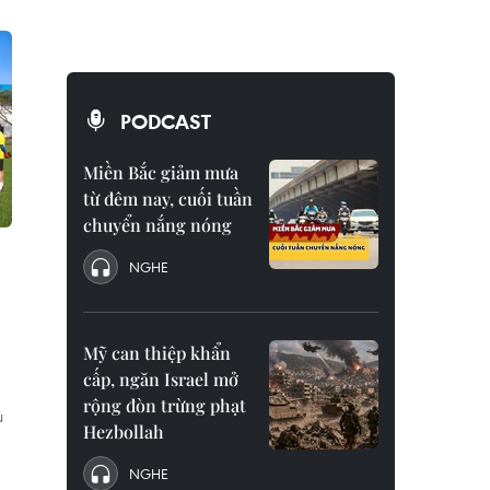
PODCAST
Miền Bắc giảm mưa
từ đêm nay, cuối tuần
chuyển nắng nóng
NGHE
Mỹ can thiệp khẩn
cấp, ngăn Israel mở
rộng đòn trừng phạt
ủ
Hezbollah
NGHE