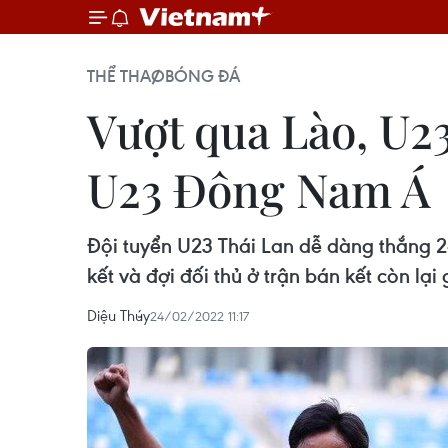
THỂ THAO
BÓNG ĐÁ
Vượt qua Lào, U2
U23 Đông Nam Á
Đội tuyển U23 Thái Lan dễ dàng thắng 
kết và đợi đối thủ ở trận bán kết còn lạ
Diệu Thúy
24/02/2022 11:17