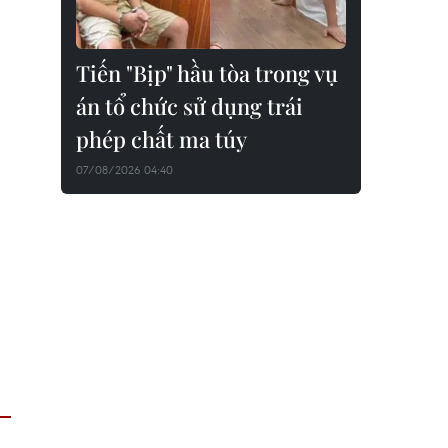
Tiến "Bịp" hầu tòa trong vụ
án tổ chức sử dụng trái
phép chất ma túy
07/08/2026 04:40