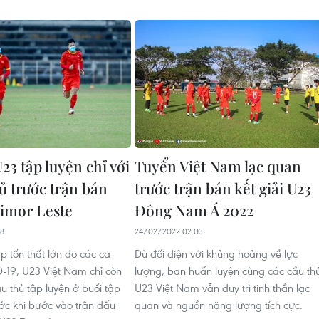
23 tập luyện chỉ với
Tuyển Việt Nam lạc quan
ủ trước trận bán
trước trận bán kết giải U23
Timor Leste
Đông Nam Á 2022
18
24/02/2022 02:03
p tổn thất lớn do các ca
Dù đối diện với khủng hoảng về lực
19, U23 Việt Nam chỉ còn
lượng, ban huấn luyện cùng các cầu th
u thủ tập luyện ở buổi tập
U23 Việt Nam vẫn duy trì tinh thần lạc
ước khi bước vào trận đấu
quan và nguồn năng lượng tích cực.