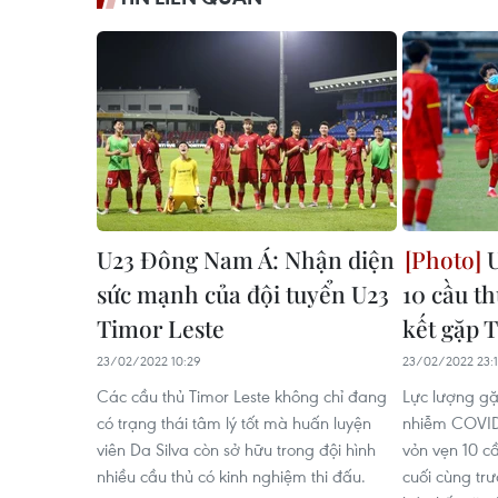
U23 Đông Nam Á: Nhận diện
U
sức mạnh của đội tuyển U23
10 cầu th
Timor Leste
kết gặp 
23/02/2022 10:29
23/02/2022 23:
Các cầu thủ Timor Leste không chỉ đang
Lực lượng gặ
có trạng thái tâm lý tốt mà huấn luyện
nhiễm COVID-
viên Da Silva còn sở hữu trong đội hình
vỏn vẹn 10 cầ
nhiều cầu thủ có kinh nghiệm thi đấu.
cuối cùng tr