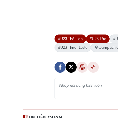
#U23 Thái Lan
#U23 Lào
#U
#U23 Timor Leste
Campuchi
TIN LIÊN QUAN