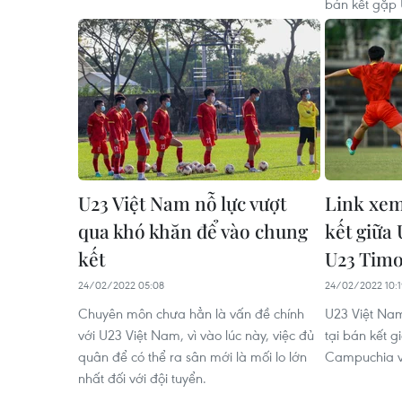
bán kết gặp 
U23 Việt Nam nỗ lực vượt
Link xem
qua khó khăn để vào chung
kết giữa 
kết
U23 Timo
24/02/2022 05:08
24/02/2022 10:
Chuyên môn chưa hẳn là vấn đề chính
U23 Việt Nam
với U23 Việt Nam, vì vào lúc này, việc đủ
tại bán kết 
quân để có thể ra sân mới là mối lo lớn
Campuchia và
nhất đối với đội tuyển.