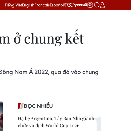
Tiếng Việt
English
Français
Español
中文
Русский
am ở chung kết
23 Đông Nam Á 2022, qua đó vào chung
ĐỌC NHIỀU
Hạ bệ Argentina, Tây Ban Nha giành
chức vô địch World Cup 2026