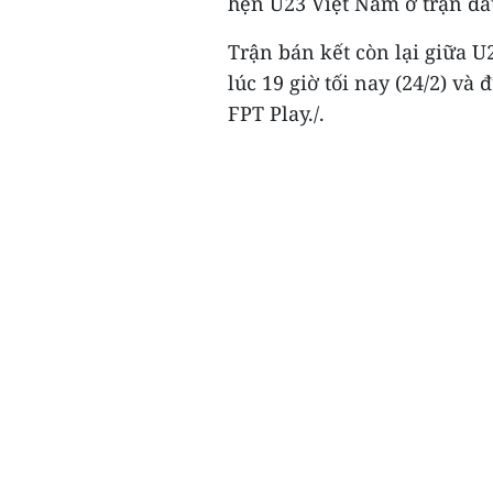
hẹn U23 Việt Nam ở trận đấ
Trận bán kết còn lại giữa U
lúc 19 giờ tối nay (24/2) và
FPT Play./.