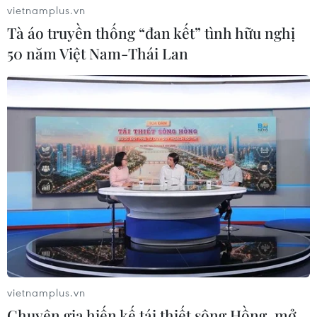
phục vụ cho công tác nghiên cứu nhằm nâng cao hiệu
vietnamplus.vn
quả điều trị cho các bệnh nhân.
Tà áo truyền thống “đan kết” tình hữu nghị
50 năm Việt Nam-Thái Lan
vietnamplus.vn
Chuyên gia hiến kế tái thiết sông Hồng, mở