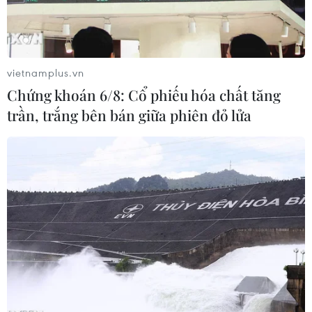
vietnamplus.vn
Chứng khoán 6/8: Cổ phiếu hóa chất tăng
trần, trắng bên bán giữa phiên đỏ lửa
Nhân viên y tế chuyển bệnh nhân COVID-19 tới trung tâm y tế ở
New York, Mỹ, ngày 8/1/2021. (Ảnh: THX/TTXVN)
Phóng viênTTXVN tại New York dẫn báo
Newsweek ngày15/1 đưa tin các nhà khoa học
đã xác đinh được một chủng virus SARS-CoV-2