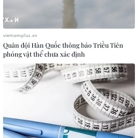
vietnamplus.vn
Quân đội Hàn Quốc thông báo Triều Tiên
phóng vật thể chưa xác định
Đức: Một cụ bà tử vong ngay sau khi tiêm
vắcxin phòng COVID-19
14/01/2021 12:49
Một cụ bà 89 tuổi ở bang Niedersachsen đã tử vong
sau khoảng 1 tiếng được tiêm vắcxin phòng COVID-19,
tuy nhiên, hiện chưa rõ cái chết của bà cụ có liên quan
tới việc tiêm vắcxin hay không.