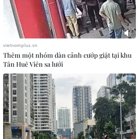
mới
02/08/2026 05:13
Tên lửa SpaceX lao xuống Mặt Trăng
với tốc độ gấp 7 lần âm thanh
vietnamplus.vn
31/07/2026 23:06
Thêm một nhóm dàn cảnh cướp giật tại khu
Tân Huê Viên sa lưới
Hàn Quốc tham gia dự án xây dựng
căn cứ Mặt trăng của NASA
31/07/2026 09:58
Giải mã ADN thế hệ mới: Khi khoa
học mở lối cho những người chiến sỹ
trở về