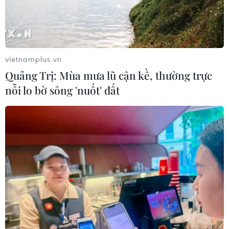
Ca vi phẫu ghép da đầu hiếm gặp
giúp bé gái phục hồi sau 10 năm
vietnamplus.vn
06/08/2026 07:15
Quảng Trị: Mùa mưa lũ cận kề, thường trực
nỗi lo bờ sông 'nuốt' đất
Việt Nam hướng tới làm
chủ 10 công nghệ lõi vào năm 2030
06/08/2026 04:38
Việt Nam và Lào thúc đẩy hợp tác
khoa học
05/08/2026 23:43