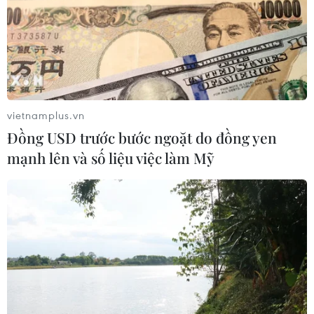
vietnamplus.vn
Đồng USD trước bước ngoặt do đồng yen
mạnh lên và số liệu việc làm Mỹ
TIN CÙNG CHUYÊN MỤC
Lần đầu tiên chụp được bề mặt Mặt
Trời với độ nét chưa từng có
06/08/2026 09:41