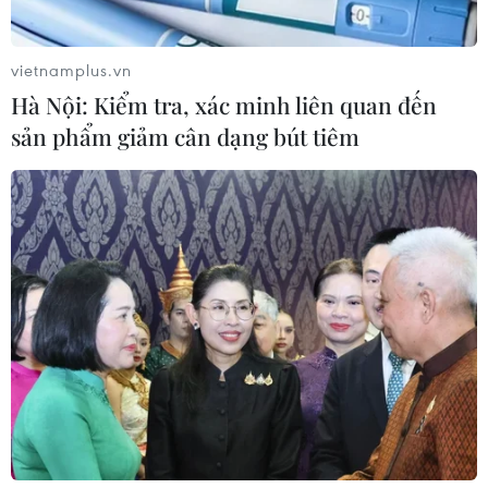
vietnamplus.vn
Hà Nội: Kiểm tra, xác minh liên quan đến
sản phẩm giảm cân dạng bút tiêm
EU phát triển các dự án nghiên cứu huyết
tương cho điều trị COVID-19
14/01/2021 23:05
EU đang thúc đẩy các dự án thu thập huyết tương của
những người khỏi bệnh COVID-19, được sử dụng để