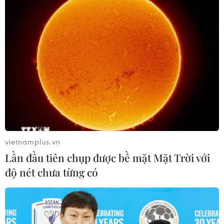
#Chủng virus SARS-CoV-2 mới
#Texas
#COVID-19
#Dịch bệnh
#20C-US
#Lây lan
#đột biến gene
vietnamplus.vn
Mỹ
Lần đầu tiên chụp được bề mặt Mặt Trời với
độ nét chưa từng có
Theo dõi VietnamPlus