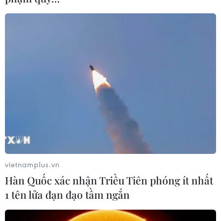
nhận thêm 3.973 ca tử vong và 238.390 ca
nhiễm mới.
Tính trung bình trong tuần vừa qua, mỗi ngày
nước Mỹ có thêm khoảng 240.199 ca dương tính
với virus SARS-CoV-2, tăng 27% so với hai tuần
trước đó.
Tính tới ngày 15/1, tổng số ca nhiễm COVID-19
của nước Mỹ là 23.437.400, theo dữ liệu của
New York Times./.
(TTXVN/Vietnam+)
vietnamplus.vn
Hàn Quốc xác nhận Triều Tiên phóng ít nhất
1 tên lửa đạn đạo tầm ngắn