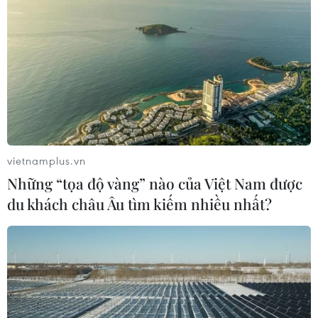
vietnamplus.vn
Những “tọa độ vàng” nào của Việt Nam được
du khách châu Âu tìm kiếm nhiều nhất?