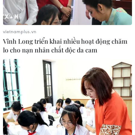
vietnamplus.vn
Vĩnh Long triển khai nhiều hoạt động chăm
lo cho nạn nhân chất độc da cam
Một góc Trường Sỹ quan Lục quân 1. (Nguồn: sqlq1.edu.vn)
Ngày 12/6, ông Nguyễn Công Thịnh, Phòng
Chính trị Trường Sỹ quan Lục quân 1 thông tin
cho biết hiện nay, các cơ quan chức năng đang
khẩn trương điều tra xác minh, kết luận nguyên