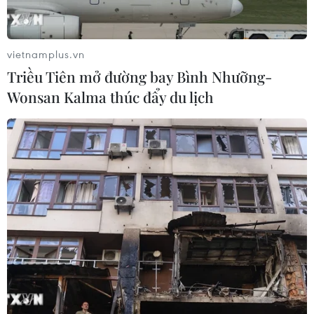
06/08/2026 03:51
Cảnh báo lũ quét, sạt lở đất ở 8 tỉnh
vietnamplus.vn
khu vực Bắc Bộ và Thanh Hóa
Triều Tiên mở đường bay Bình Nhưỡng-
06/08/2026 03:47
Wonsan Kalma thúc đẩy du lịch
Vĩnh Long triển khai nhiều hoạt
động chăm lo cho nạn nhân chất độc
da cam
06/08/2026 03:47
24 năm tù cho 2 vợ chồng tổ
chức “bay lắc” tại Hà Nội
06/08/2026 03:46