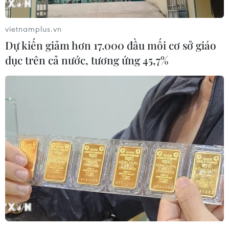
đội Thông tin bị khởi tố về hành vi cố ý gây thương tích
dẫn đến chết người.
vietnamplus.vn
Dự kiến giảm hơn 17.000 đầu mối cơ sở giáo
dục trên cả nước, tương ứng 45,7%