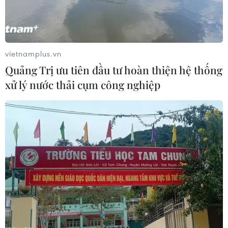
vietnamplus.vn
Quảng Trị ưu tiên đầu tư hoàn thiện hệ thống
xử lý nước thải cụm công nghiệp
Gia Lai: Khởi tố, bắt tạm giam 3 bị can liên
quan vụ quân nhân tử vong
07/01/2022 08:43
3 bị can gồm Binh nhất Trần Văn Mạo, Binh nhất
Nguyễn Đình Tâm, Trung sỹ Trần Đức Lợi, thuộc Trung