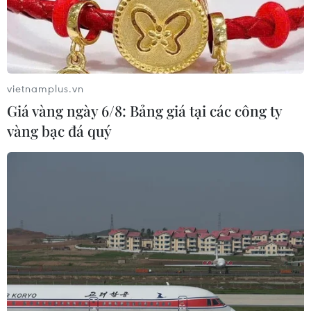
Đắk Lắk tháo gỡ khó khăn, đảm bảo
đủ sách giáo khoa cho năm học mới
vietnamplus.vn
06/08/2026 04:12
Giá vàng ngày 6/8: Bảng giá tại các công ty
vàng bạc đá quý
Cảnh báo thủ đoạn lừa đảo đưa lao
động thời vụ sang Hàn Quốc
06/08/2026 04:11
Cán bộ làm việc tại trung tâm phục
vụ hành chính công được nhận hỗ
trợ tiền