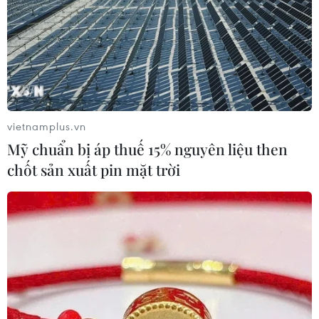
vietnamplus.vn
Mỹ chuẩn bị áp thuế 15% nguyên liệu then
chốt sản xuất pin mặt trời
TIN CÙNG CHUYÊN MỤC
Nâng cao hiệu quả đấu tranh phòng,
chống tội phạm và vi phạm pháp luật
06/08/2026 04:13