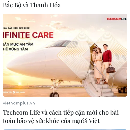
Bắc Bộ và Thanh Hóa
#Trường Sĩ quan Lục quân 1
#Tử thi
#Bộ Quốc phòng
#Khám nghiệm tử thi
TP. Hà Nội
vietnamplus.vn
Techcom Life và cách tiếp cận mới cho bài
toán bảo vệ sức khỏe của người Việt
Theo dõi VietnamPlus