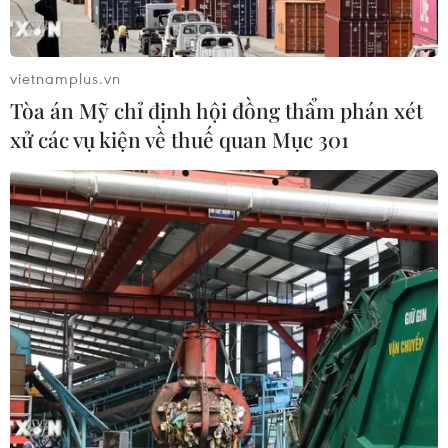
05/08/2026 14:57
vietnamplus.vn
Quy định mới về thủ tục hành chính
Tòa án Mỹ chỉ định hội đồng thẩm phán xét
theo cơ chế một cửa, một cửa liên
xử các vụ kiện về thuế quan Mục 301
thông
05/08/2026 14:57
Xem thêm
CƠ QUAN CHỦ QUẢN: THÔNG TẤN XÃ VIỆT NAM
Tổng Biên tập: TRẦN TIẾN DUẨN