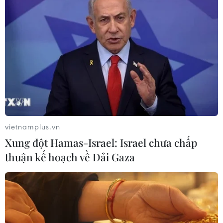
Đầu đạn phát nổ khiến 2 quân nhân tử
vong và 3 người bị thương
18/05/2018 09:56
Trong quá trình xử lý đạn tại Trung tâm công nghệ xử lý
bom mìn (Bình Định), một đầu đạn pháo đã phát nổ,
khiến hai quân nhân tử vong, ba quân nhân bị thương.
vietnamplus.vn
Xung đột Hamas-Israel: Israel chưa chấp
thuận kế hoạch về Dải Gaza