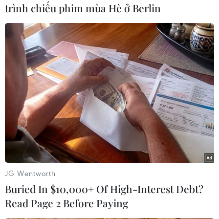
trình chiếu phim mùa Hè ở Berlin
TIN LIÊN QUAN
JG Wentworth
Buried In $10,000+ Of High-Interest Debt?
Read Page 2 Before Paying
Ngôi sao Adisak Kraisorn của Thái Lan -