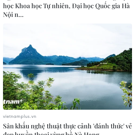
học Khoa học Tự nhiên, Đại học Quốc gia Hà
HLV Kim Sang-sik: 'Tuyển Việt Nam
Nội n…
hướng tới chiến thắng để giữ ngôi
đầu bảng'
06/08/2026 07:25
Chủ tịch Liên đoàn Bóng đá thế giới
chịu sức ép chưa từng có
06/08/2026 04:12
Futsal Việt Nam bất bại sau trận hòa
khó tin trước chủ nhà Thái Lan
06/08/2026 02:38
vietnamplus.vn
Sân khấu nghệ thuật thực cảnh 'đánh thức' vẻ
đẹp huyền thoại vùng hồ Nà Hang