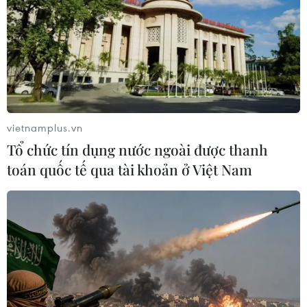
ASEAN Cup 2026 trên kênh nào?
03/08/2026 09:21
Xem thêm
vietnamplus.vn
Tổ chức tín dụng nước ngoài được thanh
toán quốc tế qua tài khoản ở Việt Nam
CƠ QUAN CHỦ QUẢN: THÔNG TẤN XÃ VIỆT NAM
Tổng Biên tập: TRẦN TIẾN DUẨN
Phó Tổng Biên tập: NGUYỄN THỊ TÁM, KHÚC THANH
THỦY
Sở hữu trí tuệ
Quy định sử dụng