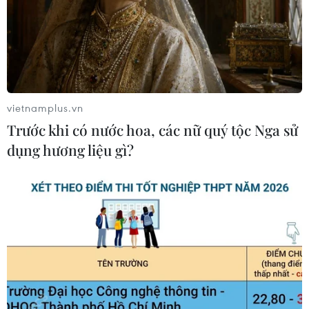
08/08/2026 03:37
Ông Kim Sang-sik trăn trở gì về
hàng phòng ngự trước bán kết
ASEAN Cup?
vietnamplus.vn
08/08/2026 00:13
Trước khi có nước hoa, các nữ quý tộc Nga sử
dụng hương liệu gì?
ASEAN Cup 2026: Truyền thông
châu Á ca ngợi chiến thắng của tuyển
Việt Nam
07/08/2026 22:58
HLV Kim Sang-sik: 'Tôi mong Đình
Bắc vươn xa hơn tầm Đông Nam Á'
07/08/2026 16:54