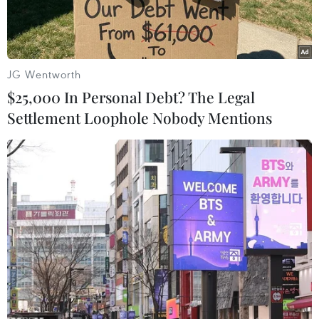
JG Wentworth
$25,000 In Personal Debt? The Legal
Settlement Loophole Nobody Mentions
Thái Lan sẽ tiếp tục phô trương sức mạnh?
Đội tuyển Indonesia được dự báo sẽ phải đối
mặt với vô vàn khó khăn trong chuyến làm
khách trên sân Thái Lan ở lượt trận thứ 3 bảng