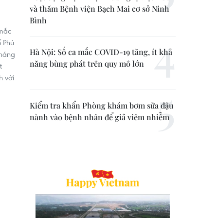
và thăm Bệnh viện Bạch Mai cơ sở Ninh
Bình
 mắc
ố Phú
Hà Nội: Số ca mắc COVID-19 tăng, ít khả
kháng
năng bùng phát trên quy mô lớn
t
h với
Kiểm tra khẩn Phòng khám bơm sữa đậu
nành vào bệnh nhân để giả viêm nhiễm