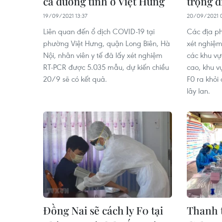
ca dương tính ở Việt Hưng
trọng 
19/09/2021 13:37
20/09/2021 0
Liên quan đến ổ dịch COVID-19 tại
Các địa ph
phường Việt Hưng, quận Long Biên, Hà
xét nghiệm
Nội, nhân viên y tế đã lấy xét nghiệm
các khu vự
RT-PCR được 5.035 mẫu, dự kiến chiều
cao, khu v
20/9 sẽ có kết quả.
F0 ra khỏi
lây lan.
Đồng Nai sẽ cách ly F0 tại
Thanh t