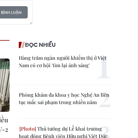
 BÌNH LUẬN
ĐỌC NHIỀU
Hàng trăm ngàn người khiếm thị ở Việt
Nam có cơ hội 'tìm lại ánh sáng'
Phòng khám đa khoa y học Nghệ An liên
tục mắc sai phạm trong nhiều năm
iều
V-2
Thủ tướng dự Lễ khai trương
hoạt động Bệnh viện Hữu nghị Việt Đức