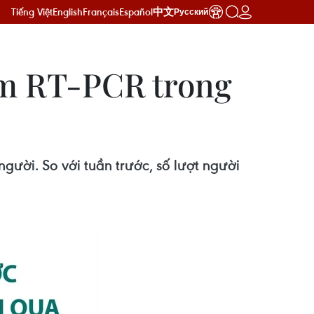
Tiếng Việt
English
Français
Español
中文
Русский
iệm RT-PCR trong
gười. So với tuần trước, số lượt người