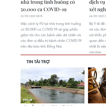
nhà trong tình huống có
dịch v
50.000 ca COVID-19
xét ng
22/09/2021 08:15
24/09/2021 0
Việc cách ly F0 tại nhà trong tình huống
Bộ Y tế đề
có 50.000 ca COVID-19 sẽ góp phần
và các đơn
giảm tải cho các bệnh viện dã chiến và
sát khắc p
các đơn vị điều trị bệnh nhân COVID-19
quan đến c
trên địa bàn tỉnh Đồng Nai.
nhất là vi
vaccine.