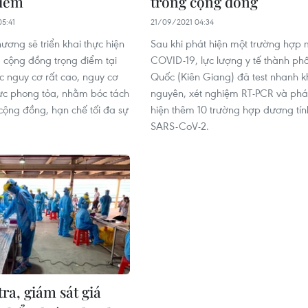
điểm
trong cộng đồng
5:41
21/09/2021 04:34
ương sẽ triển khai thực hiện
Sau khi phát hiện một trường hợp
 cộng đồng trọng điểm tại
COVID-19, lực lượng y tế thành ph
c nguy cơ rất cao, nguy cơ
Quốc (Kiên Giang) đã test nhanh 
ực phong tỏa, nhằm bóc tách
nguyên, xét nghiệm RT-PCR và phá
 cộng đồng, hạn chế tối đa sự
hiện thêm 10 trường hợp dương tín
SARS-CoV-2.
ra, giám sát giá