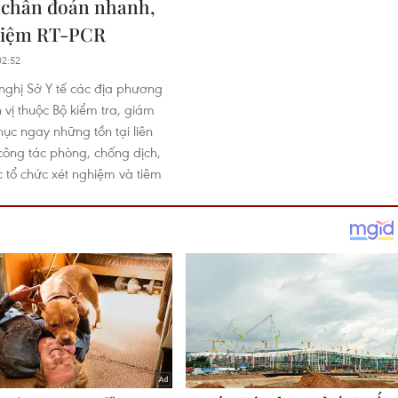
ụ chẩn đoán nhanh,
hiệm RT-PCR
2:52
 nghị Sở Y tế các địa phương
 vị thuộc Bộ kiểm tra, giám
hục ngay những tồn tại liên
ông tác phòng, chống dịch,
ệc tổ chức xét nghiệm và tiêm