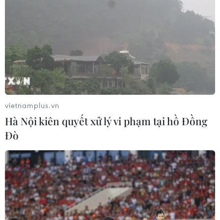
vietnamplus.vn
Hà Nội kiên quyết xử lý vi phạm tại hồ Đồng
Đò