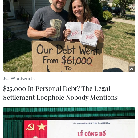
đạt mục tiêu trung hòa carbon vào năm 2050,”
Phó Chủ tịch Hội Nhà báo Việt Nam nhấn mạnh.
JG Wentworth
$25,000 In Personal Debt? The Legal
Settlement Loophole Nobody Mentions
Tổng Biên tập Báo Điện tử VietnamPlus Trần Tiến Duẩn trao giải
khuyến khích cho các tác giả. (Ảnh: Đức Duy/Vietnam+)
Theo đại diện Ban tổ chức, giải thưởng báo chí