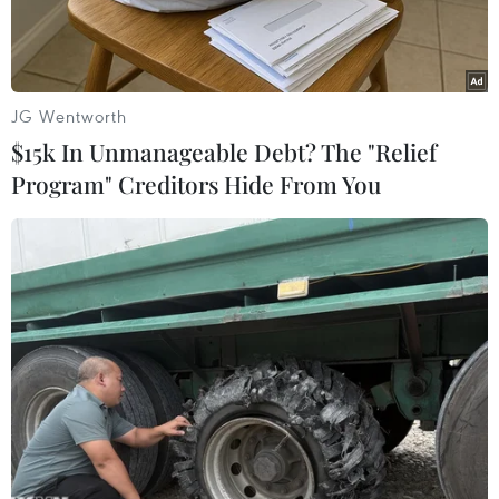
JG Wentworth
$15k In Unmanageable Debt? The "Relief
Program" Creditors Hide From You
Ban Tổ chức trao Giải A, thể loại Phát thanh cho tác giả Trần Bá
Toàn, Ban Thời sự VOV1, Đài Tiếng nói Việt Nam. (Ảnh: Đức
Duy/Vietnam+)
Chiều 17/12, tại Hà Nội, Bộ Công Thương phối
hợp với Hội Nhà báo Việt Nam tổ chức Lễ trao
giải thưởng báo chí tuyên truyền về sử dụng
năng lượng tiết kiệm và hiệu quả năm 2024.