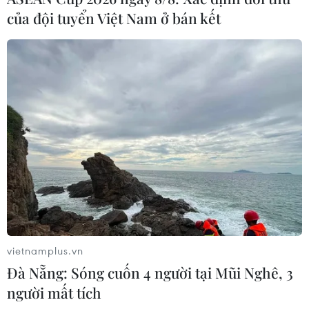
Năng lượng tiết kiệm và hiệu quả
của đội tuyển Việt Nam ở bán kết
12/12/2023 09:21
Giải thưởng báo chí tuyên truyền về Sử dụng Năng
lượng tiết kiệm và hiệu quả đóng góp tích cực cho công
tác nâng cao nhận thức của người dân, doanh nghiệp,
cơ quan Nhà nước ở lĩnh vực này.
vietnamplus.vn
Đà Nẵng: Sóng cuốn 4 người tại Mũi Nghê, 3
người mất tích