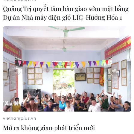
Quảng Trị quyết tâm bàn giao sớm mặt bằng
CƠ QUAN CHỦ QUẢN: THÔNG TẤN XÃ VIỆT NAM
Dự án Nhà máy điện gió LIG-Hướng Hóa 1
Tổng Biên tập: TRẦN TIẾN DUẨN
Phó Tổng Biên tập: NGUYỄN THỊ TÁM, KHÚC THANH
THỦY
Sở hữu trí tuệ
Quy định sử dụng
RSS
Hỗ trợ
Ngôn ngữ
TTXVN
Dịch vụ tin
Quảng cáo
Liên hệ
vietnamplus.vn
Mở ra không gian phát triển mới
Giấy phép số: 1374/GP-BTTTT do Bộ Thông tin và Truyền thông