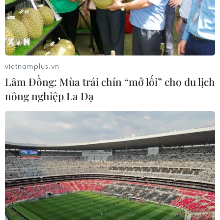
#giải báo chí
#sử dụng năng lượng tiết kiệm và hiệu quả
#Hội Nhà báo
#Bộ Công Thương
TP. Hà Nội
vietnamplus.vn
Lâm Đồng: Mùa trái chín “mở lối” cho du lịch
Theo dõi VietnamPlus
nông nghiệp La Dạ
TIN LIÊN QUAN