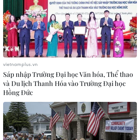
tuyên truyền về sử dụng năng lượng tiết kiệm
và hiệu quả là một trong những hoạt động
truyền thông thuộc khuôn khổ Chương trình
Chương trình quốc gia về sử dụng năng lượng
tiết kiệm và hiệu quả giai đoạn 2019-2030
(Chương trình VNEEP3).
Giải thưởng được Bộ Công Thương phối hợp Hội
vietnamplus.vn
Nhà báo Việt Nam tổ chức thành công trong
Sáp nhập Trường Đại học Văn hóa, Thể thao
nhiều năm qua. Hằng năm, giải thưởng thu hút
và Du lịch Thanh Hóa vào Trường Đại học
sự tham gia của đông đảo phóng viên, nhà báo
Hồng Đức
từ Trung ương đến địa phương ở tất cả các loại
hình báo chí khác nhau.
Giải thưởng nhằm mục đích nâng cao nhận
thức, trách nhiệm của cộng đồng trong việc sử
dụng năng lượng tiết kiệm, hiệu quả, đồng thời