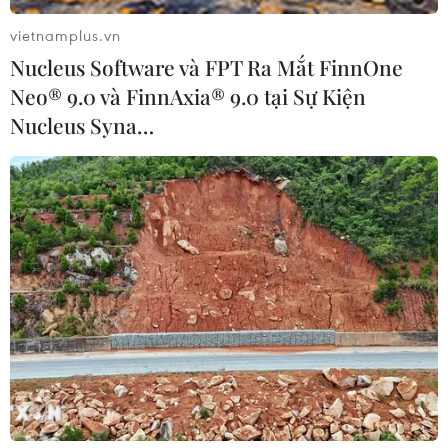
vietnamplus.vn
Nucleus Software và FPT Ra Mắt FinnOne
Neo® 9.0 và FinnAxia® 9.0 tại Sự Kiện
Nucleus Syna…
Phát động Giải báo chí về sử dụng năng
lượng tiết kiệm và hiệu quả
18/07/2022 10:01
Cơ cấu Giải thưởng bảo chí tuyên truyền về sử dụng