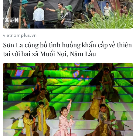
vietnamplus.vn
Sơn La công bố tình huống khẩn cấp về thiên
tai với hai xã Muổi Nọi, Nậm Lầu
TIN CÙNG CHUYÊN MỤC