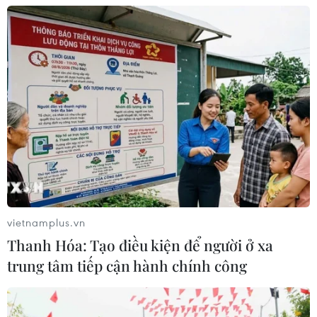
rộng không gian phát triển cho báo
chí
31/07/2026 09:28
Bộ Công an phát động Chiến dịch
TinAI?, kêu gọi "kiểm trước tin sau"
trong kỷ nguyên AI
31/07/2026 06:25
Nghĩa cử cao đẹp của lao động Việt
Nam lan tỏa trên truyền thông Nhật
vietnamplus.vn
Bản
Thanh Hóa: Tạo điều kiện để người ở xa
31/07/2026 04:02
trung tâm tiếp cận hành chính công
Báo chí cách mạng khẳng định vai