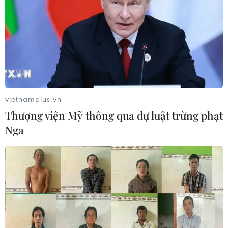
hành chính
29/07/2026 10:28
Việt Nam-Lào tăng cường hợp tác
giữa các cơ quan lý luận của Đảng
28/07/2026 14:26
vietnamplus.vn
Thượng viện Mỹ thông qua dự luật trừng phạt
Sắp khởi động Chiến dịch TinAI?
Nga
ứng phó làn sóng tin giả
27/07/2026 06:04
Hợp tác truyền thông giữa
Viện Kiểm sát Nhân dân Tối cao với
TTXVN, Báo Nhân Dân và VOV