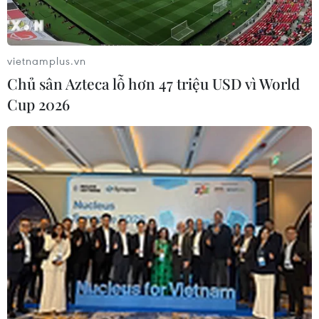
vietnamplus.vn
Chủ sân Azteca lỗ hơn 47 triệu USD vì World
Cup 2026
Phát động Giải báo chí tuyên truyền sử
dụng năng lượng tiết kiệm và hiệu quả
22/04/2024 02:58
Bộ Công Thương xác định tập trung đẩy mạnh tiết kiệm
năng lượng, coi sử dụng năng lượng tiết kiệm và hiệu
quả là vấn đề quan trọng, cấp bách, góp phần đảm
bảo đủ nguồn điện phát triển kinh tế-xã hội.