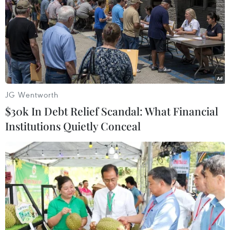
tôn vinh những tác giả, tác phẩm xuất sắc tiêu
biểu về sử dụng năng lượng tiết kiệm và hiệu
quả quả ở Trung ương và địa phương./.
(Vietnam+)
JG Wentworth
$30k In Debt Relief Scandal: What Financial
Institutions Quietly Conceal