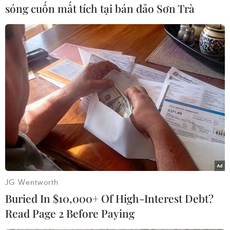
sóng cuốn mất tích tại bán đảo Sơn Trà
#Ô tô
#Thủ đô Kabul
#Hồi giáo dòng Shiite
#Khói đen dày đặc
#Xe cứu thương
#Bệnh viện
JG Wentworth
#Đánh bom liều chết
Afghanistan
Buried In $10,000+ Of High-Interest Debt?
Read Page 2 Before Paying