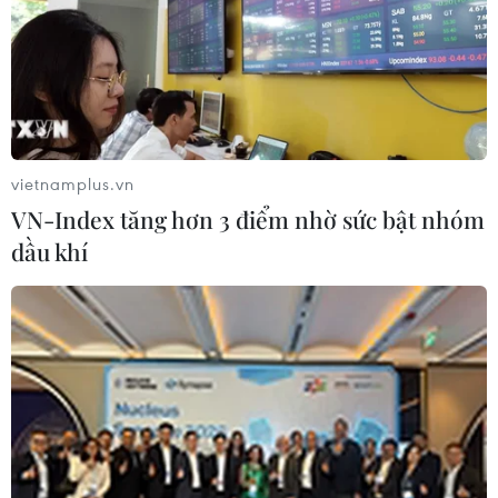
hụt viện trợ
05/08/2026 06:41
Tổng thống Hàn Quốc nhấn mạnh
duy trì hòa bình trên bán đảo Triều
Tiên
vietnamplus.vn
05/08/2026 05:58
VN-Index tăng hơn 3 điểm nhờ sức bật nhóm
dầu khí
Xem thêm
CƠ QUAN CHỦ QUẢN: THÔNG TẤN XÃ VIỆT NAM
Tổng Biên tập: TRẦN TIẾN DUẨN