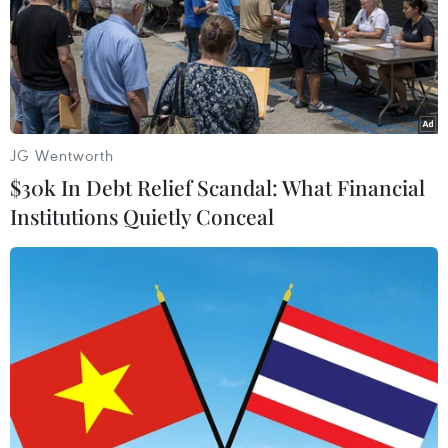
JG Wentworth
$30k In Debt Relief Scandal: What Financial
Institutions Quietly Conceal
Afghanistan: 2 vụ tấn công nhằm vào cảnh
sát, 12 người thương vong
24/12/2016 11:11
Giới chức Afghanistan cho biết ngày 24/12 đã xảy ra
hai vụ tấn công riêng rẽ ở nước này, làm bảy nhân viên
cảnh sát thiệt mạng và năm người bị thương.