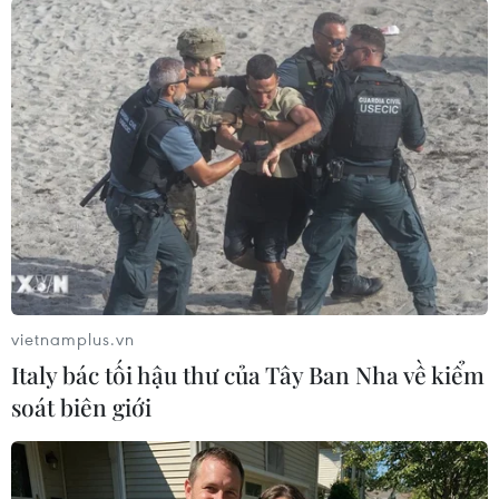
Theo dõi VietnamPlus
TIN LIÊN QUAN
vietnamplus.vn
Italy bác tối hậu thư của Tây Ban Nha về kiểm
soát biên giới