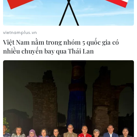
vietnamplus.vn
Việt Nam nằm trong nhóm 5 quốc gia có
nhiều chuyến bay qua Thái Lan
Cảnh sát Afghanistan tiêu diệt một chỉ
huy cấp cao của Taliban
26/12/2016 09:10
Bộ Nội vụ Afghanistan cho biết một chỉ huy phiến quân