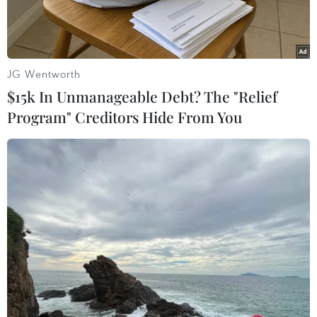
JG Wentworth
$15k In Unmanageable Debt? The "Relief
Program" Creditors Hide From You
Lực lượng an ninh Afghanistan bắt giữ các tay súng Taliban
trong chiến dịch truy quét khủng bố ở Jalalabad ngày 20/12.
(Ảnh: EPA/TTXVN)
Cảnh sát Afghanistan cho biết ngày 28/12, một
vụ nổ lớn xảy ra trên một đường phố đông đúc