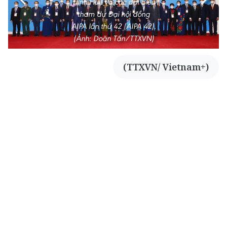
Đình Huệ và các đại biểu
tham dự Đại hội đồng
AIPA lần thứ 42 (AIPA 42).
(Ảnh: Doãn Tấn/TTXVN)
(TTXVN/ Vietnam+)