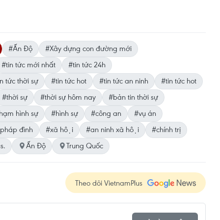
#Ấn Độ
#Xây dựng con đường mới
#tin tức mới nhất
#tin tức 24h
n tức thời sự
#tin tức hot
#tin tức an ninh
#tin tức hot
#thời sự
#thời sự hôm nay
#bản tin thời sự
hạm hình sự
#hình sự
#công an
#vụ án
pháp đình
#xã hội
#an ninh xã hội
#chính trị
s.
Ấn Độ
Trung Quốc
Theo dõi VietnamPlus