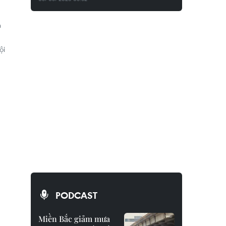
h
ội
PODCAST
Miền Bắc giảm mưa