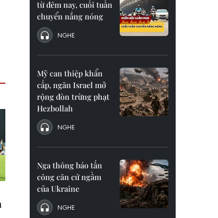
từ đêm nay, cuối tuần
chuyển nắng nóng
NGHE
Mỹ can thiệp khẩn
cấp, ngăn Israel mở
rộng đòn trừng phạt
Hezbollah
NGHE
Nga thông báo tấn
công căn cứ ngầm
của Ukraine
NGHE