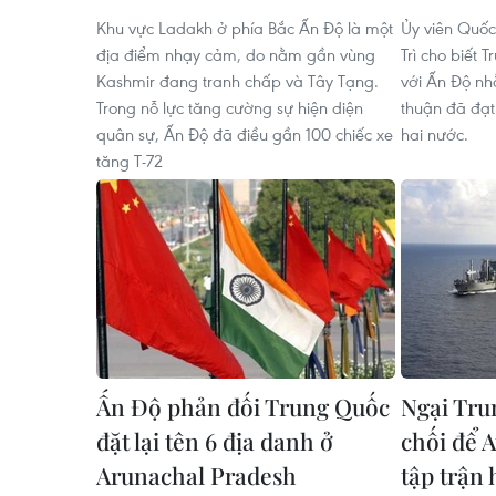
Khu vực Ladakh ở phía Bắc Ấn Độ là một
Ủy viên Quốc
địa điểm nhạy cảm, do nằm gần vùng
Trì cho biết
Kashmir đang tranh chấp và Tây Tạng.
với Ấn Độ n
Trong nỗ lực tăng cường sự hiện diện
thuận đã đạt
quân sự, Ấn Độ đã điều gần 100 chiếc xe
hai nước.
tăng T-72
Ấn Độ phản đối Trung Quốc
Ngại Tru
đặt lại tên 6 địa danh ở
chối để A
Arunachal Pradesh
tập trận 