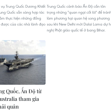
 vụ Trung Quốc Dương Khiết
Trung Quốc cảnh báo Ấn Độ cần tôn
 Trung Quốc sẵn sàng hợp tác
trọng những "quan ngại cốt lõi" để trán
hằm thực hiện những đồng
làm phương hại quan hệ song phương
 được của các nhà lãnh đạo
sau khi New Delhi mời Dalai Lama dự h
nghị Phật giáo quốc tế ở bang Bihar.
ng Quốc, Ấn Độ từ
ustralia tham gia
hải quân