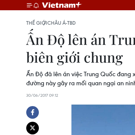
THẾ GIỚI
CHÂU Á-TBD
Ấn Độ lên án Tru
biên giới chung
Ấn Độ đã lên án việc Trung Quốc đang x
đường này gây ra mối quan ngại an nin
30/06/2017 09:12