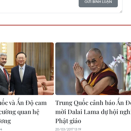
GỬI BÌNH LUẬN
ốc và Ấn Độ cam
Trung Quốc cảnh báo Ấn Đ
 cường quan hệ
mời Dalai Lama dự hội ngh
ương
Phật giáo
04
20/03/2017 13:19