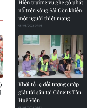
Hiện trường vụ ghe gỗ phát
nổ trên sông Sài Gòn khiến
một người thiệt mạng
08/08/2026 09:03
Khởi tố 19 đối tượng cướp
ộ
ị
giật tài sản tại Công ty Tân
Huê Viên
08/08/2026 08:52