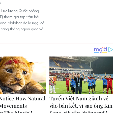
4
i Lực lượng Quốc phòng
F) tham gia tập trận hải
ơng Malabar do lo ngại có
g căng thẳng ngoại giao với