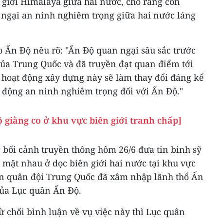
 giới Himalaya giữa hai nước, cho rằng con
ngại an ninh nghiêm trọng giữa hai nước láng
o Ấn Độ nêu rõ: "Ấn Độ quan ngại sâu sắc trước
a Trung Quốc và đã truyền đạt quan điểm tới
hoạt động xây dựng này sẽ làm thay đổi đáng kể
 động an ninh nghiêm trọng đối với Ấn Độ."
 giằng co ở khu vực biên giới tranh chấp]
g bối cảnh truyền thông hôm 26/6 đưa tin binh sỹ
 mặt nhau ở dọc biên giới hai nước tại khu vực
tin quân đội Trung Quốc đã xâm nhập lãnh thổ Ấn
của Lục quân Ấn Độ.
 chối bình luận về vụ việc này thì Lục quân