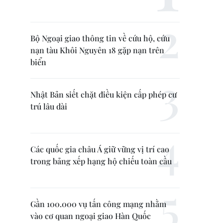
Bộ Ngoại giao thông tin về cứu hộ, cứu
nạn tàu Khôi Nguyên 18 gặp nạn trên
biển
Nhật Bản siết chặt điều kiện cấp phép cư
trú lâu dài
Các quốc gia châu Á giữ vững vị trí cao
trong bảng xếp hạng hộ chiếu toàn cầu
Gần 100.000 vụ tấn công mạng nhằm
vào cơ quan ngoại giao Hàn Quốc