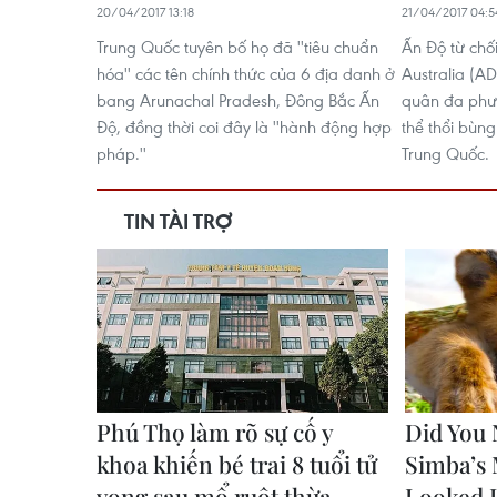
20/04/2017 13:18
21/04/2017 04:5
Trung Quốc tuyên bố họ đã ''tiêu chuẩn
Ấn Độ từ chố
hóa'' các tên chính thức của 6 địa danh ở
Australia (AD
bang Arunachal Pradesh, Đông Bắc Ấn
quân đa phư
Độ, đồng thời coi đây là ''hành động hợp
thể thổi bùn
pháp.''
Trung Quốc.