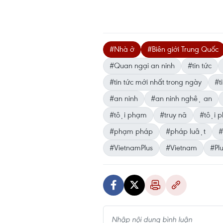
#Nhà ở
#Biên giới Trung Quốc
#Quan ngại an ninh
#tin tức
#tin tức mới nhất trong ngày
#ti
#an ninh
#an ninh nghệ an
#tội phạm
#truy nã
#tội p
#phạm pháp
#pháp luật
#
#VietnamPlus
#Vietnam
#Plu