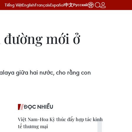
Tiếng Việt
English
Français
Español
中文
Русский
n đường mới ở
alaya giữa hai nước, cho rằng con
ĐỌC NHIỀU
Việt Nam-Hoa Kỳ thúc đẩy hợp tác kinh
tế thương mại