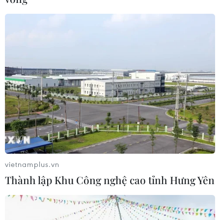
Nghiên cứu cơ bản - "bộ não chiến
lược" thiết kế chính sách đô thị Thủ
đô
27/05/2026 04:28
Các nhà khoa học Israel phát triển
phương pháp điều trị dị ứng đậu
phộng
23/05/2026 10:40
vietnamplus.vn
Thành lập Khu Công nghệ cao tỉnh Hưng Yên
Hệ sinh thái khởi
nghiệp Thành phố Hồ Chí Minh xếp
hạng 98 toàn cầu