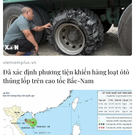
THỦY
Sở hữu trí tuệ
Quy định sử dụng
RSS
Hỗ trợ
Ngôn ngữ
TTXVN
Dịch vụ tin
Quảng cáo
vietnamplus.vn
Liên hệ
Đã xác định phương tiện khiến hàng loạt ôtô
thủng lốp trên cao tốc Bắc-Nam
Giấy phép số: 1374/GP-BTTTT do Bộ Thông tin và Truyền thông
cấp ngày 11/9/2008.
Quảng cáo: Phó TBT Nguyễn Thị Tám: 093.5958688, Email:
tamvna@gmail.com
Điện thoại: (024) 39411349 - (024) 39411348, Fax: (024)
39411348