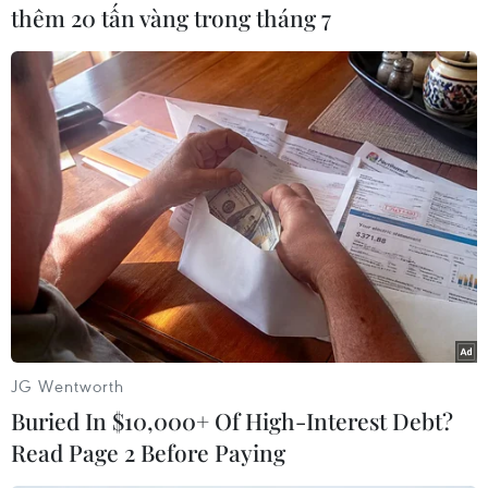
thêm 20 tấn vàng trong tháng 7
#Anh
#Bệnh lao phổi
#Protein
#Tử vong
#Truyền bệnh
Anh
Pháp
Theo dõi VietnamPlus
TIN CÙNG CHUYÊN MỤC
JG Wentworth
Chưa có bằng chứng truyền máu trẻ
Buried In $10,000+ Of High-Interest Debt?
giúp chống lão hóa
Read Page 2 Before Paying
06/08/2026 23:16