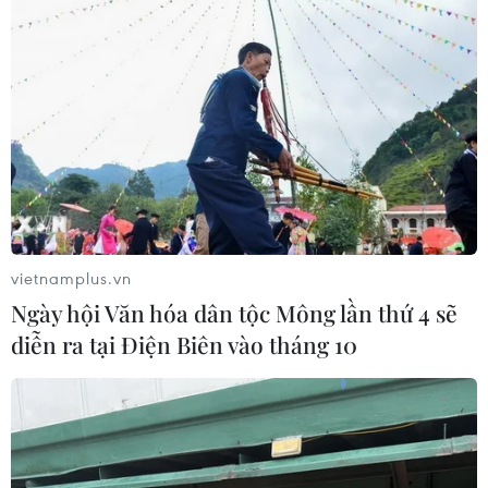
20/05/2026 08:45
Thành phố Hồ Chí Minh vào Top 100
hệ sinh thái khởi nghiệp toàn cầu
19/05/2026 14:00
Xem thêm
vietnamplus.vn
Ngày hội Văn hóa dân tộc Mông lần thứ 4 sẽ
diễn ra tại Điện Biên vào tháng 10
CƠ QUAN CHỦ QUẢN: THÔNG TẤN XÃ VIỆT NAM
Tổng Biên tập: TRẦN TIẾN DUẨN
Phó Tổng Biên tập: NGUYỄN THỊ TÁM, KHÚC THANH