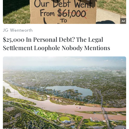
định.
JG Wentworth
$25,000 In Personal Debt? The Legal
Settlement Loophole Nobody Mentions
Lực lượng chức năng thực hiện cưỡng chế hộ dân, gia đình lấn
chiếm đất công do Nhà nước quản lý tại khu vực Cù lao Bến
Đình, thành phố Vũng Tàu. (Ảnh: Hoàng Nhị/TTXVN)