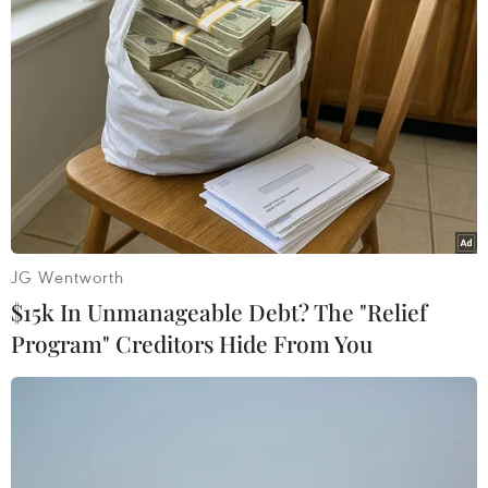
(TTXVN/Vietnam+)
JG Wentworth
$15k In Unmanageable Debt? The "Relief
Program" Creditors Hide From You
#Cưỡng chế
#thu hồi đất
#phá dỡ công trình