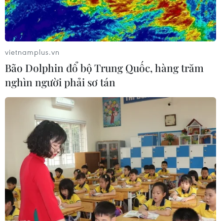
vietnamplus.vn
Bão Dolphin đổ bộ Trung Quốc, hàng trăm
nghìn người phải sơ tán
Cưỡng chế thu hồi đất thực hiện dự án
tiêu thoát nước phía Tây Hà Nội
17/09/2024 08:55
Tổng diện tích đất thu hồi trên địa bàn phường Quang
Trung, Hà Cầu, quận Hà Đông là 76.869m2; trong đó có
2.601,4m2 đất thuộc phường Hà Cầu với 268 hộ gia