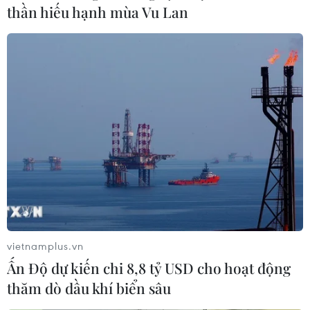
thần hiếu hạnh mùa Vu Lan
vietnamplus.vn
Ấn Độ dự kiến chi 8,8 tỷ USD cho hoạt động
thăm dò dầu khí biển sâu