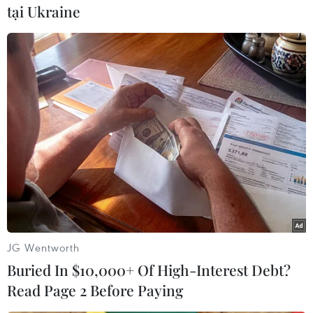
dụng thời gian dài. Đây là khu vực đã được Thủ
tại Ukraine
tướng Chính phủ phê duyệt quy hoạch chung
với chức năng khu đô thị mới và Ủy ban Nhân
dân tỉnh phê duyệt quy hoạch phân khu 1/2000.
Khu đô thị cù lao Bến Đình được quy hoạch là
khu đô thị dịch vụ hiện đại, đang được thành
phố Vũng Tàu kêu gọi đầu tư. Dự án với chức
năng hỗn hợp gồm nhà ở, dịch vụ thương mại
và văn phòng; có quy mô khoảng 109ha, nằm
trên vùng đất bán ngập gần kênh Bến Đình.
Tổng mức đầu tư xây dựng các hạng mục của dự
án ước tính khoảng 30.000 tỷ đồng.
JG Wentworth
Trước khi thực hiện cưỡng chế, chính quyền cơ
Buried In $10,000+ Of High-Interest Debt?
sở, Ủy ban Nhân dân thành phố và các đơn vị
Read Page 2 Before Paying
liên quan đã tiến hành rà soát hồ sơ pháp lý,