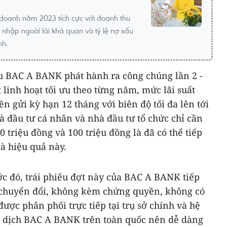
 doanh năm 2023 tích cực với doanh thu
u nhập ngoài lãi khả quan và tỷ lệ nợ xấu
nh.
ếu BAC A BANK phát hành ra công chúng lần 2 -
 linh hoạt tối ưu theo từng năm, mức lãi suất
ền gửi kỳ hạn 12 tháng với biên độ tối đa lên tới
 đầu tư cá nhân và nhà đầu tư tổ chức chỉ cần
50 triệu đồng và 100 triệu đồng là đã có thể tiếp
à hiệu quả này.
ớc đó, trái phiếu đợt này của BAC A BANK tiếp
ng chuyển đổi, không kèm chứng quyền, không có
ược phân phối trực tiếp tại trụ sở chính và hệ
o dịch BAC A BANK trên toàn quốc nên dễ dàng