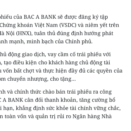
i phiếu của BAC A BANK sẽ được đăng ký tập
 Chứng khoán Việt Nam (VSDC) và niêm yết trên
à Nội (HNX), tuân thủ đúng định hướng phát
 lành mạnh, minh bạch của Chính phủ.
chủ động giao dịch, vay cầm cố trái phiếu với
h, tạo điều kiện cho khách hàng chủ động tài
 vốn bất chợt và thực hiện đầy đủ các quyền của
gồm chuyển nhượng, cho tặng…
h và chính thức chào bán trái phiếu ra công
AC A BANK cân đối thanh khoản, tăng cường bổ
i hạn, khẳng định sức khỏe tài chính vững chắc,
 an toàn vốn và quản trị rủi ro Ngân hàng Nhà