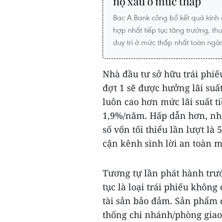
nợ xấu ở mức thấp
Bac A Bank công bố kết quả kinh
hợp nhất tiếp tục tăng trưởng, th
duy trì ở mức thấp nhất toàn ngà
Nhà đầu tư sở hữu trái phi
đợt 1 sẽ được hưởng lãi suất
luôn cao hơn mức lãi suất ti
1,9%/năm. Hấp dẫn hơn, nhà
số vốn tối thiểu lần lượt là 
cận kênh sinh lời an toàn m
Tương tự lần phát hành trư
tục là loại trái phiếu khô
tài sản bảo đảm. Sản phẩm đ
thống chi nhánh/phòng gia