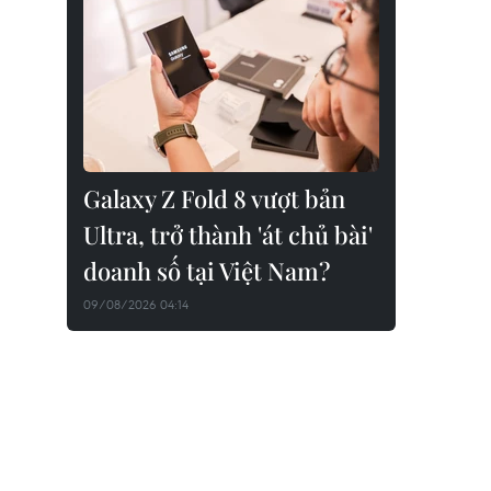
Galaxy Z Fold 8 vượt bản
Ultra, trở thành 'át chủ bài'
doanh số tại Việt Nam?
09/08/2026 04:14