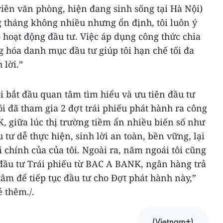
viên văn phòng, hiện đang sinh sống tại Hà Nội)
g tháng không nhiều nhưng ổn định, tôi luôn ý
 hoạt động đầu tư. Việc áp dụng công thức chia
g hóa danh mục đầu tư giúp tôi hạn chế tối đa
 lời.”
ôi bắt đầu quan tâm tìm hiểu và ưu tiên đầu tư
ôi đã tham gia 2 đợt trái phiếu phát hành ra công
 giữa lúc thị trường tiềm ẩn nhiều biến số như
 tư dễ thực hiện, sinh lời an toàn, bền vững, lại
i chính của của tôi. Ngoài ra, năm ngoái tôi cũng
 đầu tư Trái phiếu từ BAC A BANK, ngân hàng trả
tâm để tiếp tục đầu tư cho Đợt phát hành này,”
 thêm./.
(Vietnam+)