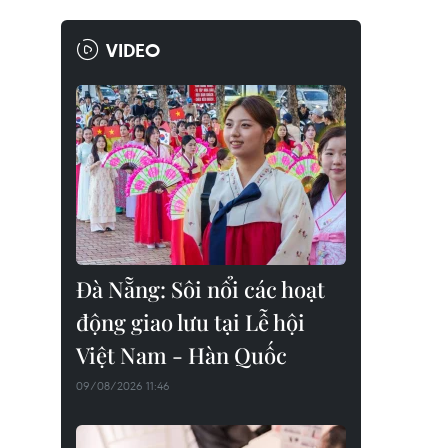
VIDEO
Đà Nẵng: Sôi nổi các hoạt
động giao lưu tại Lễ hội
Việt Nam - Hàn Quốc
09/08/2026 11:46