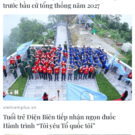
Hàn Quốc tái khẳng định mục tiêu
trước bầu cử tổng thống năm 2027
chung sống hòa bình với Triều Tiên
06/08/2026 15:33
Lở đất tại Philippines khiến ít nhất 4
người thiệt mạng
06/08/2026 15:06
Trung Quốc thử nghiệm tuyến tàu
cao tốc xuyên vùng đất đóng băng
vĩnh cửu
vietnamplus.vn
06/08/2026 12:35
Tuổi trẻ Điện Biên tiếp nhận ngọn đuốc
Hành trình “Tôi yêu Tổ quốc tôi”
Trung Quốc vận hành giàn phát điện