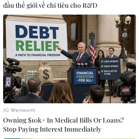
sự dẫn tới hậu quảnghiêm trọng, và còn nhiều
đầu thế giới về chi tiêu cho R&D
chứng cứ cho thấy sự liên quan của ông này
trong cáchành vi phạm pháp khác./.
(TTXVN)
JG Wentworth
Owning $10k+ In Medical Bills Or Loans?
Stop Paying Interest Immediately