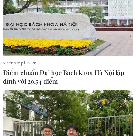
05/08/2026 23:26
Nhật Bản: Nội các thông qua chính
sách giảm thuế tiêu thụ thực phẩm
xuống 1%
05/08/2026 15:30
vietnamplus.vn
Điểm chuẩn Đại học Bách khoa Hà Nội lập
Xem thêm
đỉnh với 29,54 điểm
CƠ QUAN CHỦ QUẢN: THÔNG TẤN XÃ VIỆT NAM
Tổng Biên tập: TRẦN TIẾN DUẨN