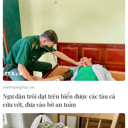
#Bạc Hy Lai
#Cốc Khai Lai
#Quốc hội
#Cách chức
#Hối lộ
Theo dõi VietnamPlus
vietnamplus.vn
Ngư dân trôi dạt trên biển được các tàu cá
TIN CÙNG CHUYÊN MỤC
cứu vớt, đưa vào bờ an toàn
Australia điều tra vụ hai máy bay suýt
va chạm tại sân bay Sydney