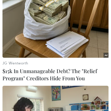
Đại diện các cơ quan ngoại giao tại Brazil và các
đồng chí tham gia lớptập huấn nghiệp vụ lãnh
sự tại Brazil (Cục Lãnh sự Bộ Ngoại giao, công ty
tinhọc CES, cán bộ phụ trách lãnh sự Đại sứ
quán Việt Nam tại Argentina, Chile,Panama,
Venezuela) cũng đã đến viếng Đại tướng và ký
sổ tang.
Cũng từ 12-14/10, Đại sứ quán Việt Nam tại
JG Wentworth
Panama đã tổ chức lễ viếng vàmở sổ tang Đại
$15k In Unmanageable Debt? The "Relief
tướng Võ Nguyên Giáp. Đến ghi sổ tang có đông
Program" Creditors Hide From You
đảo các cơ quan,bạn bè sở tại, Ngoại giao đoàn,
Cộng đồng người Việt tại Panama, như Thứ
trưởngBộ Nông nghiệp Gerardino Batista, đại
diện Bộ Ngoại giao, Ban lãnh đạo Hội Hữunghị
Việt Nam-Panama, Tổng Bí thư Đảng Thay đổi