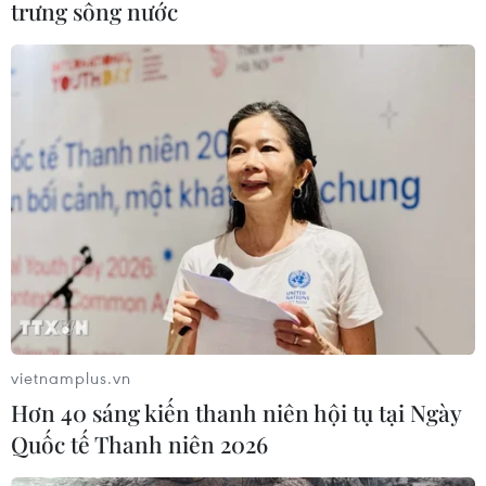
trưng sông nước
tác người Việt Nam ở nước ngoài
04/08/2026 12:08
Việt Nam tham dự Trại hè Khoa học
châu Á 2026 tại Hong Kong
03/08/2026 10:14
Ngày Văn hóa Việt Nam góp phần lan
tỏa bản sắc dân tộc tại Đức ​
03/08/2026 03:55
vietnamplus.vn
Hơn 40 sáng kiến thanh niên hội tụ tại Ngày
Quốc tế Thanh niên 2026
Động đất tại Nhật Bản: Cộng đồng