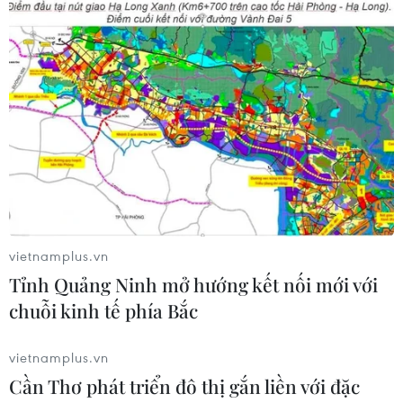
TIN CÙNG CHUYÊN MỤC
Mở rộng không gian cống hiến cho
cộng đồng người Việt Nam ở nước
ngoài
08/08/2026 11:00
vietnamplus.vn
ASC 2026: Tiếp lửa đam mê khoa học
Tỉnh Quảng Ninh mở hướng kết nối mới với
cho thế hệ trẻ Việt Nam
chuỗi kinh tế phía Bắc
04/08/2026 14:08
vietnamplus.vn
Cần Thơ phát triển đô thị gắn liền với đặc
Nghị quyết của Bộ Chính trị về công