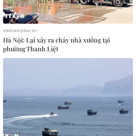
Cộng đồng người Việt tại Campuchia
thành kính tri ân các anh hùng liệt sỹ
vietnamplus.vn
27/07/2026 08:04
Hà Nội: Lại xảy ra cháy nhà xưởng tại
phường Thanh Liệt
Kiều bào tại Đức tổ chức Lễ cầu siêu,
tri ân các Anh hùng liệt sỹ
26/07/2026 22:53
Thêm mái nhà chung kết nối cộng
đồng người Việt Nam tại Hàn Quốc
26/07/2026 14:59