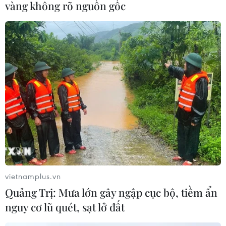
Lượng kiều hối về Thành phố Hồ Chí
vàng không rõ nguồn gốc
Minh giảm gần 23% sau nửa năm
22/07/2026 06:22
Ấm áp nghĩa tình của những cựu
chiến binh Việt Nam tại Đức
22/07/2026 03:14
Khánh thành chùa Hoa Nghiêm tại
Đông Bắc Thái Lan, gìn giữ bản sắc
văn hóa Việt
vietnamplus.vn
21/07/2026 22:44
Quảng Trị: Mưa lớn gây ngập cục bộ, tiềm ẩn
nguy cơ lũ quét, sạt lở đất
Xem thêm