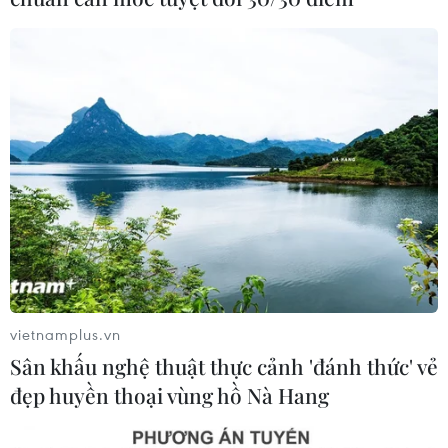
#Đại tướng Võ Nguyên Giáp
#Sổ tang
#Lễ viếng
vietnamplus.vn
Sân khấu nghệ thuật thực cảnh 'đánh thức' vẻ
đẹp huyền thoại vùng hồ Nà Hang
Theo dõi VietnamPlus