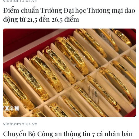
Ra mắt Mạng lưới Tri thức Việt Nam
Điểm chuẩn Trường Đại học Thương mại dao
đầu tiên tại New Zealand
động từ 21,5 đến 26,5 điểm
24/07/2026 00:15
Trại hè Việt Nam 2026: Trải nghiệm
thú vị, gắn kết cội nguồn
23/07/2026 12:53
Gắn kết cộng đồng, phát huy vai trò
của cộng đồng người Việt Nam tại
Nhật Bản
22/07/2026 14:44
vietnamplus.vn
Chuyển Bộ Công an thông tin 7 cá nhân bán