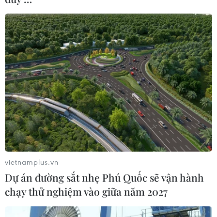
TIN CÙNG CHUYÊN MỤC
vietnamplus.vn
Thụy Sĩ khó đạt mục tiêu giảm phát
Dự án đường sắt nhẹ Phú Quốc sẽ vận hành
thải khí nhà kính vào năm 2030
chạy thử nghiệm vào giữa năm 2027
07/08/2026 09:42