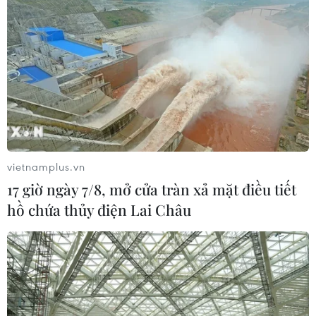
Sơn La hỗ trợ người dân di dời khỏi
nơi nguy hiểm do mưa lũ
06/08/2026 02:50
Xem thêm
vietnamplus.vn
17 giờ ngày 7/8, mở cửa tràn xả mặt điều tiết
hồ chứa thủy điện Lai Châu
CƠ QUAN CHỦ QUẢN: THÔNG TẤN XÃ VIỆT NAM
Tổng Biên tập: TRẦN TIẾN DUẨN
Phó Tổng Biên tập: NGUYỄN THỊ TÁM, KHÚC THANH
THỦY