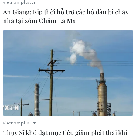
vietnamplus.vn
An Giang: Kịp thời hỗ trợ các hộ dân bị cháy
nhà tại xóm Chăm La Ma
vietnamplus.vn
Thụy Sĩ khó đạt mục tiêu giảm phát thải khí