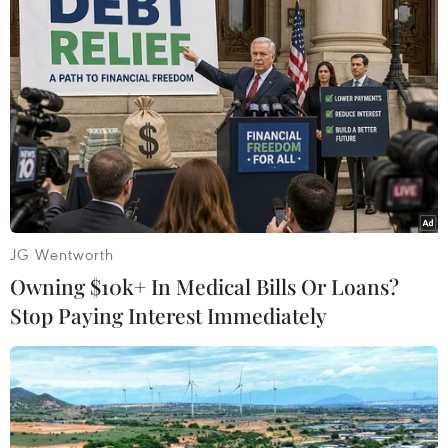
Bão Kalmaegi cách đảo Luzon của
Philippines khoảng 640km
13/09/2014 09:53
JG Wentworth
vào hồi 13 giờ ngày 13/9, vị trí tâm bão Kalmaegi ở vào
Owning $10k+ In Medical Bills Or Loans?
khoảng 14,6 độ vĩ Bắc; 127,4 độ Kinh Đông, cách đảo
Stop Paying Interest Immediately
Luzon (Philippines) khoảng 640km về phía Đông Nam.