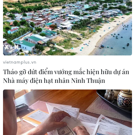
vietnamplus.vn
Tháo gỡ dứt điểm vướng mắc hiện hữu dự án
Khu vực Đông Bắc Bộ bớt oi nóng, Nam Bộ
Nhà máy điện hạt nhân Ninh Thuận
mưa đến sớm
13/09/2014 01:33
Thời tiết ở các tỉnh Bắc Bộ có cải thiện, sáng sớm trời dịu
mát, đến trưa trời bớt oi nóng trong khi đới gió tây nam
mạnh sẽ mang mưa đến sớm cho Tây Nguyên và Nam
Bộ.