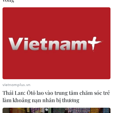
Mưa dông khiến hàng chục
chuyến bay tới Nội Bài không thể hạ
cánh
06/08/2026 04:37
Cảnh báo lũ quét, sạt lở đất ở 8 tỉnh
khu vực Bắc Bộ và Thanh Hóa
06/08/2026 03:47
vietnamplus.vn
Mưa lớn kéo dài gây thiệt hại khoảng
Thái Lan: Ôtô lao vào trung tâm chăm sóc trẻ
15 tỷ đồng tại Tuyên Quang
làm khoảng nạn nhân bị thương
06/08/2026 03:03