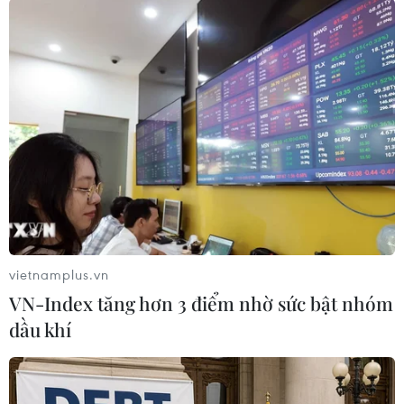
#Diễn biến phức tạp
Theo dõi VietnamPlus
TIN LIÊN QUAN
vietnamplus.vn
VN-Index tăng hơn 3 điểm nhờ sức bật nhóm
dầu khí