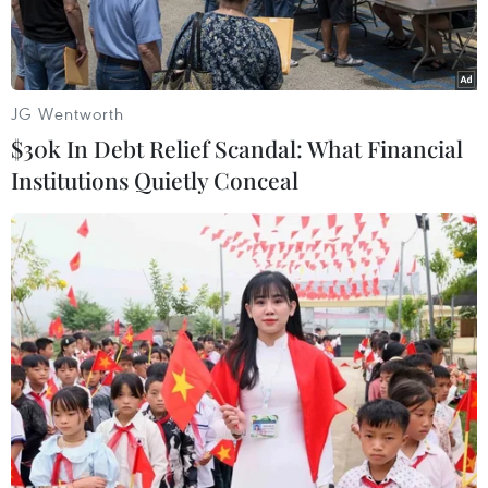
lên cấp 11-12, vùng gần tâm bão đi qua cấp 13-14,
giật cấp 16, cấp 17, biển động dữ dội.
JG Wentworth
$30k In Debt Relief Scandal: What Financial
Institutions Quietly Conceal
Hình ảnh và đường đi của bão Kalmaegi. (Nguồn:
nchmf.gov.vn)