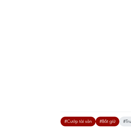
#Cướp tài sản
#Bắt giữ
#Tr