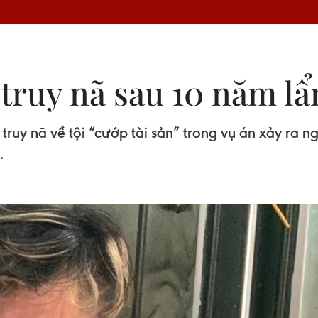
 truy nã sau 10 năm lẩ
 truy nã về tội “cướp tài sản” trong vụ án xảy ra
.