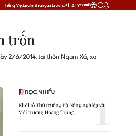
Tiếng Việt
English
Français
Español
中文
Русский
n trốn
 ngày 2/6/2014, tại thôn Ngam Xá, xã
ĐỌC NHIỀU
Khởi tố Thứ trưởng Bộ Nông nghiệp và
Môi trường Hoàng Trung