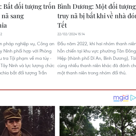
: Bắt đối tượng trốn
Bình Dương: Một đối tượng
y nã sang
truy nã bị bắt khi về nhà đó
ia
Tết
32
22/02/2024 15:14
n pháp nghiệp vụ, Công an
Đầu năm 2022, khi hai nhóm thanh niê
y Ninh phối hợp với Phòng
hỗn chiến tại khu vực phường Tân Đông
u tra Tội phạm về ma túy -
Hiệp (thành phố Dĩ An, Bình Dương), Tà
 Tây Ninh và lực lượng chức
cùng nhiều thanh niên khác đã đánh ch
hia bắt đối tượng Trần
một thanh niên trong nhóm đối thủ.