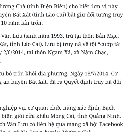
ường Chà (tỉnh Điện Biên) cho biết đơn vị này
yện Bát Xát (tỉnh Lào Cai) bắt giữ đối tượng truy
u 10 năm lẩn trốn.
h Văn Lưu (sinh năm 1993, trú tại thôn Bản Mạc,
t, tỉnh Lào Cai). Lưu bị truy nã về tội “cướp tài
y 2/6/2014, tại thôn Ngam Xá, xã Nậm Chạc,
.
u bỏ trốn khỏi địa phương. Ngày 18/7/2014, Cơ
g an huyện Bát Xát, đã ra Quyết định truy nã đối
nghiệp vụ, cơ quan chức năng xác định, Bạch
 biên giới cửa khẩu Móng Cái, tỉnh Quảng Ninh.
ạch Văn Lưu có liên hệ qua mạng xã hội Facebook