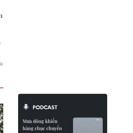
n
n
i
ết
PODCAST
Mưa dông khiến
hàng chục chuyến