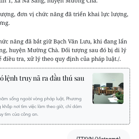
Hin 1, xã Na Sang, huyện Mường Chà.
ượng, đơn vị chức năng đã triển khai lực lượng,
ợng.
hức năng đã bắt giữ Bạch Văn Lưu, khi đang lẩn
ang, huyện Mường Chà. Đối tượng sau đó bị di lý
điều tra, xử lý theo quy định của pháp luật./.
ó lệnh truy nã ra đầu thú sau
 năm sống ngoài vòng pháp luật, Phương
 khắp nơi tìm việc làm theo giờ, chỉ dám
ruy tìm của công an.
(TTXVN/Vietnam+)