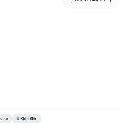
uy nã
Điện Biên