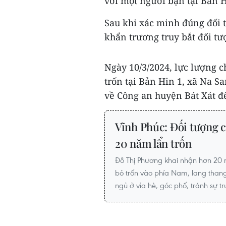
với một người bạn tại Bản 
Sau khi xác minh đúng đối t
khẩn trương truy bắt đối tư
Ngày 10/3/2024, lực lượng c
trốn tại Bản Hin 1, xã Na S
về Công an huyện Bát Xát để 
Vĩnh Phúc: Đối tượng c
20 năm lẩn trốn
Đỗ Thị Phương khai nhận hơn 20
bỏ trốn vào phía Nam, lang thang
ngủ ở vỉa hè, góc phố, tránh sự t