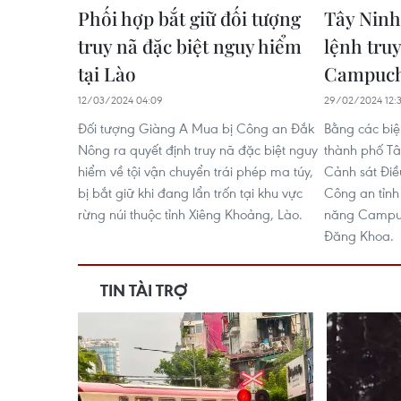
Phối hợp bắt giữ đối tượng
Tây Ninh
truy nã đặc biệt nguy hiểm
lệnh tru
tại Lào
Campuch
12/03/2024 04:09
29/02/2024 12:
Đối tượng Giàng A Mua bị Công an Đắk
Bằng các biệ
Nông ra quyết định truy nã đặc biệt nguy
thành phố Tâ
hiểm về tội vận chuyển trái phép ma túy,
Cảnh sát Điề
bị bắt giữ khi đang lẩn trốn tại khu vực
Công an tỉnh
rừng núi thuộc tỉnh Xiêng Khoảng, Lào.
năng Campuc
Đăng Khoa.