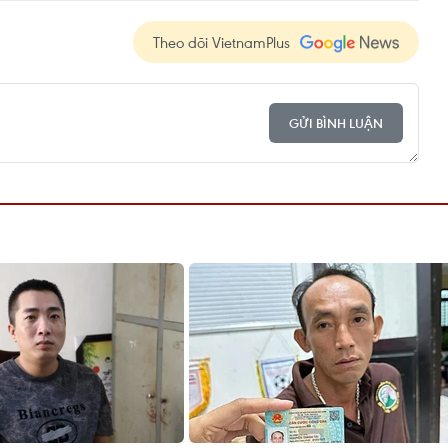
Theo dõi VietnamPlus
GỬI BÌNH LUẬN