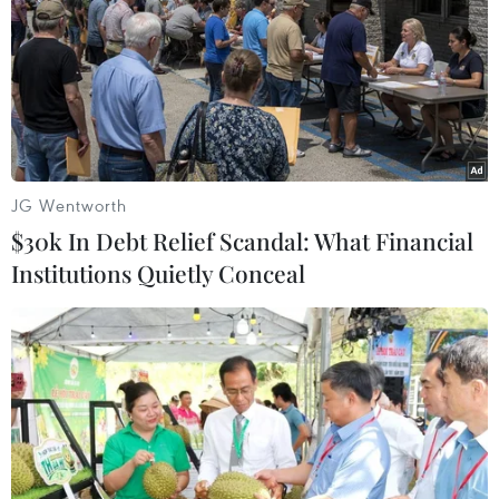
TIN LIÊN QUAN
JG Wentworth
$30k In Debt Relief Scandal: What Financial
Institutions Quietly Conceal
Phát hiện cơ chế giúp thực vật sinh tồn
trong thời tiết cực đoan