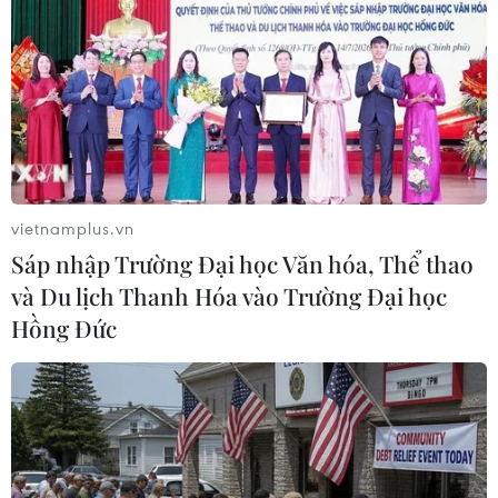
#Vẹt mào lưu huỳnh
#Đại học Quốc gia Australia
#Vẹt
vietnamplus.vn
Sáp nhập Trường Đại học Văn hóa, Thể thao
Australia
và Du lịch Thanh Hóa vào Trường Đại học
Hồng Đức
Theo dõi VietnamPlus