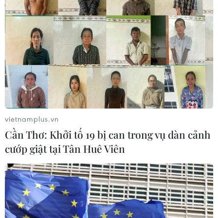
Israel phát triển xét nghiệm máu đơn
giản giúp phát hiện sớm ung thư
phổi
05/08/2026 03:42
Thái Lan phát hiện hóa thạch khủng
long ăn thịt hơn 130 triệu năm tuổi
05/08/2026 00:00
vietnamplus.vn
Cần Thơ: Khởi tố 19 bị can trong vụ dàn cảnh
WHO ghi nhận tín hiệu tích cực từ
cướp giật tại Tân Huê Viên
thử nghiệm điều trị Ebola tại Congo
04/08/2026 22:42
Đến năm 2030, Việt Nam làm chủ tối