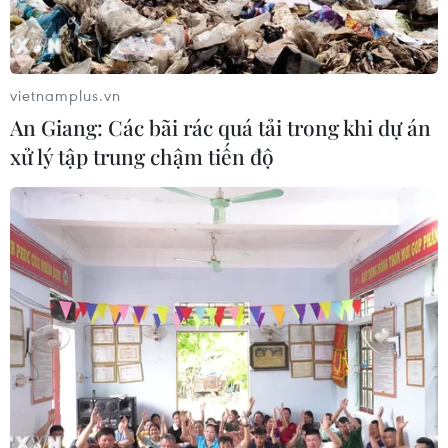
phẫu thuật nội soi
03/08/2026 10:34
vietnamplus.vn
Xem thêm
An Giang: Các bãi rác quá tải trong khi dự án
xử lý tập trung chậm tiến độ
CƠ QUAN CHỦ QUẢN: THÔNG TẤN XÃ VIỆT NAM
Tổng Biên tập: TRẦN TIẾN DUẨN
Phó Tổng Biên tập: NGUYỄN THỊ TÁM, KHÚC THANH
THỦY
Sở hữu trí tuệ
Quy định sử dụng