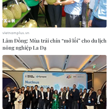
04/08/2017 07:40
Theo kết quả một nghiên cứu do nhóm nghiên cứu Đại
học Quốc gia Australia thực hiện, thực vật có thể học
cách "quên đi" những ảnh hưởng của các hình thái thời
tiết cực đoan.
vietnamplus.vn
Lâm Đồng: Mùa trái chín “mở lối” cho du lịch
nông nghiệp La Dạ