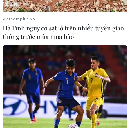
vietnamplus.vn
Hà Tĩnh nguy cơ sạt lở trên nhiều tuyến giao
thông trước mùa mưa bão
"Bí mật của loài chim cánh cụt" - Cuộc
phiêu lưu kỳ diệu nơi tận cùng Trái Đất
21/04/2025 05:01
Vào đúng đêm trước Ngày Trái Đất (22/4), bộ phim tài
liệu đặc biệt “Secrets of the Penguins” sẽ được ra mắt,
mang theo hơi thở lạnh giá từ Nam Cực và cả hơi ấm
của tình yêu thiên nhiên.