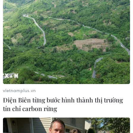
nước công cộng, trong khi gần đó vẫn có các
nguồn nước tự nhiên như suối.
Có một vài giả thuyết được đưa ra: có thể vòi
nước là địa điểm an toàn hơn, ít bị kẻ thù rình
rập hơn khi chúng giải khát. Cũng có thể hành
vi này không chỉ đơn thuần vì mục đích uống
nước mà còn là một cách để thúc đẩy sự gắn kết
xã hội trong đàn.
Hoặc đơn giản hơn, có lẽ chúng thích hương vị
của nước từ vòi hơn là nước ở những con lạch
vietnamplus.vn
có thể bị đục. Tất cả những khả năng này đều
Điện Biên từng bước hình thành thị trường
đang được xem xét kỹ lưỡng./.
tín chỉ carbon rừng
Vẹt xám châu Phi - nạn