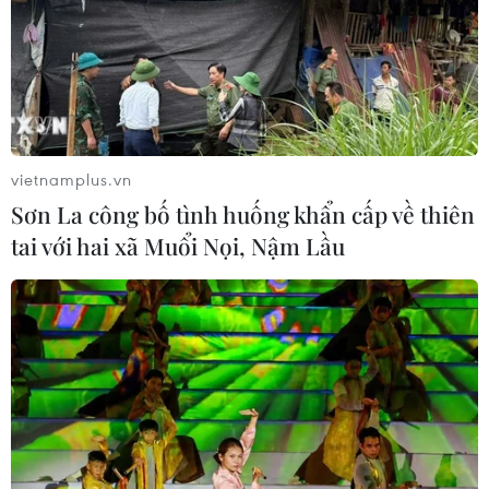
vietnamplus.vn
Sơn La công bố tình huống khẩn cấp về thiên
TIN CÙNG CHUYÊN MỤC
tai với hai xã Muổi Nọi, Nậm Lầu
Trung Quốc hoàn thành bản đồ địa
chất mới của toàn bộ Mặt Trăng
07/08/2026 08:52
Những định hướng lớn
trong thực hiện Nghị quyết 57-
NQ/TW