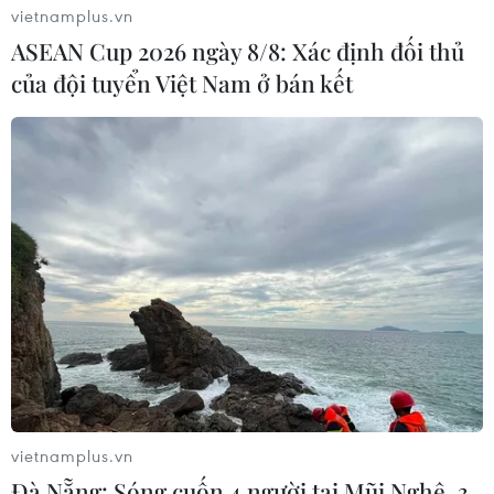
vietnamplus.vn
ASEAN Cup 2026 ngày 8/8: Xác định đối thủ
của đội tuyển Việt Nam ở bán kết
vietnamplus.vn
Đà Nẵng: Sóng cuốn 4 người tại Mũi Nghê, 3