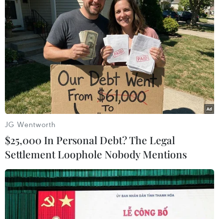
nhân mới của những kẻ
buôn bán trái phép
Theo Tổ chức bảo vệ động vật
World Animal Protection, với bộ
lông tuyệt đẹp và khả năng bắt
chước tiếng người, loài vẹt xám
châu Phi đang trở thành vật sở
hữu quý giá trong nhiều hộ gia
đình.
JG Wentworth
$25,000 In Personal Debt? The Legal
(TTXVN/Vietnam+)
Settlement Loophole Nobody Mentions