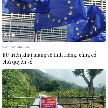
thiểu 10 công nghệ lõi
04/08/2026 15:34
Báo động xu hướng gia tăng người
trẻ mắc ung thư
04/08/2026 14:10
vietnamplus.vn
EU triển khai mạng vệ tinh riêng, củng cố
chủ quyền số
Tây Ban Nha phát trực tiếp nhật thực
toàn phần từ độ cao 9.000 m
04/08/2026 13:23
Đại biểu Quốc hội: Nếu không có cơ
chế bảo vệ sẽ khó khuyến khích đổi