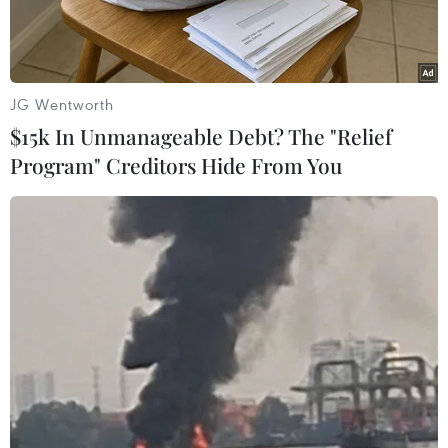
phức tạp.
JG Wentworth
$15k In Unmanageable Debt? The "Relief
Program" Creditors Hide From You
Những chú vẹt mào lưu huỳnh ở thành phố Sydney, Australia.
(Nguồn: AP
Những chú vẹt mào lưu huỳnh ở thành phố
Sydney, Australia, không chỉ nổi tiếng với vẻ