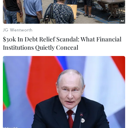
JG Wentworth
$30k In Debt Relief Scandal: What Financial
Institutions Quietly Conceal
Tổng thống Mỹ Joe Biden phát biểu tại sự kiện vận động tranh
cử ở Pennsylvania ngày 5/1/2024. (Ảnh: AFP/TTXVN)
Ngày 5/1, Tổng thống Mỹ Joe Biden đã khởi
động chiến dịch tái tranh cử của mình bằng
những lời chỉ trích gay gắt đối với đối thủ tiềm