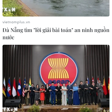
động của Vệ binh Quốc gia
05/08/2026 03:26
vietnamplus.vn
Đà Nẵng tìm "lời giải bài toán" an ninh nguồn
Xem thêm
nước
CƠ QUAN CHỦ QUẢN: THÔNG TẤN XÃ VIỆT NAM
Tổng Biên tập: TRẦN TIẾN DUẨN
Phó Tổng Biên tập: NGUYỄN THỊ TÁM, KHÚC THANH
THỦY