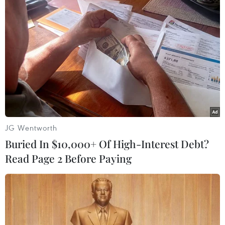
Bầu cử Mỹ
Tổng thống Mỹ Donald Trump nói còn quá sớm
để bàn về người kế nhiệm
Mỹ phê chuẩn kế hoạch kiểm tra quốc tịch cử tri
và giám sát phiếu bầu qua thư
JG Wentworth
Mỹ: Đảng Dân chủ khởi kiện Tổng thống Trump
Buried In $10,000+ Of High-Interest Debt?
can thiệp hệ thống bỏ phiếu qua thư
Read Page 2 Before Paying
Chính quyền Mỹ kiện nhiều bang từ chối cung
cấp dữ liệu cử tri
Bầu cử Mỹ 2024: Kiểm lại phiếu bầu Thượng
nghị sỹ tại Pennsylvania