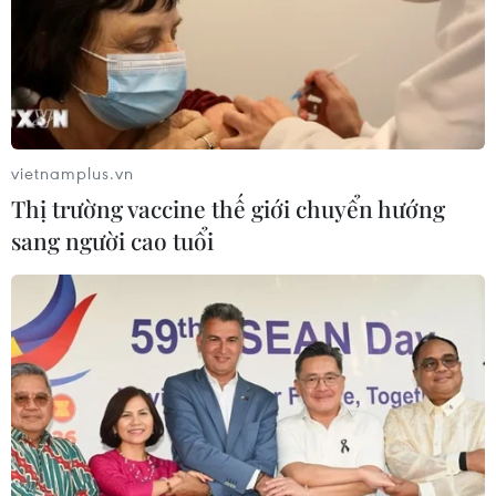
vietnamplus.vn
Thị trường vaccine thế giới chuyển hướng
sang người cao tuổi
TIN CÙNG CHUYÊN MỤC
Thượng viện Mỹ thông qua luật ngân
sách tránh nguy cơ chính phủ đóng
cửa
08/08/2026 13:31