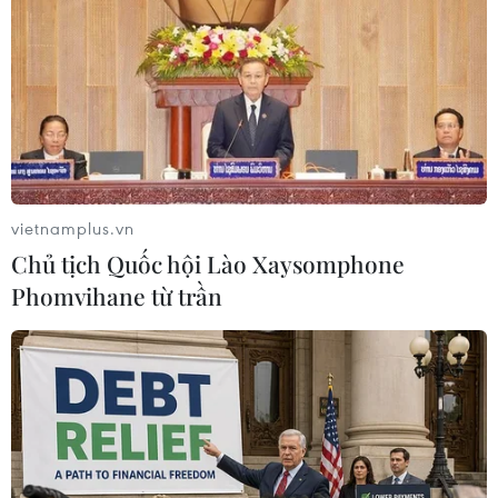
TIN LIÊN QUAN
vietnamplus.vn
Chủ tịch Quốc hội Lào Xaysomphone
Phomvihane từ trần