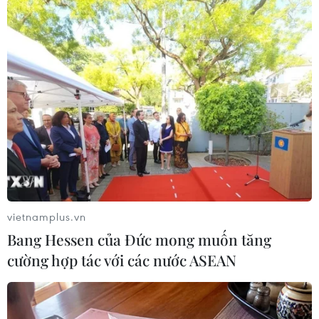
#Bầu cử Mỹ
#Joe Biden
#Donald Trump
vietnamplus.vn
#Nhà Trắng
Mỹ
Bang Hessen của Đức mong muốn tăng
cường hợp tác với các nước ASEAN
Theo dõi VietnamPlus