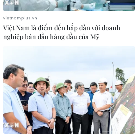
trung tâm giam giữ người nhập cư
trái phép
vietnamplus.vn
07/08/2026 22:47
Việt Nam là điểm đến hấp dẫn với doanh
nghiệp bán dẫn hàng đầu của Mỹ
Canada áp dụng biện pháp tự vệ tạm
thời với tủ gỗ và tủ lavabo nhập khẩu
07/08/2026 14:52
Kinh tế Mỹ bất ngờ mất 23.000 việc
làm trong tháng 7
07/08/2026 13:57
Tổng thống Mỹ Donald Trump nói
còn quá sớm để bàn về người kế