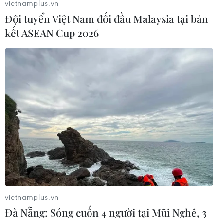
vietnamplus.vn
Đội tuyển Việt Nam đối đầu Malaysia tại bán
kết ASEAN Cup 2026
vietnamplus.vn
Đà Nẵng: Sóng cuốn 4 người tại Mũi Nghê, 3