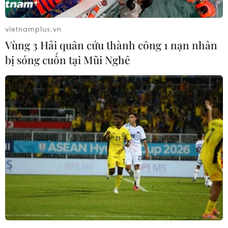
vietnamplus.vn
Vùng 3 Hải quân cứu thành công 1 nạn nhân
bị sóng cuốn tại Mũi Nghê
Bầu cử Mỹ: 4 ứng cử viên đảng Cộng hòa
dự cuộc tranh luận sơ bộ
06/12/2023 05:12
Thông báo về cuộc tranh luận sơ bộ được Ủy ban Quốc
gia của đảng Cộng hòa đưa ra vào thời điểm chỉ còn 6
tuần lễ là diễn ra cuộc bầu chọn ứng cử viên chính thức
của đảng Cộng hòa tại bang Iowa.