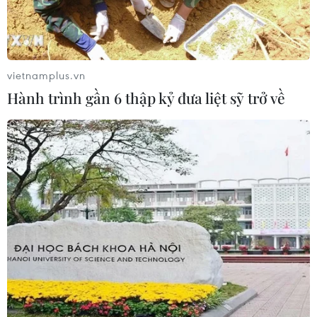
vietnamplus.vn
Hành trình gần 6 thập kỷ đưa liệt sỹ trở về
TIN CÙNG CHUYÊN MỤC
Cơ hội và bài toán chính sách cho
Việt Nam từ chiến lược bán dẫn của
Mỹ
09/08/2026 12:57
Chiến dịch siết nhập cư của Mỹ tăng
tốc, ICE bắt giữ 51.000 người
09/08/2026 06:56