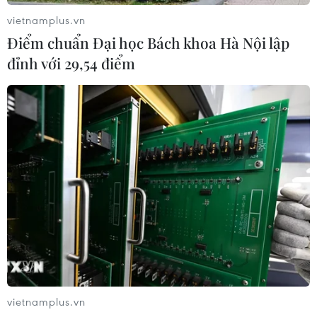
vietnamplus.vn
Điểm chuẩn Đại học Bách khoa Hà Nội lập
Bạn bè Canada chia sẻ về giá trị độc
đỉnh với 29,54 điểm
lập, tự chủ của Việt Nam
09/08/2026 05:13
Người từng là luật sư riêng của Tổng
thống Trump trở thành Bộ trưởng Tư
pháp Mỹ
08/08/2026 23:28
Thượng viện Mỹ thông qua luật ngân
sách tránh nguy cơ chính phủ đóng
cửa
vietnamplus.vn
08/08/2026 13:31