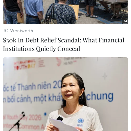
JG Wentworth
$30k In Debt Relief Scandal: What Financial
Institutions Quietly Conceal
Người biểu tình tập trung tại khu vực tòa nhà Quốc hội Mỹ ở
Washington, DC ngày 6/1/2021. (Ảnh: AFP/TTXVN)
Tờ Business Insider ngày 6/12 dẫn kết quả thăm
dò do Hiệp hội cựu thành viên Quốc hội Mỹ thực
hiện cho thấy có tới 84% cựu nghị sỹ lưỡng
đảng bày tỏ lo ngại về nguy cơ tái diễn tình