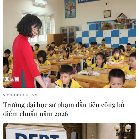
hộ mạnh mẽ cho Ukraine, kêu gọi Mỹ cần duy
trì và bảo vệ lợi ích sống còn trong cuộc xung
đột hiện nay. Bà Haley cũng là nhân vật ủng hộ
mạnh mẽ đối với vấn đề phá thai.
Trong khi đó, tuy chưa tạo được điểm nhấn như
kỳ vọng trong 3 lần tranh luận trước, nhưng
ông DeSantis vẫn tự tin, thậm chí còn thách đấu
tranh luận tay đôi với cựu Tổng thống Trump để
giành được "chiếc vé" đề cử của đảng Cộng hòa
trong Đại hội đảng vào năm tới./.
vietnamplus.vn
Trường đại học sư phạm đầu tiên công bố
(TTXVN/Vietnam+)
điểm chuẩn năm 2026