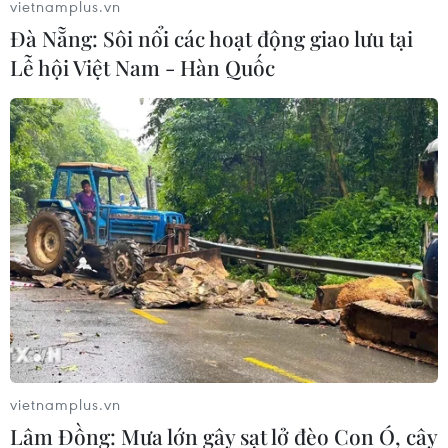
vietnamplus.vn
Đà Nẵng: Sôi nổi các hoạt động giao lưu tại
Lễ hội Việt Nam - Hàn Quốc
Bầu cử Mỹ 2024: Cuộc bầu cử sơ bộ ở bang
New Hampshire sẽ mở màn năm bầu cử
16/11/2023 10:11
Bang New Hampshire sẽ tiến hành cuộc bầu cử sơ bộ
chọn lựa ứng cử viên đảng Dân chủ ra tranh cử Tổng
thống Mỹ nhiệm kỳ tới vào ngày 23/1/2024.
vietnamplus.vn
Lâm Đồng: Mưa lớn gây sạt lở đèo Con Ó, cây