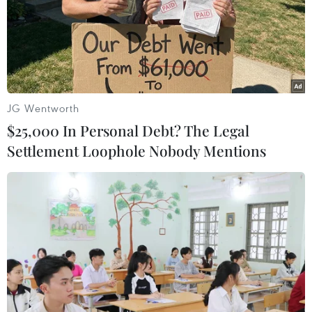
TIN LIÊN QUAN
JG Wentworth
$25,000 In Personal Debt? The Legal
Settlement Loophole Nobody Mentions
Bầu cử Mỹ: 4 ứng cử viên đảng Cộng hòa