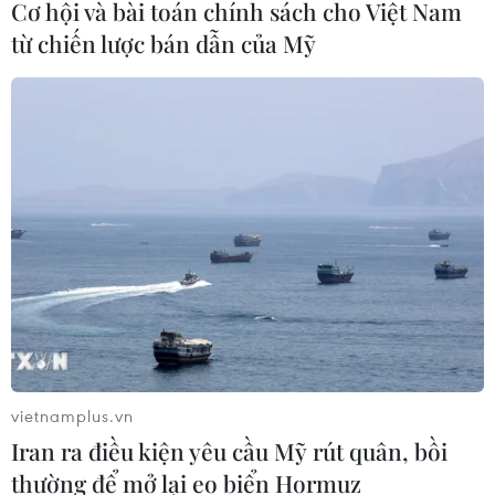
Cơ hội và bài toán chính sách cho Việt Nam
từ chiến lược bán dẫn của Mỹ
Thượng viện Mỹ thông qua dự luật
trừng phạt Nga
08/08/2026 03:50
Canada, Mỹ đàm phán thỏa thuận
thương mại tạm thời nhằm hạ nhiệt
căng thẳng
07/08/2026 23:53
Tổng thống đắc cử của Colombia
Abelardo De La Espriella nhậm chức
vietnamplus.vn
Iran ra điều kiện yêu cầu Mỹ rút quân, bồi
07/08/2026 23:12
thường để mở lại eo biển Hormuz