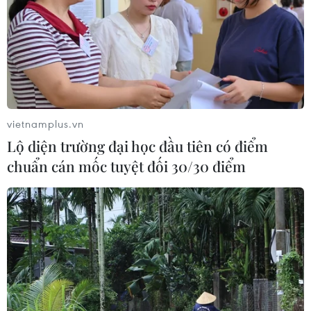
ứng của Mỹ bị buộc tội khinh thường
Quốc hội
07/08/2026 00:25
Mexico triển khai hàng nghìn binh sỹ
bảo vệ các vùng trồng bơ trọng điểm
vietnamplus.vn
07/08/2026 00:09
Lộ diện trường đại học đầu tiên có điểm
chuẩn cán mốc tuyệt đối 30/30 điểm
Mỹ: Lãi suất thế chấp tăng lên mức
cao nhất kể từ tháng Bảy năm ngoái
07/08/2026 00:05
Mỹ siết chặt quyền công dân theo nơi
sinh, mở rộng chống “du lịch sinh