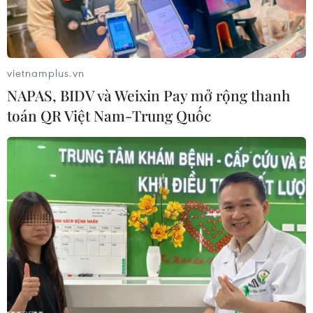
vietnamplus.vn
NAPAS, BIDV và Weixin Pay mở rộng thanh
toán QR Việt Nam-Trung Quốc
Người dân trên phố Hồ Tùng Mậu chấp hành để xe theo vạch
kẻ sơn, tạo thông thoáng cho vỉa hè. (Ảnh: Nguyễn
Thắng/TTXVN)
Ngày 14/3, tại buổi làm việc với lãnh đạo quận