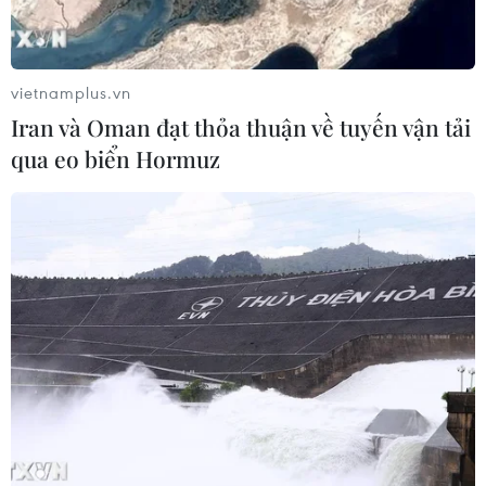
vietnamplus.vn
Iran và Oman đạt thỏa thuận về tuyến vận tải
qua eo biển Hormuz
Chiến dịch đòi lại vỉa hè: Cần sự trong
sáng và nghiêm minh
11/03/2017 00:42
Nhiều chuyên gia về quản lý đô thị cho rằng, muốn có
diện mạo đô thị văn minh thì phải lập lại trật tự đô thị,
trong đó việc làm cho đường thông, hè thoáng là tiên
quyết.