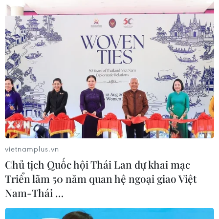
Từ đầu năm 2017, trên địa bàn quận Bắc Từ
Liêm phát sinh 26 vụ vi phạm trật tự xây dựng,
đã lập hồ sơ xử lý 100% số vụ. Quận cũng đã
ngăn chặn hiệu quả tình trạng lấn chiếm đất
công, xây dựng trên đất nông nghiệp; cấp 286
giấy phép xây dựng, tăng 145% so với cùng kỳ
năm 2016./.
(TTXVN/Vietnam+)
vietnamplus.vn
Chủ tịch Quốc hội Thái Lan dự khai mạc
Triển lãm 50 năm quan hệ ngoại giao Việt
Nam-Thái …