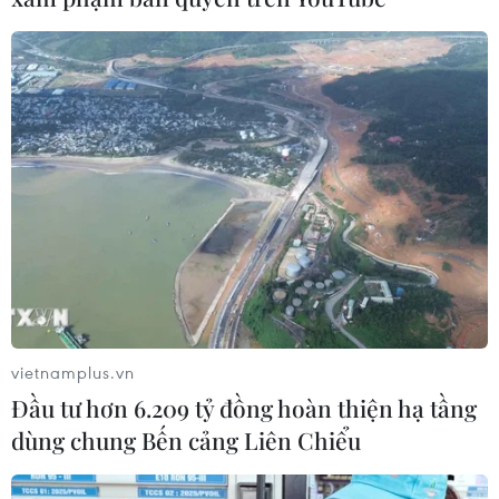
cho người đi bộ
14/03/2017 01:49
Cùng với Thành phố Hồ Chí Minh và Hà Nội, Hải Phòng
đang triển khai chiến dịch lấy lại vỉa hè cho người đi bộ
một cách quyết liệt.
vietnamplus.vn
Đầu tư hơn 6.209 tỷ đồng hoàn thiện hạ tầng
dùng chung Bến cảng Liên Chiểu