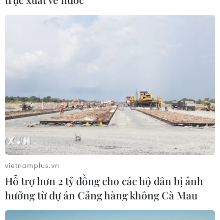
CƠ QUAN CHỦ QUẢN: THÔNG TẤN XÃ VIỆT NAM
Tổng Biên tập: TRẦN TIẾN DUẨN
Phó Tổng Biên tập: NGUYỄN THỊ TÁM, KHÚC THANH
THỦY
Sở hữu trí tuệ
Quy định sử dụng
RSS
Hỗ trợ
Ngôn ngữ
TTXVN
Dịch vụ tin
Quảng cáo
vietnamplus.vn
Liên hệ
Hỗ trợ hơn 2 tỷ đồng cho các hộ dân bị ảnh
hưởng từ dự án Cảng hàng không Cà Mau
Giấy phép số: 1374/GP-BTTTT do Bộ Thông tin và Truyền thông