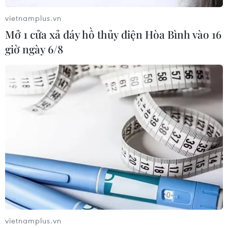
vietnamplus.vn
Mở 1 cửa xả đáy hồ thủy điện Hòa Bình vào 16
giờ ngày 6/8
Nữ chủ tịch phường cam kết giành lại vỉa
hè nếu không sẽ từ chức
11/03/2017 15:00
vietnamplus.vn