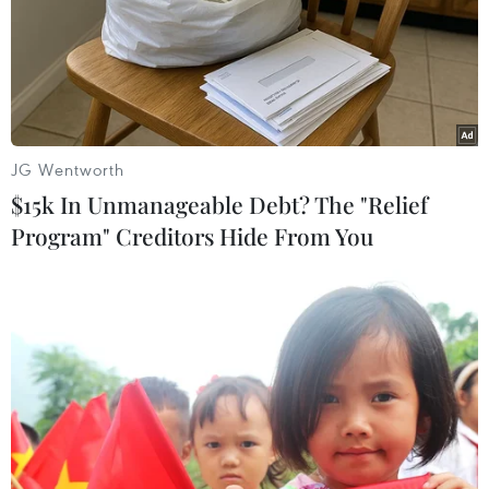
JG Wentworth
$15k In Unmanageable Debt? The "Relief
Program" Creditors Hide From You
Ngân hàng BIDV dành nhiều ưu đãi cho hộ
kinh doanh, tiểu thương
22/10/2021 07:17
Khách hàng là hộ kinh doanh, tiểu thương sẽ được BIDV
dành nhiều ưu đãi như miễn phí mọi giao dịch chuyển