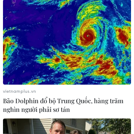
Theo dõi VietnamPlus
TIN LIÊN QUAN
vietnamplus.vn
Bão Dolphin đổ bộ Trung Quốc, hàng trăm
nghìn người phải sơ tán