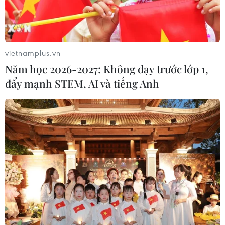
tiền online, miễn phí tài khoản số đẹp và có cơ hội vay
vốn không cần tài sản đảm bảo.
vietnamplus.vn
Năm học 2026-2027: Không dạy trước lớp 1,
đẩy mạnh STEM, AI và tiếng Anh
Ngân hàng BIDV xin phương án cổ đông