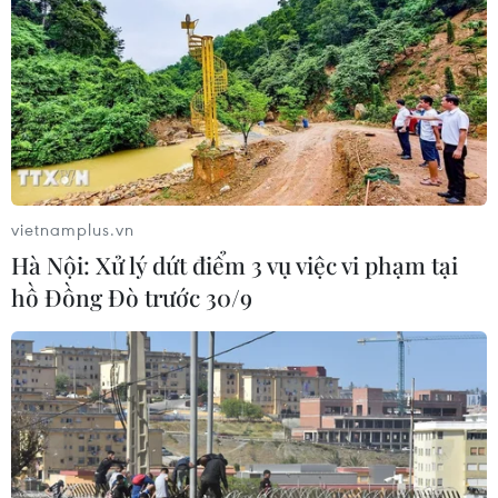
vietnamplus.vn
Hà Nội: Xử lý dứt điểm 3 vụ việc vi phạm tại
hồ Đồng Đò trước 30/9
TIN CÙNG CHUYÊN MỤC