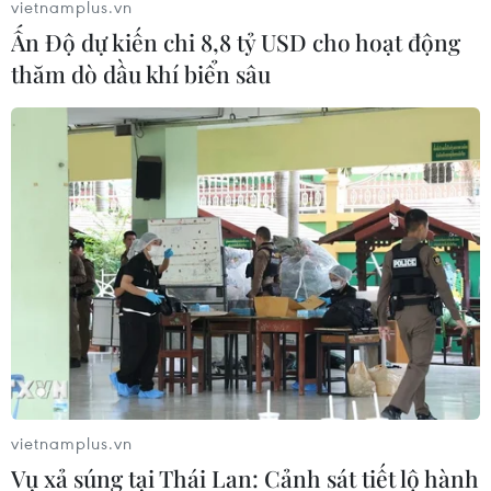
vietnamplus.vn
Ấn Độ dự kiến chi 8,8 tỷ USD cho hoạt động
thăm dò dầu khí biển sâu
vietnamplus.vn
Vụ xả súng tại Thái Lan: Cảnh sát tiết lộ hành