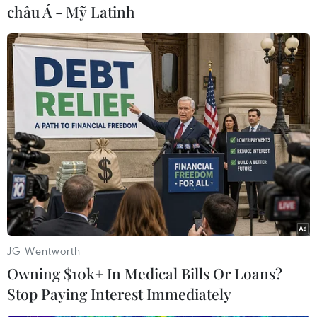
châu Á - Mỹ Latinh
(Vietnam+)
JG Wentworth
Owning $10k+ In Medical Bills Or Loans?
#BIDV
#vốn điều lệ
#trả cổ tức
Stop Paying Interest Immediately
#đầu tư cơ sở vật chất