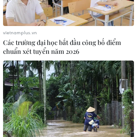
Các khoản hoàn thuế tác động tích
cực đến kết quả kinh doanh của
doanh nghiệp Mỹ
09/08/2026 04:35
vietnamplus.vn
Các trường đại học bắt đầu công bố điểm
Việt Nam là điểm đến hấp dẫn với
chuẩn xét tuyển năm 2026
doanh nghiệp bán dẫn hàng đầu của
Mỹ
08/08/2026 13:45
Grab bị phạt 1,36 tỷ đồng do vi phạm
quy định bảo vệ quyền lợi người tiêu
dùng
08/08/2026 04:15