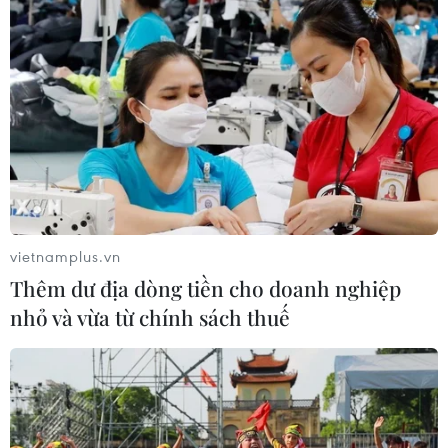
Foxconn đạt doanh thu cao kỷ lục
nhờ nhu cầu mạnh đối với AI
05/08/2026 13:41
Hãng Walt Disney ký thỏa thuận
chưa từng có tiền lệ với TikTok
vietnamplus.vn
05/08/2026 13:31
Thêm dư địa dòng tiền cho doanh nghiệp
nhỏ và vừa từ chính sách thuế
Cảng hàng không Quảng Trị tăng
tốc, hướng tới mục tiêu khai thác
cuối năm 2026
05/08/2026 10:59