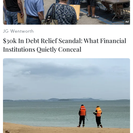
JG Wentworth
$30k In Debt Relief Scandal: What Financial
Institutions Quietly Conceal
Giao dịch tại BIDV. (Ảnh: Vietnam+)
Ngân hàng Nhà nước vừa chính thức thông qua
phương án tăng vốn bằng trả cổ tức, tỷ lệ
25,77%, đã được đại hội đồng cổ đông của BIDV
thông qua mới đây.