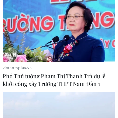
Thi lại ở Tuyên Quang: Thí
sinh vẫn được xét tuyển đại học theo
nguyện vọng đã đăng ký
05/08/2026 11:02
Thứ trưởng Bộ GD-ĐT: Thi lại không
phải để xóa bỏ trách nhiệm của thí
sinh
vietnamplus.vn
05/08/2026 09:19
Phó Thủ tướng Phạm Thị Thanh Trà dự lễ
khởi công xây Trường THPT Nam Đàn 1
Bắc Ninh: Tinh gọn hơn 50% đầu mối
cơ sở giáo dục công lập
05/08/2026 06:53