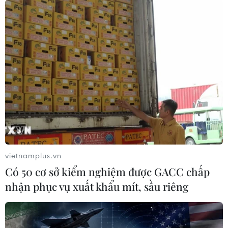
vietnamplus.vn
Có 50 cơ sở kiểm nghiệm được GACC chấp
nhận phục vụ xuất khẩu mít, sầu riêng