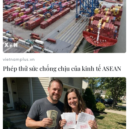
Thí sinh thở phào vì kiến thức đề Ngữ văn
chủ yếu ở lớp 12
25/06/2019 03:19
Đánh giá đề Ngữ Văn năm nay tương đối dễ hiểu, vừa
sức, các thí sinh cũng tỏ ra khá hào hứng vì có tới 95%
kiến thức rơi vào chương trình lớp 12.
vietnamplus.vn
Phép thử sức chống chịu của kinh tế ASEAN