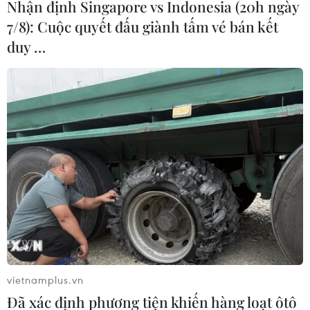
Nhận định Singapore vs Indonesia (20h ngày
7/8): Cuộc quyết đấu giành tấm vé bán kết
duy …
vietnamplus.vn
Đã xác định phương tiện khiến hàng loạt ôtô