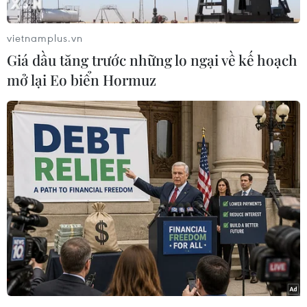
TTXVN trân trọng giới thiệu đáp án chi tiết
trong nội dung đính kèm sau đây./.
vietnamplus.vn
Đề chính thức:
Xem
TẠI ĐÂY
Giá dầu tăng trước những lo ngại về kế hoạch
Đề dự bị:
Xem
TẠI ĐÂY
mở lại Eo biển Hormuz
(TTXVN/Vietnam+)