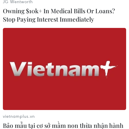
JG Wentworth
Owning $10k+ In Medical Bills Or Loans?
Stop Paying Interest Immediately
#Đề chính thức
#Đề dự bị
#Môn Ngữ văn
#Thi Trung học phổ thông Quốc gia 2019
#Đáp án chi tiết
TP. Hà Nội
Theo dõi VietnamPlus
vietnamplus.vn
TIN LIÊN QUAN
Bảo mẫu tại cơ sở mầm non thừa nhận hành