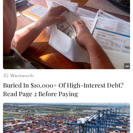
25/06/2019 02:51
Gần 900.000 thí sinh đã chính thức bước vào môn thi
đầu tiên của Kỳ thi trung học phổ thông quốc gia 2019,
môn Ngữ văn. Đề thi gồm 2 phần với 6 câu.
JG Wentworth
Buried In $10,000+ Of High-Interest Debt?
Read Page 2 Before Paying