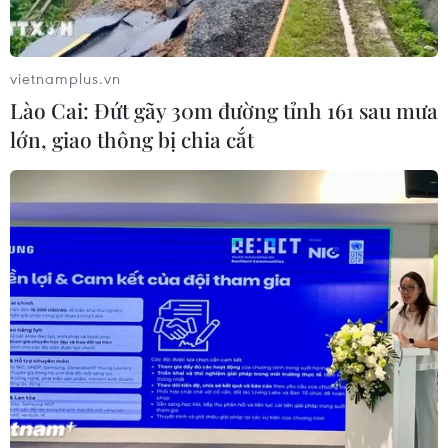
Bảo đảm ngày khai giảng thực sự là
ngày hội của học sinh và giáo viên
04/08/2026 22:42
vietnamplus.vn
Lào Cai: Đứt gãy 30m đường tỉnh 161 sau mưa
lớn, giao thông bị chia cắt
Xem thêm
CƠ QUAN CHỦ QUẢN: THÔNG TẤN XÃ VIỆT NAM
Tổng Biên tập: TRẦN TIẾN DUẨN
Phó Tổng Biên tập: NGUYỄN THỊ TÁM, KHÚC THANH
THỦY