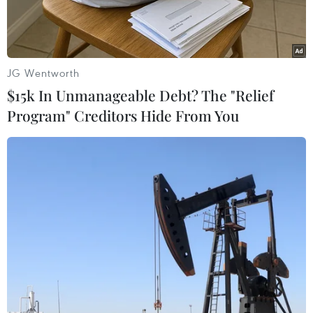
JG Wentworth
$15k In Unmanageable Debt? The "Relief
Program" Creditors Hide From You
Ảnh minh họa. (Nguồn: TTXVN)
Ngày 29/6, Bộ Giáo dục và Đào tạo đã công bố
đáp án chính thức môn Ngữ văn của kỳ thi
Trung học phổ thông Quốc gia 2019, bao gồm
đáp án của đề thi chính thức và đề thi dự bị.