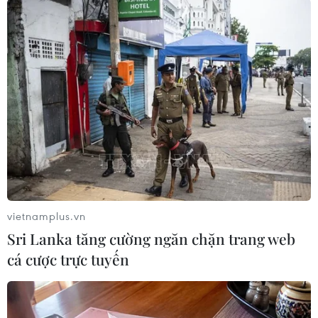
bài 120 phút.
vietnamplus.vn
Sri Lanka tăng cường ngăn chặn trang web
cá cược trực tuyến
Đề thi chính thức môn Ngữ văn Kỳ thi
trung học phổ thông quốc gia