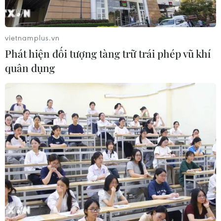
vietnamplus.vn
Phát hiện đối tượng tàng trữ trái phép vũ khí
quân dụng
Thi THPT Quốc gia: 4 thí sinh phải thi lại
môn Ngữ văn bằng đề dự bị
27/06/2019 15:15
Cục trưởng Cục Quản lí chất lượng (Bộ Giáo dục và
Đào tạo) cho biết có bốn thí sinh, trong đó ba thí sinh ở
Lào Cai và một thí sinh ở Sơn La, đã phải thi lại môn
Ngữ văn bằng đề thi dự bị.