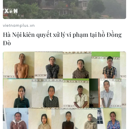
Thực hiện các nhiệm vụ trọng tâm
trong năm học 2026-2027
vietnamplus.vn
05/08/2026 13:13
Hà Nội kiên quyết xử lý vi phạm tại hồ Đồng
Đò
Thi lại ở Tuyên Quang: Thí
sinh vẫn được xét tuyển đại học theo
nguyện vọng đã đăng ký
05/08/2026 11:02
Thứ trưởng Bộ GD-ĐT: Thi lại không
phải để xóa bỏ trách nhiệm của thí
sinh
05/08/2026 09:19