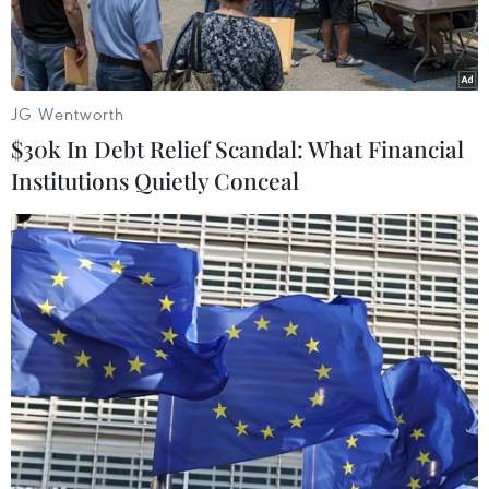
JG Wentworth
$30k In Debt Relief Scandal: What Financial
Institutions Quietly Conceal
Các thí sinh khá hồ hởi sau khi hoàn thành buổi thi Ngữ văn
sáng 25/6 (Ảnh: Hoàng Hiếu/Vietnam+)
Kết thúc giờ thi Ngữ văn - môn thi bắt buộc đầu
tiên của Kỳ thi Phổ thông trung học Quốc gia
2019, nhiều thí sinh đã rời điểm thi với tâm
trạng khá thoải mái.