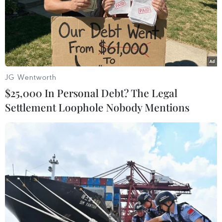
TIN LIÊN QUAN
JG Wentworth
$25,000 In Personal Debt? The Legal
Settlement Loophole Nobody Mentions
Thí sinh hồi hộp trước khi bước vào môn
thi Ngữ Văn
25/06/2019 00:20