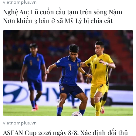
vietnamplus.vn
Nghệ An: Lũ cuốn cầu tạm trên sông Nậm
Nơn khiến 3 bản ở xã Mỹ Lý bị chia cắt
Đề thi chính thức môn Ngữ văn Kỳ thi
trung học phổ thông quốc gia
25/06/2019 02:51
Gần 900.000 thí sinh đã chính thức bước vào môn thi
đầu tiên của Kỳ thi trung học phổ thông quốc gia 2019,
môn Ngữ văn. Đề thi gồm 2 phần với 6 câu.
vietnamplus.vn
ASEAN Cup 2026 ngày 8/8: Xác định đối thủ