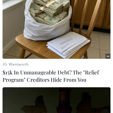
gắng hoàn thành xong bài thi tốt nhất."
Tự tin với khả năng làm bài của mình, Nguyễn
Trần Nam, học sinh Trường Trung học phổ
thông Bắc Hà cho biết: "Em khá tự tin với môn
ngữ văn bởi em đã ôn hết tất cả các tác phẩm
chứ không tập trung vào tác phẩm đinh nào
giống như các bạn. Vì thế, em tự tin bài thì này
sẽ dành được từ 7-9 điểm"./.
JG Wentworth
(Vietnam+)
$15k In Unmanageable Debt? The "Relief
Program" Creditors Hide From You