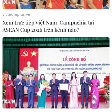
vietnamplus.vn
Xem trực tiếp Việt Nam-Campuchia tại
ASEAN Cup 2026 trên kênh nào?
TIN CÙNG CHUYÊN MỤC
Sáp nhập Trường Đại học Văn hóa,
Thể thao và Du lịch Thanh Hóa vào
Trường Đại học Hồng Đức
08/08/2026 06:36
Hà Nội sắp xếp trường học - cuộc