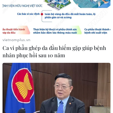
Dự luật trừng phạt Nga của
Mỹ có thể khiến châu Âu chịu tác
động ngược
05/08/2026 04:58
vietnamplus.vn
Ca vi phẫu ghép da đầu hiếm gặp giúp bệnh
EU tuyên bố vượt qua “phép thử” an
nhân phục hồi sau 10 năm
ninh biên giới sau khủng hoảng
Ceuta
05/08/2026 00:37
Nga và Ukraine tiếp tục tấn
công qua lại, thương vong không
ngừng gia tăng
04/08/2026 15:54