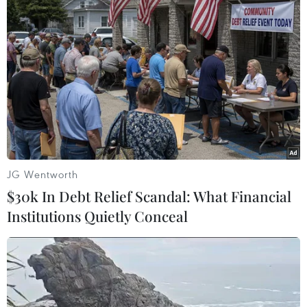
Điện Kremlin: Nga vẫn thấy cơ hội đối
thoại về an ninh với Mỹ
27/01/2022 12:43
Ngoại trưởng Nga Sergei Lavrov tuyên bố phản hồi của
Mỹ đối với các yêu cầu an ninh của Moskva mang lại
hy vọng để bắt đầu các cuộc đối thoại nghiêm túc, song
chỉ liên quan đến các vấn đề thứ yếu.
JG Wentworth
$30k In Debt Relief Scandal: What Financial
Institutions Quietly Conceal