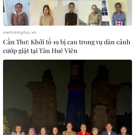
TIN CÙNG CHUYÊN MỤC
Iceland trước cuộc trưng cầu ý dân
về nối lại đàm phán gia nhập EU
vietnamplus.vn
08/08/2026 07:54
Cần Thơ: Khởi tố 19 bị can trong vụ dàn cảnh
cướp giật tại Tân Huê Viên
Italy bác tối hậu thư của Tây Ban Nha
về kiểm soát biên giới
08/08/2026 07:27
EU triển khai mạng vệ tinh riêng,
củng cố chủ quyền số
08/08/2026 04:15