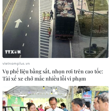
vietnamplus.vn
Vụ phế liệu bằng sắt, nhọn rơi trên cao tốc:
Tài xế xe chở mắc nhiều lỗi vi phạm