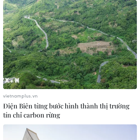
giao hệ thống phòng không cho
Ukraine
06/08/2026 12:24
Thắt chặt tình hữu nghị sắt son giữa
các cựu chuyên gia quân sự Nga với
Việt Nam
06/08/2026 06:23
Anh công bố kết quả điều tra ban
đầu vụ đâm dao ở trung tâm London
vietnamplus.vn
06/08/2026 06:00
Điện Biên từng bước hình thành thị trường
tín chỉ carbon rừng
Ba Lan thảo luận việc thành lập căn
cứ quân sự thường trực với Mỹ