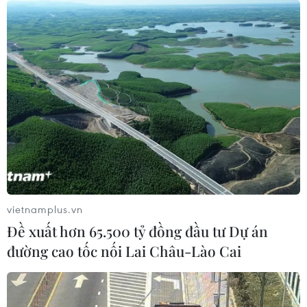
vietnamplus.vn
Đề xuất hơn 65.500 tỷ đồng đầu tư Dự án
đường cao tốc nối Lai Châu-Lào Cai