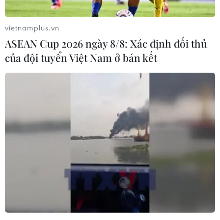
Hiện Nga đang muốn giới chức Đức "bật đèn xanh" để
dự án "Dòng chảy phương Bắc 2" đi vào hoạt động bất
vietnamplus.vn
chấp căng thẳng xung quanh vấn đề Ukraine.
ASEAN Cup 2026 ngày 8/8: Xác định đối thủ
của đội tuyển Việt Nam ở bán kết
Thủ tướng Hungary ưu tiên đảm bảo