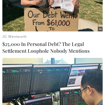
JG Wentworth
$25,000 In Personal Debt? The Legal
Settlement Loophole Nobody Mentions
Ngày 28/1: Tàu chiến Nga diễn tập bắn đạn
pháo tại Biển Đen
28/01/2022 10:47
Các cuộc tập trận trên Biển Đen là một phần của các
cuộc tập trận hải quân diễn ra ở nhiều địa điểm trong
tháng này và tháng tới từ Thái Bình Dương đến Đại Tây
Dương.