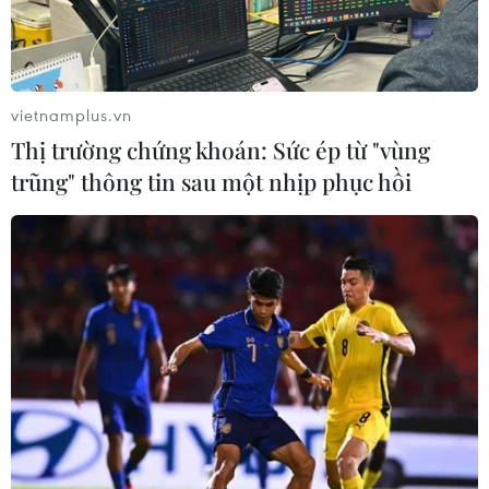
vietnamplus.vn
Thị trường chứng khoán: Sức ép từ "vùng
trũng" thông tin sau một nhịp phục hồi
Ngoại trưởng Nga khẳng định không để lợi
ích quốc gia bị phớt lờ
28/01/2022 11:15