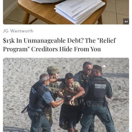
JG Wentworth
$15k In Unmanageable Debt? The "Relief
Program" Creditors Hide From You
Tổng thư ký NATO Jens Stoltenber. (Ảnh: AFP/TTXVN)
Tổ chức Hiệp ước Bắc Đại Tây Dương (NATO)
ngày 28/1 thông báo cuộc họp cấp bộ trưởng
quốc phòng các nước thành viên NATO sẽ diễn
ra trong hai ngày 16 và 17/2 tại thủ đô Brussels