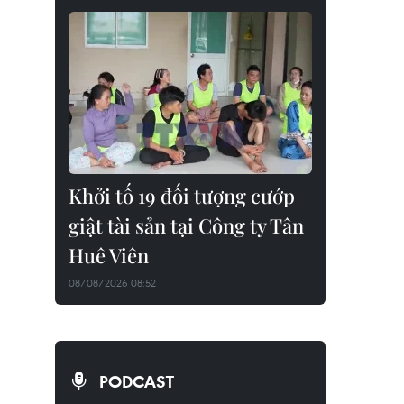
Khởi tố 19 đối tượng cướp
giật tài sản tại Công ty Tân
Huê Viên
08/08/2026 08:52
PODCAST