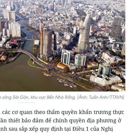
 sông Sài Gòn, khu vực Bến Nhà Rồng. (Ảnh: Tuấn Anh/TTXVN)
, các cơ quan theo thẩm quyền khẩn trương thực
 cần thiết bảo đảm để chính quyền địa phương ở
ành sau sắp xếp quy định tại Điều 1 của Nghị