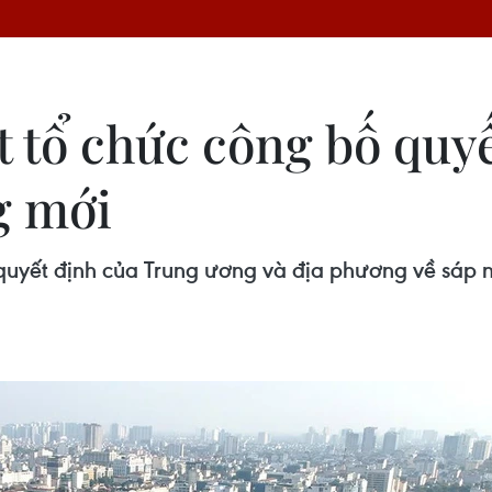
t tổ chức công bố quyế
g mới
quyết định của Trung ương và địa phương về sáp 