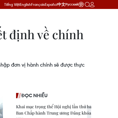
Tiếng Việt
English
Français
Español
中文
Русский
t định về chính
nhập đơn vị hành chính sẽ được thực
ĐỌC NHIỀU
Khai mạc trọng thể Hội nghị lần thứ ba
Ban Chấp hành Trung ương Đảng khóa