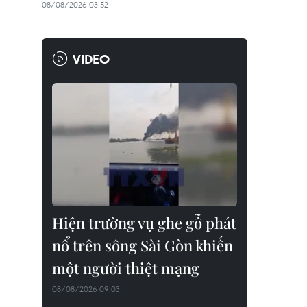
08/08/2026 03:52
VIDEO
Hiện trường vụ ghe gỗ phát
nổ trên sông Sài Gòn khiến
một người thiệt mạng
08/08/2026 09:03