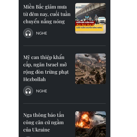
Miền Bắc giảm mưa
từ đêm nay, cuối tuần
chuyển nắng nóng
NGHE
Mỹ can thiệp khẩn
cấp, ngăn Israel mở
rộng đòn trừng phạt
Hezbollah
NGHE
Nga thông báo tấn
công căn cứ ngầm
của Ukraine