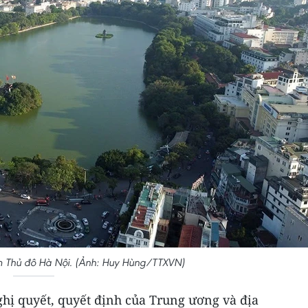
m Thủ đô Hà Nội. (Ảnh: Huy Hùng/TTXVN)
ghị quyết, quyết định của Trung ương và địa