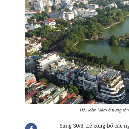
Hồ Hoàn Kiếm ở trung tâ
Sáng 30/6, Lễ công bố các n