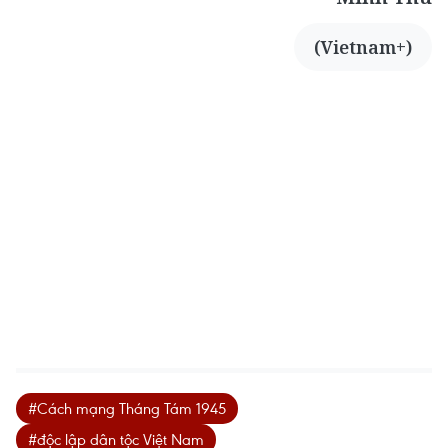
(Vietnam+)
#Cách mạng Tháng Tám 1945
#độc lập dân tộc Việt Nam