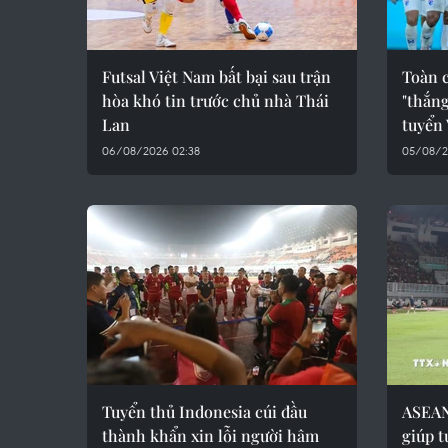
Futsal Việt Nam bất bại sau trận
Toàn 
hòa khó tin trước chủ nhà Thái
"thắng
Lan
tuyển
06/08/2026 02:38
05/08/2
Tuyển thủ Indonesia cúi đầu
ASEAN
thành khẩn xin lỗi người hâm
giúp t