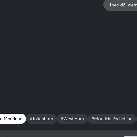
Theo dõi Viet
se Mourinho
#Tottenham
#West Ham
#Mauricio Pochettino