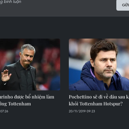
GỬI
urinho được bổ nhiệm làm
Pochettino sẽ đi về đâu sau k
ởng Tottenham
khỏi Tottenham Hotspur?
 07:26
20/11/2019 09:23