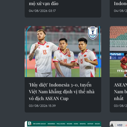
mộ xứ vạn đảo
Indon
04/08/2026 03:17
04/08/2
'Hủy diệt' Indonesia 3-0, tuyển
ASEAN
Việt Nam khẳng định vị thế nhà
Nam b
vô địch ASEAN Cup
nhất
03/08/2026 15:39
03/08/2