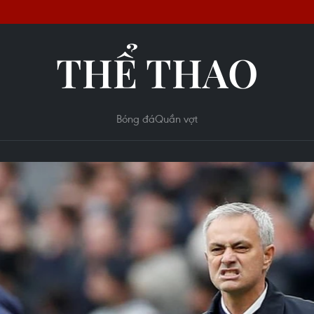
THỂ THAO
Bóng đá
Quần vợt