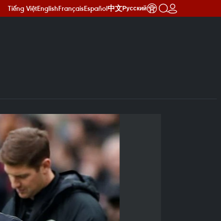
Tiếng Việt
English
Français
Español
中文
Русский