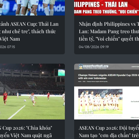
cảnh ASEAN Cup: Thái Lan
Nhận định Philippines vs 
 như chẻ tre", thách thức
Lan: Madam Pang treo th
 Việt Nam
tiền tỷ, "Voi chiến" quyết 
026 07:15
04/08/2026 09:19
 Cup 2026: "Chìa khóa"
ASEAN Cup 2026: Đội tuyể
uyển Việt Nam quật ngã
Nam tạo "cơn địa chấn" tr