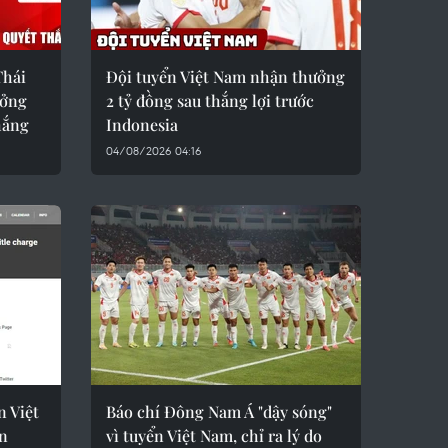
Thái
Đội tuyển Việt Nam nhận thưởng
ưởng
2 tỷ đồng sau thắng lợi trước
thắng
Indonesia
04/08/2026 04:16
n Việt
Báo chí Đông Nam Á "dậy sóng"
ên
vì tuyển Việt Nam, chỉ ra lý do