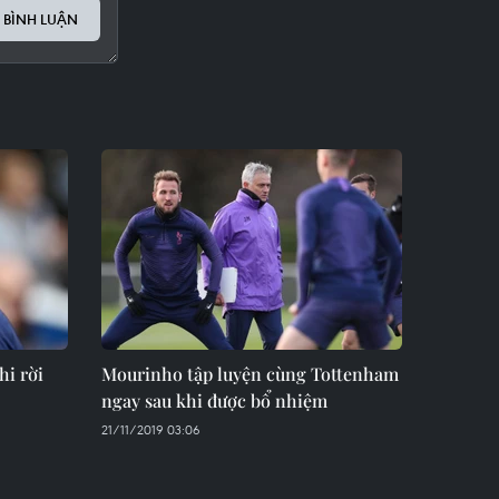
 BÌNH LUẬN
hi rời
Mourinho tập luyện cùng Tottenham
ngay sau khi được bổ nhiệm
21/11/2019 03:06