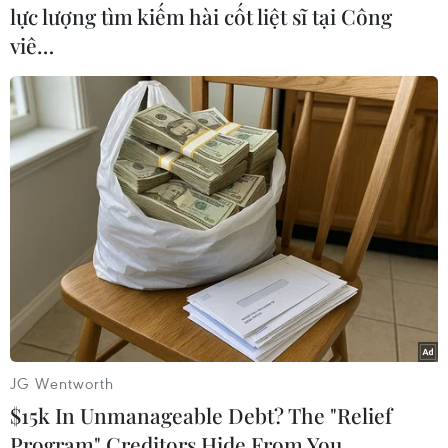
lực lượng tìm kiếm hài cốt liệt sĩ tại Công
viê…
Vi Diệu
(Vietnam+)
JG Wentworth
$15k In Unmanageable Debt? The "Relief
Program" Creditors Hide From You