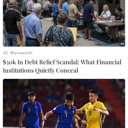
mong Đình Bắc vươn xa
Việt Nam thẳng tiến vào
hơn tầm Đông Nam Á'
bán kết với thành tích
nhất bảng
07/08/2026 16:54
07/08/2026 15:58
JG Wentworth
$30k In Debt Relief Scandal: What Financial
Institutions Quietly Conceal
Đình Bắc rực sáng với cú
Xem trực tiếp Việt Nam-
đúp, tuyển Việt Nam vào
Campuchia tại ASEAN Cup
bán kết ASEAN Cup với
2026 trên kênh nào?
ngôi đầu bảng
07/08/2026 09:49
07/08/2026 15:49