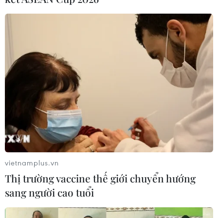
ASEAN Cup 2026: Đội
Báo chí Đông Nam Á "dậy
tuyển Việt Nam tạo "cơn
sóng" vì tuyển Việt Nam,
địa chấn" trên truyền
chỉ ra lý do Indonesia thua
thông khu vực
đau
04/08/2026 02:45
04/08/2026 02:32
vietnamplus.vn
Thị trường vaccine thế giới chuyển hướng
sang người cao tuổi
'Hủy diệt' Indonesia 3-0,
ASEAN Cup 2026: Tuyển