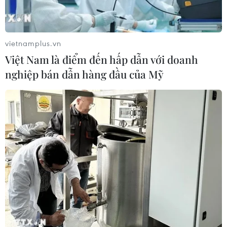
vietnamplus.vn
Việt Nam là điểm đến hấp dẫn với doanh
nghiệp bán dẫn hàng đầu của Mỹ
Nhận định Việt Nam vs
Nhận định Việt Nam vs
Campuchia: Vì sao thầy trò
Campuchia: 'Phù thủy Kim'
HLV Kim Sang-sik cần
sẽ xoay tua toan tính
giành ngôi đầu bảng?
đường dài?
06/08/2026 11:05
06/08/2026 08:25
HLV Kim Sang-sik: 'Tuyển
Chủ tịch Liên đoàn Bóng