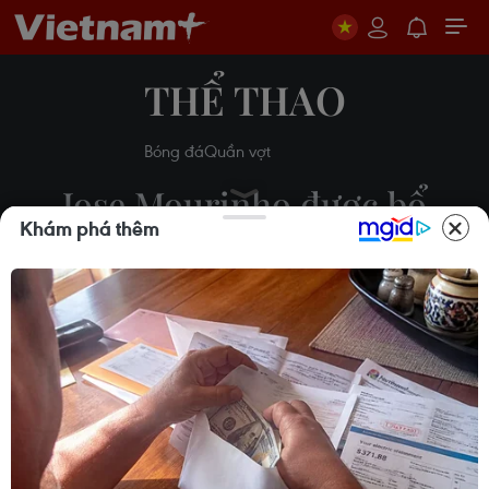
THỂ THAO
Bóng đá
Quần vợt
Jose Mourinho được bổ
Khám phá thêm
nhiệm làm HLV trưởng
Tottenham
Vi Diệu
20/11/2019 07:26