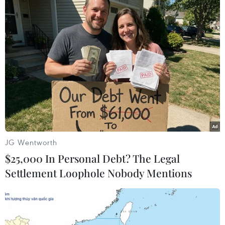
Đội tuyển Việt Nam đối đầu
Chủ sân Azteca lỗ hơn 47
Malaysia tại bán kết ASEAN
triệu USD vì World Cup
Cup 2026
2026
08/08/2026 15:53
08/08/2026 06:43
JG Wentworth
$25,000 In Personal Debt? The Legal
Settlement Loophole Nobody Mentions
ASEAN Cup 2026 ngày 8/8:
Tuyển Việt Nam giành vé
Xác định đối thủ của đội
vào bán kết, vì sao ông Kim
tuyển Việt Nam ở bán kết
Sang-sik vẫn không vui?