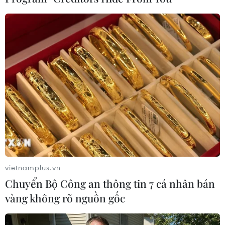
#Jose Mourinho
#Tottenham Hotspur
#Mauricio Pochettino
#Huấn luyện viên
vietnamplus.vn
Chuyển Bộ Công an thông tin 7 cá nhân bán
vàng không rõ nguồn gốc