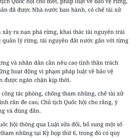
tịch Quốc hội cho biết, pháp luật về bảo vệ rừng,
sản đã được Nhà nước ban hành, có chế tài xử
n xảy ra nạn phá rừng, khai thác tài nguyên trái
c quản lý rừng, tài nguyên đất nước gắn với từng
ơng và nhân dân cần nêu cao tinh thần trách
ững hoạt động vi phạm pháp luật về bảo vệ
n được ngăn chặn kịp thời.
g công tác phòng, chống tham nhũng, chế tài xử
nh răn đe cao, Chủ tịch Quốc hội cho rằng, ý
áng và đúng đắn.
Quốc hội thông qua Luật sửa đổi, bổ sung một số
tham nhũng tại Kỳ họp thứ 6, trong đó có quy