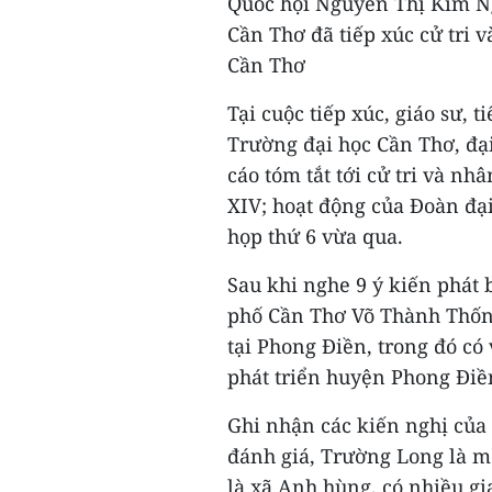
Quốc hội Nguyễn Thị Kim Ng
Cần Thơ đã tiếp xúc cử tri
Cần Thơ
Tại cuộc tiếp xúc, giáo sư,
Trường đại học Cần Thơ, đạ
cáo tóm tắt tới cử tri và n
XIV; hoạt động của Đoàn đại
họp thứ 6 vừa qua.
Sau khi nghe 9 ý kiến phát 
phố Cần Thơ Võ Thành Thống
tại Phong Điền, trong đó có
phát triển huyện Phong Điền
Ghi nhận các kiến nghị của
đánh giá, Trường Long là mộ
là xã Anh hùng, có nhiều gi