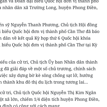
ân và Đoàn đại biểu Quốc hội đơn vị thành phố
 và nhân dân xã Trường Long, huyện Phong Điền,
 tiến sỹ Nguyễn Thanh Phương, Chủ tịch Hội đồng
i biểu Quốc hội đơn vị thành phố Cần Thơ đã báo
hân dân về kết quả Kỳ họp thứ 6 Quốc hội khóa
 biểu Quốc hội đơn vị thành phố Cần Thơ tại Kỳ
biểu của cử tri, Chủ tịch Ủy ban Nhân dân thành
 đã giải đáp về một số chủ trương, chính sách
 việc xây dựng bờ kè sông chống sạt lở, hướng
 thành khu đô thị du lịch trong tương lai…
 cử tri, Chủ tịch Quốc hội Nguyễn Thị Kim Ngân
t xã lớn, chiếm 1/4 diện tích huyện Phong Điền,
a đình có công với cách mạng.