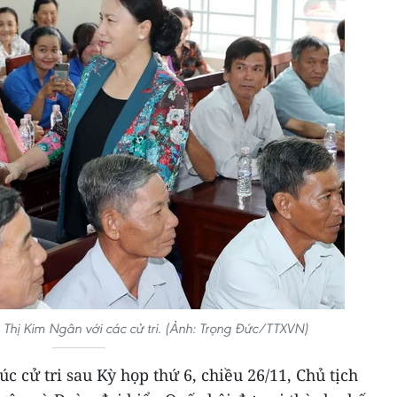
 Thị Kim Ngân với các cử tri. (Ảnh: Trọng Đức/TTXVN)
úc cử tri sau Kỳ họp thứ 6, chiều 26/11, Chủ tịch