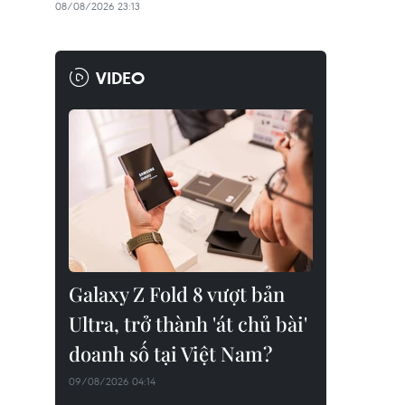
08/08/2026 23:13
VIDEO
Galaxy Z Fold 8 vượt bản
Ultra, trở thành 'át chủ bài'
doanh số tại Việt Nam?
09/08/2026 04:14