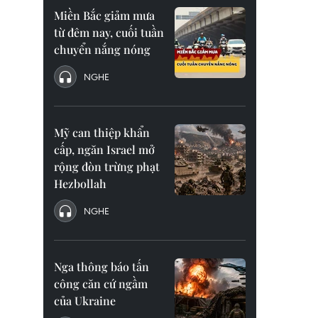
Miền Bắc giảm mưa
từ đêm nay, cuối tuần
chuyển nắng nóng
NGHE
Mỹ can thiệp khẩn
cấp, ngăn Israel mở
rộng đòn trừng phạt
Hezbollah
NGHE
Nga thông báo tấn
công căn cứ ngầm
của Ukraine