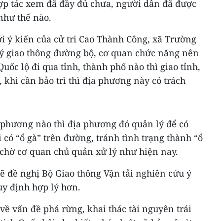
hợp tác xem đã đầy đủ chưa, người dân đã được
như thế nào.
với ý kiến của cử tri Cao Thành Công, xã Trường
lý giao thông đường bộ, cơ quan chức năng nên
ốc lộ đi qua tỉnh, thành phố nào thì giao tỉnh,
 khi cần bảo trì thì địa phương này có trách
a phương nào thì địa phương đó quản lý để có
 có “ổ gà” trên đường, tránh tình trạng thành “ổ
 chờ cơ quan chủ quản xử lý như hiện nay.
 sẽ đề nghị Bộ Giao thông Vận tải nghiên cứu ý
uy định hợp lý hơn.
i về vấn đề phá rừng, khai thác tài nguyên trái