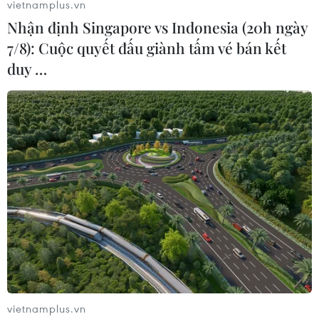
vietnamplus.vn
Nhận định Singapore vs Indonesia (20h ngày
7/8): Cuộc quyết đấu giành tấm vé bán kết
duy …
Điểm lại những hiệp ước Mỹ đã rút khỏi
trong gần hai năm qua
24/10/2018 22:00
Hiệp ước các lực lượng hạt nhân tầm trung (INF) mới
đây đã tiếp tục bổ sung vào danh sách các dự án, tổ
chức hay hiệp ước quốc tế mà Mỹ rút, rời khỏi dưới thời
Tổng thống Trump.
vietnamplus.vn