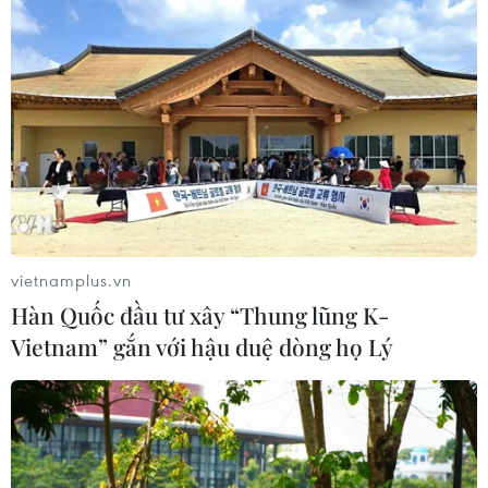
nắng nóng
06/08/2026 03:02
Thành phố Hồ Chí Minh triển khai 8
dự án trạm trung chuyển rác công
nghệ khép kín
06/08/2026 03:01
Sơn La hỗ trợ người dân di dời khỏi
vietnamplus.vn
nơi nguy hiểm do mưa lũ
Hàn Quốc đầu tư xây “Thung lũng K-
06/08/2026 02:50
Vietnam” gắn với hậu duệ dòng họ Lý
Xem thêm