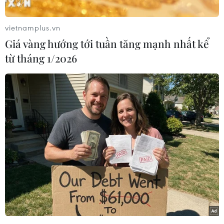
chi phối các nỗ lực cắt giảm khí thải và kiềm
chế sự nóng lên của khí hậu toàn cầu.
vietnamplus.vn
Thỏa thuận đạt được tại các cuộc đàm phán về
Giá vàng hướng tới tuần tăng mạnh nhất kể
khí hậu của Liên hợp quốc ở Katowice, Ba Lan,
từ tháng 1/2026
cho phép các nước đưa ra hành động theo các
nguyên tắc có trong Hiệp định Paris về chống
biến đổi khí hậu 2015.
Tuy nhiên, trước sự thất vọng của các nhà hoạt
động môi trường và một số quốc gia đang thúc
giục đẩy mạnh các mục tiêu khí hậu nhiều tham
vọng hơn, các nhà đàm phán đã trì hoãn việc
đưa ra quyết định đối với hai vấn đề chính cho
đến năm sau.
Văn bản cuối cùng được đưa ra tại các cuộc đàm
phán của Liên hợp quốc đã bỏ qua một tài liệu