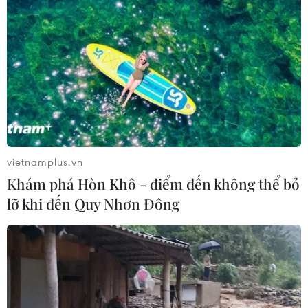
Liên minh châu Âu nhất trí cắt giảm 37%
lượng khí thải ôtô vào 2030
18/12/2018 01:38
Các nước thành viên Liên minh châu Âu (EU) và Nghị
viện châu Âu (EP) đã đạt được thỏa thuận đồng ý cắt
giảm 37,5% lượng khí thải carbon dioxide từ ôtô mới
vào năm 2030.
vietnamplus.vn
Khám phá Hòn Khô - điểm đến không thể bỏ
lỡ khi đến Quy Nhơn Đông