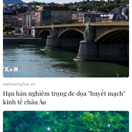
15/12/2018 00:49
Tờ Washington Examiner mới đây đăng bài phân tích về
lý do Chính quyền Donald Trump vẫn quan tâm đến vấn
đề biến đổi khí hậu của phóng viên John Siciliano.
vietnamplus.vn
Hạn hán nghiêm trọng đe dọa "huyết mạch"
kinh tế châu Âu