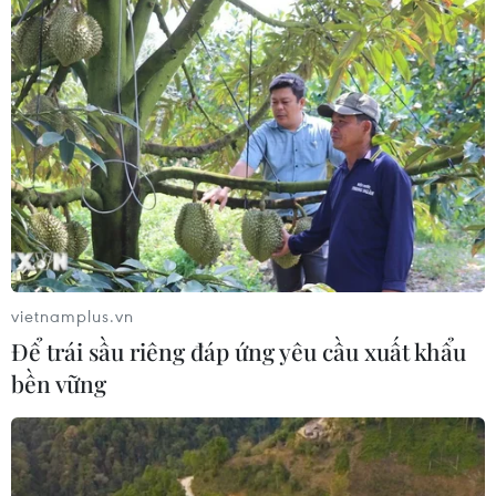
Bộ
07/08/2026 08:58
Từ Quảng Ninh đến Quảng Trị chủ
động ứng phó với áp thấp nhiệt đới
07/08/2026 08:21
Hạn hán nghiêm trọng đe dọa "huyết
mạch" kinh tế châu Âu
vietnamplus.vn
07/08/2026 07:58
Để trái sầu riêng đáp ứng yêu cầu xuất khẩu
bền vững
17 giờ ngày 7/8, mở cửa tràn xả mặt
điều tiết hồ chứa thủy điện Lai Châu
07/08/2026 07:28