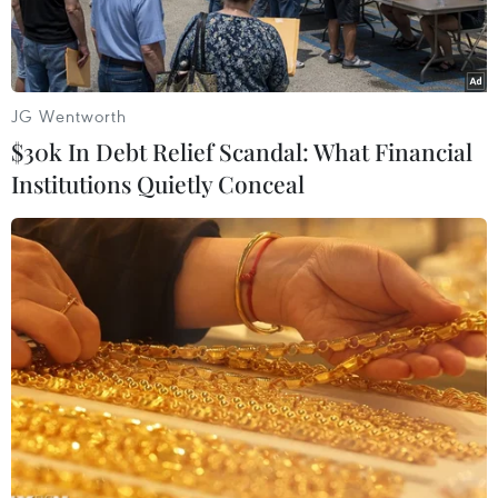
JG Wentworth
$30k In Debt Relief Scandal: What Financial
Institutions Quietly Conceal
Các đại biểu tại Hội nghị Liên hợp quốc về biến đổi khí hậu
năm 2018 (COP24) ở thành phố Katowice, Ba Lan, ngày
4/12/2018. (Nguồn: THX/TTXVN)
Theo AP, sau hai tuần đàm phán khẩn trương,
các quan chức từ gần 200 quốc gia hôm 15/12 đã
đồng ý về các quy tắc phổ quát, minh bạch sẽ