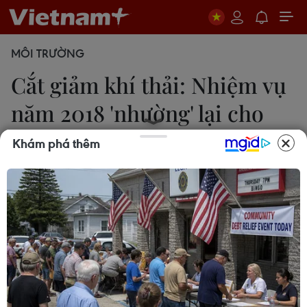
MÔI TRƯỜNG
Cắt giảm khí thải: Nhiệm vụ
năm 2018 'nhường' lại cho
2019
Khám phá thêm
22/12/2018 23:02
Sau hai tuần đàm phán, các quan chức từ gần
200 quốc gia hôm 15/12 đã đồng ý về các quy tắc
phổ quát, minh bạch sẽ chi phối các nỗ lực cắt
giảm khí thải và kiềm chế sự nóng lên của khí hậu.