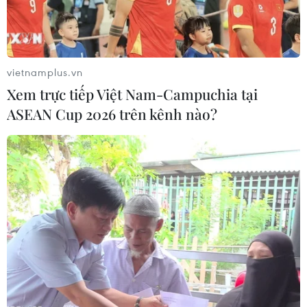
đề, chúng tôi có thể đi đến giải pháp”./.
(Vietnam+)
vietnamplus.vn
Xem trực tiếp Việt Nam-Campuchia tại
ASEAN Cup 2026 trên kênh nào?
#Hiệp định Paris
#Biến đổi khí hậu
#Cắt giảm khí thải
#Tổng thống Donald Trump
#Tin bán
#Tin nóng