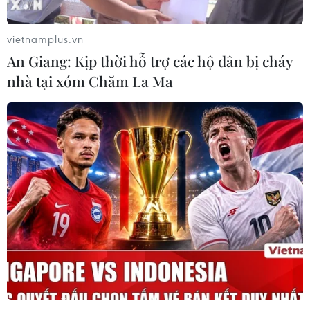
#Tin mới
#Tin thời sự
#Thời sự trong ngày
vietnamplus.vn
#Thời sự hôm nay
#VietnamPlus
An Giang: Kịp thời hỗ trợ các hộ dân bị cháy
nhà tại xóm Chăm La Ma
Theo dõi VietnamPlus
TIN LIÊN QUAN