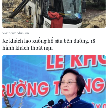
Khẩn trương phân luồng giao thông
sau vụ sạt lở trên tuyến ĐT161 ở Lào
Cai
07/08/2026 02:37
vietnamplus.vn
Xe khách lao xuống hố sâu bên đường, 18
Thời tiết ngày 7/8: Bắc Bộ và Bắc
hành khách thoát nạn
Trung Bộ giảm mưa về đêm, cục bộ
có mưa to
06/08/2026 23:15
Kế hoạch hành động phòng, chống
bão, lũ, thiên tai cực đoan và biến đổi
khí hậu
06/08/2026 23:00