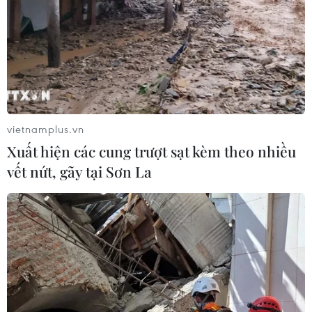
vietnamplus.vn
Xuất hiện các cung trượt sạt kèm theo nhiều
vết nứt, gãy tại Sơn La