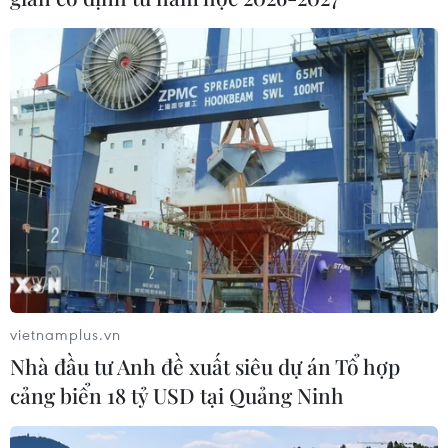
Chính phủ Australia áp dụng lại chính sách đánh thuế
carbon.
vietnamplus.vn
Nhà đầu tư Anh đề xuất siêu dự án Tổ hợp
cảng biển 18 tỷ USD tại Quảng Ninh
Lý do Mỹ vẫn quan tâm đến vấn đề biến
đổi khí hậu