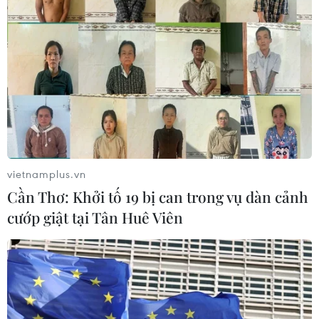
Từ Quảng Ninh đến Quảng Trị chủ
động ứng phó với áp thấp nhiệt đới
07/08/2026 08:21
Hạn hán nghiêm trọng đe dọa "huyết
mạch" kinh tế châu Âu
07/08/2026 07:58
vietnamplus.vn
Cần Thơ: Khởi tố 19 bị can trong vụ dàn cảnh
cướp giật tại Tân Huê Viên
17 giờ ngày 7/8, mở cửa tràn xả mặt
điều tiết hồ chứa thủy điện Lai Châu
07/08/2026 07:28