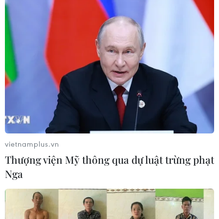
Thụy Sĩ khó đạt mục tiêu giảm phát
thải khí nhà kính vào năm 2030
07/08/2026 09:42
Bão Dolphin càn quét các đảo miền
Nam Nhật Bản, sân bay Okinawa
phải đóng cửa
07/08/2026 09:10
vietnamplus.vn
Thượng viện Mỹ thông qua dự luật trừng phạt
Từ ngày 9/8, cảnh báo nắng nóng
Nga
diện rộng ở khu vực Bắc Bộ và Trung
Bộ
07/08/2026 08:58