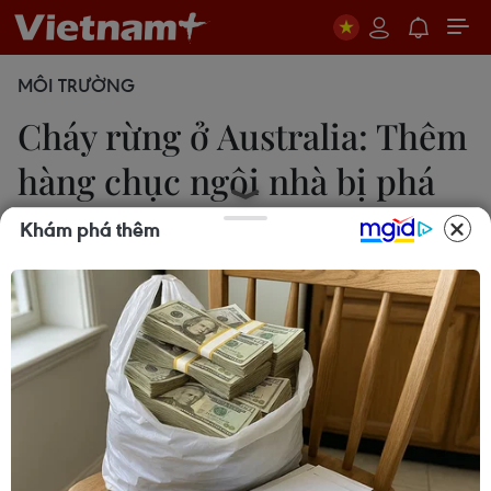
MÔI TRƯỜNG
Cháy rừng ở Australia: Thêm
hàng chục ngôi nhà bị phá
hủy
Khám phá thêm
Nguyễn Minh
13/11/2019 01:41
Thủ hiến bang New South Wales Gladys Berejiklian
tuyên bố những cá nhân cố tình đốt lửa trong ngày
12/11 sẽ bị xử lý nghiêm khắc theo pháp luật và có
thể phải chịu mức phạt tù trên 10 năm tù.