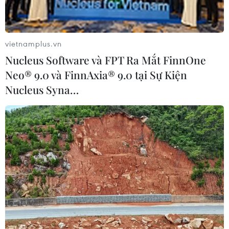
tiếp cho con người.
vietnamplus.vn
Nucleus Software và FPT Ra Mắt FinnOne
Neo® 9.0 và FinnAxia® 9.0 tại Sự Kiện
Nucleus Syna…
Cháy rừng lan nhanh tới gần khu vực
trung tâm của thành phố Sydney