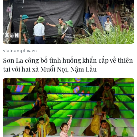
vietnamplus.vn
Sơn La công bố tình huống khẩn cấp về thiên
tai với hai xã Muổi Nọi, Nậm Lầu