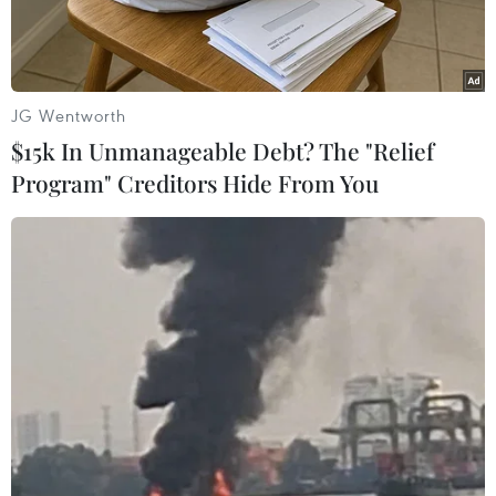
JG Wentworth
$15k In Unmanageable Debt? The "Relief
Program" Creditors Hide From You
Ngọn lửa thiêu hủy một vạt rừng cây bụi ở Port Macquarie,
bang New South Wales, Australia ngày 11/11/2019. (Nguồn:
THX/TTXVN)
Sáng 13/11, nhà chức trách bang New South
Wales, Australia, cho biết ít nhất 50 ngôi nhà đã
bị hư hại hoặc bị phá hủy trong các vụ cháy