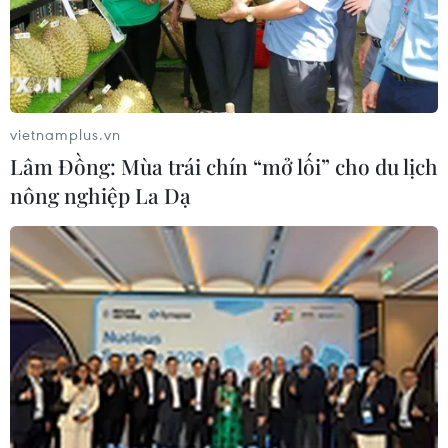
vietnamplus.vn
Lâm Đồng: Mùa trái chín “mở lối” cho du lịch
nông nghiệp La Dạ
Australia: Xuất hiện thêm các đám cháy
mới tại New South Wales
12/11/2019 07:18
Tính đến sáng 12/11, tổng cộng 70 đám cháy đã xảy ra
tại bang New South Wales, trong đó có 3 đám cháy
đang ở mức cảnh báo khẩn cấp, gây nguy hiểm trực