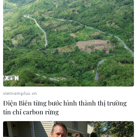
(TTXVN/Vietnam+)
vietnamplus.vn
Điện Biên từng bước hình thành thị trường
tín chỉ carbon rừng
#Cháy rừng
#Phạt tù
#Lính cứu hỏa
#Nắng nóng
Australia